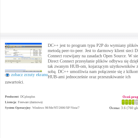
DC++ jest to program typu P2P do wymiany plikó
metodą peer-to-peer. Jest to darmowy klient sieci D
Connect rozwijany na zasadach Open Source. W sie
Direct Connect przesyłanie plików odbywa się dzię
tak zwanym HUB-om, kojarzącym użytkowników 
sobą. DC++ umożliwia nam połączenie się z kilko
zobacz zrzuty ekranu
HUB-ami jednocześnie oraz przeszukiwanie ich
zawartości.
Producent
:
DCplusplus
Oceń pro
Licencja
: Freeware (darmowa)
System Operacyjny
:
Windows 98/Me/NT/2000/XP/Vista/7
Ocena:
3.6
(
760
gł