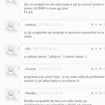
jak cos sciagnać bo nie mam pojecia jak go uzywać prosze o
pomoc 6228400 to moje gg pisać
PLAX
~telekod
| 2007.06.03 18:36
0
ja jak sciagnalem ten program to antywirus powiedzial ze to
robak
~Alf
| 2007.05.20 20:09
0
w jednym słowie "zabójczy" i ciekawi ludzie :)
~Zwirek
| 2007.05.18 13:01
0
programik p2p nawet fajny :)) nie mam zadnych problemów
narazie:)) jak jakies będą to sie wkurze:))
~Rafalko
| 2007.05.15 00:08
0
Rafalko programik the best trza tylko umiec go
skonfigorowac i po wszystkim i chodzi jak zegarek