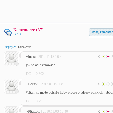
Komentarze (
87
)
DC++
najlepsze
|
najnowsze
~locka
| 2012.11.18 16:49
0
jak to odinstalowac???
DC++ 0.802
~Leks88
| 2012.01.19 13:15
0
Witam są może polskie huby prosze o adresy polskich hubó
DC++ 0.791
~PitaLota
| 2010.11.03 10:40
0