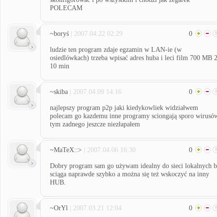
POLECAM
~boryś
| 2007.04.22 02:29
0
ludzie ten program zdaje egzamin w LAN-ie (w
osiedlówkach) trzeba wpisać adres huba i leci film 700 MB 
10 min
~skiba
| 2007.04.09 14:16
0
najlepszy program p2p jaki kiedykowliek widziałwem
polecam go kazdemu inne programy sciongają sporo wirusó
tym zadnego jeszcze niezłapałem
~MaTeX::>
| 2007.04.06 16:30
0
Dobry program sam go używam idealny do sieci lokalnych 
sciąga naprawde szybko a można się też wskoczyć na inny
HUB.
~OrYl
| 2007.03.21 12:04
0