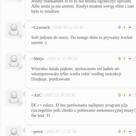
Jesyny mankament to to że nie można ograniczyć uploadu.
Albo może ja nie umiem. Kiedyś miałem wersję ellite i tam
było to możliwe.
~Czarnuch
| 2008.09.12 20:45
0
Soft jedynie do muzy. Do innego shitu to prywatny tracker
torrent :)
~Metju
| 2008.02.11 00:33
0
Wszystko działa pięknie, spolszczenie też ładnie sie
wkomponowało tylko trzeba robić według instrukcji.
Dziękuje, pozdrawiam.
~AnC
| 2007.10.20 20:36
0
DC++ rulezz :D bez porównania najlepszy program p2p.
(szczególnie jeśli chodzi o pobieranie niekomercyjnej muzy!
the best :D
~perez
| 2007.07.27 22:34
0