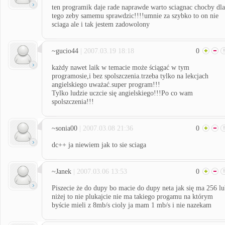
ten programik daje rade naprawde warto sciagnac chocby dla
tego zeby samemu sprawdzic!!!!umnie za szybko to on nie
sciaga ale i tak jestem zadowolony
~gucio44
| 2007.03.19 18:18
0
każdy nawet laik w temacie może ściągać w tym
programosie,i bez spolszczenia.trzeba tylko na lekcjach
angielskiego uważać.super program!!!
Tylko ludzie uczcie się angielskiego!!!Po co wam
spolszczenia!!!
~sonia00
| 2007.03.08 21:36
0
dc++ ja niewiem jak to sie sciaga
~Janek
| 2007.03.06 13:53
0
Piszecie że do dupy bo macie do dupy neta jak się ma 256 l
niżej to nie plukajcie nie ma takiego progamu na którym
byście mieli z 8mb/s cioly ja mam 1 mb/s i nie nazekam