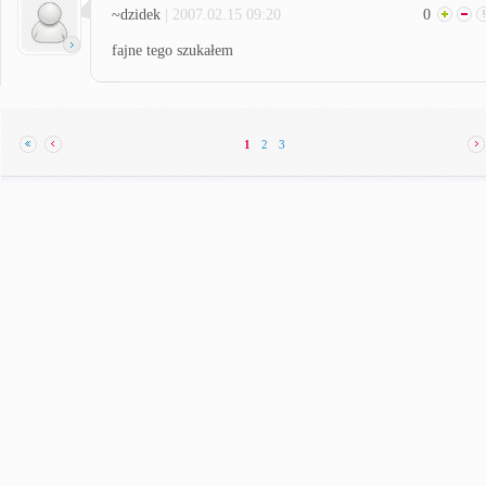
~dzidek
| 2007.02.15 09:20
0
fajne tego szukałem
1
2
3