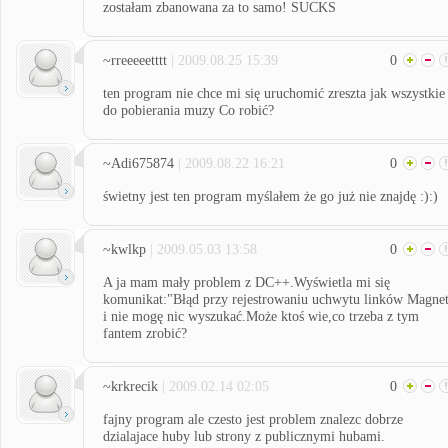
zostałam zbanowana za to samo! SUCKS
~rreeeeetttt
| 2009.08.25 15:39
0
ten program nie chce mi się uruchomić zreszta jak wszystkie
do pobierania muzy Co robić?
~Adi675874
| 2009.08.22 16:21
0
świetny jest ten program myślałem że go już nie znajdę :):)
~kwlkp
| 2009.05.03 13:58
0
A ja mam mały problem z DC++.Wyświetla mi się
komunikat:"Błąd przy rejestrowaniu uchwytu linków Magne
i nie mogę nic wyszukać.Może ktoś wie,co trzeba z tym
fantem zrobić?
~krkrecik
| 2009.02.14 02:05
0
fajny program ale czesto jest problem znalezc dobrze
dzialajace huby lub strony z publicznymi hubami.