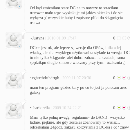
Od kąd zmieniłam stare DC na to nowsze to straciłam
transwer mało tego wyskakuje mi jakies okienko i dc sie
wyłącza ;( wszystkie huby i zapisane pliki do ściągnięcia
osuwa
~Justyna
| 2010.01.09 17:47
0
DC++ jest ok, ale lepsze są wersje dla OPów, i dla całej
władzy, ale dla zwykłego użytkownika styknie ta wersja. DC
to nie tylko ściąganie, alei dobra zabawa na czatach, sama
spędziłąm długie zimowe wieczory przy tym.. uzaleznia ;)
~rghsrthdrthdrtgh
| 2009.11.07 20:30
0
mam ten program gdzies kary po co to jest ja polecam ares
galaxy
~ barbarella
| 2009.10.24 22:21
0
Mam tylko jedną uwagę, regulamin- do BANI!! wszystko
ładnie, pięknie, ale gdy zostałeś zbanowany to wisisz...
odczekałam 24godz. zakazu korzystania z DC-ka i co? znów