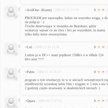
~AcidOne- (Konin)
| 2009.01.21 13:39
0
PROGRAM jest wporządku, ładnie sie wszystko sciąga, o ile
sie połączy :-)
Troche denerwujące w stosunku do Bearshare, gdzie
wystarczy wpisać co sie chce i leci po wszystkim, tu mamy
tylko huby które otworzylismy
~LoL
| 2008.12.29 13:36
0
Ludzie ja w DC++ mam prędkosć 15Mb/s a w eMule 124
kb/s max !!!!!
~Pablo
| 2008.11.16 16:33
0
program o tyle rewelacyjy że w w sieciach wewnętrznych (n
osiedlowych) wyszukuę sobie film i sciągam w 5 min a nie 
2 godziny często stosowany w akademickich sieciach :)
~Qqaru
| 2008.09.17 07:52
0