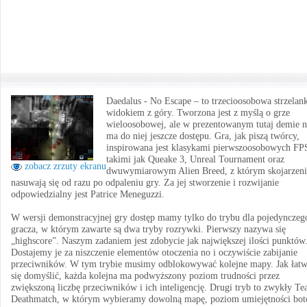
Daedalus - No Escape – to trzecioosobowa strzelan
widokiem z góry. Tworzona jest z myślą o grze
wieloosobowej, ale w prezentowanym tutaj demie n
ma do niej jeszcze dostępu. Gra, jak piszą twórcy,
inspirowana jest klasykami pierwszoosobowych F
takimi jak Queake 3, Unreal Tournament oraz
zobacz zrzuty ekranu
dwuwymiarowym Alien Breed, z którym skojarzeni
nasuwają się od razu po odpaleniu gry. Za jej stworzenie i rozwijanie
odpowiedzialny jest Patrice Meneguzzi.
W wersji demonstracyjnej gry dostęp mamy tylko do trybu dla pojedynczeg
gracza, w którym zawarte są dwa tryby rozrywki. Pierwszy nazywa się
„highscore”. Naszym zadaniem jest zdobycie jak największej ilości punktów
Dostajemy je za niszczenie elementów otoczenia no i oczywiście zabijanie
przeciwników. W tym trybie musimy odblokowywać kolejne mapy. Jak łat
się domyślić, każda kolejna ma podwyższony poziom trudności przez
zwiększoną liczbę przeciwników i ich inteligencję. Drugi tryb to zwykły T
Deathmatch, w którym wybieramy dowolną mapę, poziom umiejętności bot