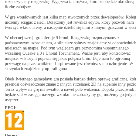
rozpoczynamy rozgrywkę. Wygrywa ta drużyna, która zdobędzie określoną
liczbę zabójstw.
W grę wbudowanych jest kilka map stworzonych przez deweloperów. Kolej
możemy ściągać z sieci. Dołączony jest również edytor, który pozwoli nam
tworzyć własne areny, a następnie dzielić się nimi z innymi graczami w sieci
W obecnej wersji gra oferuje 9 broni. Rozgrywkę rozpoczynamy z
podstawowym uzbrojeniem, a silniejsze spluwy znajdziemy w odpowiednic
miejscach na mapie. Pod tym względem gra przypomina wspomnianego
wcześniej Queake’a 3 i Unreal Torunament. Ważne jest, aby kontrolować
miejsce, w którym pojawia się jakaś potężna broń. Daje nam to ogromną
przewagę na przeciwnikiem. Inspirowane jest również samo uzbrojenie. W
skrzyniach znajdziemy np. rail guna.
Obok świetnego gameplayu gra posiada bardzo dobrą oprawę graficzną, któ
przenosi doświadczenie znane z innych strzelanek 2D na zupełnie inny pozi
Teraz wpływ na grę ma światło, a nawet pole widzenia. Dopóki przeciwnik 
będzie stał w zasięgu naszego wzroku nie zobaczymy go, możemy go jedyni
usłyszeć.
PEGI:
Uwaga!