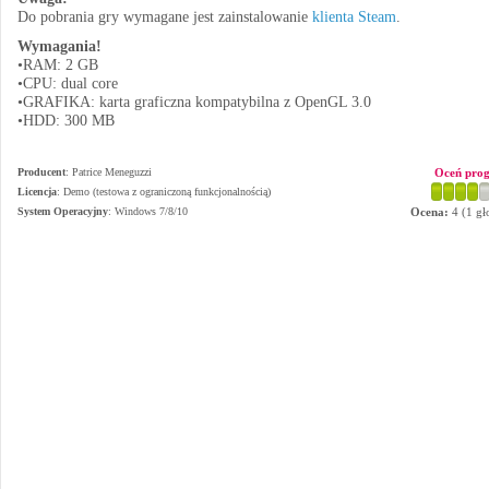
Do pobrania gry wymagane jest zainstalowanie
klienta Steam
.
Wymagania!
•RAM: 2 GB
•CPU: dual core
•GRAFIKA: karta graficzna kompatybilna z OpenGL 3.0
•HDD: 300 MB
Producent
:
Patrice Meneguzzi
Oceń pro
Licencja
: Demo (testowa z ograniczoną funkcjonalnością)
System Operacyjny
:
Windows 7/8/10
Ocena:
4
(
1
gł