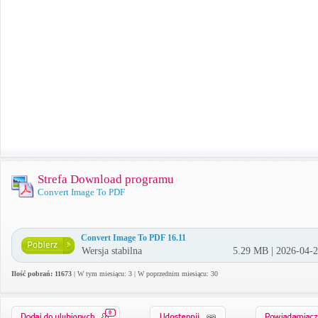
Strefa Download programu
Convert Image To PDF
Convert Image To PDF 16.11
Wersja stabilna
5.29 MB | 2026-04-
Ilość pobrań: 11673
| W tym miesiącu: 3 | W poprzednim miesiącu: 30
0