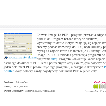
Convert Image To PDF - program przerabia zdjęcia
pliki PDF. Program bardzo łatwy w obsłudze,
wybieramy folder w którym znajdują się zdjęcia kt
chcemy poddać konwersji do PDF, bądź klikamy p
myszą na zdjęcie które nas interesuje i klikamy Con
Image To PDF. Dokładna prezentacja programu do
zobacz zrzuty ekranu
obejrzenia
tutaj
. Program konwertuje każde zdjęcie
osobnego dokumentu PDF. Jeżeli potrzebujesz wszystkie zdjęcia połączyć w
jeden dokument PDF proszę użyć tego programu, a następnie skorzystać z
P
Splitter
który połączy każdy pojedynczy dokument PDF w jeden cały.
Producent
:
SoftInterface
Oceń pro
Licencja
: Trial (testowa)
System Operacyjny
:
Windows 2000/XP/Vista/7/8/10
Ocena:
2.5
(
14
gł