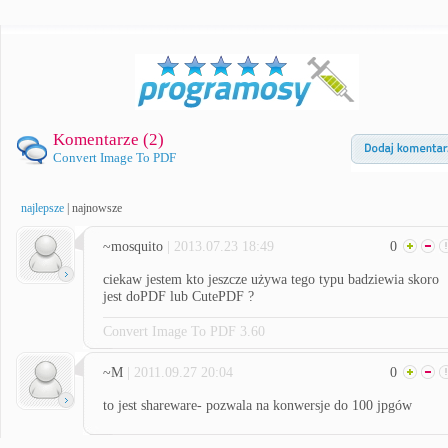
Komentarze (
2
)
Convert Image To PDF
najlepsze
|
najnowsze
~mosquito
| 2013.07.23 18:49
0
ciekaw jestem kto jeszcze używa tego typu badziewia skoro
jest doPDF lub CutePDF ?
Convert Image To PDF 3.60
~M
| 2011.09.27 20:04
0
to jest shareware- pozwala na konwersje do 100 jpgów