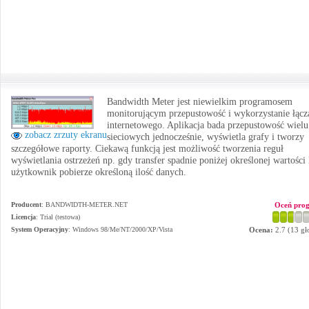
Bandwidth Meter jest niewielkim programosem
monitorującym przepustowość i wykorzystanie łącz
internetowego. Aplikacja bada przepustowość wielu
zobacz zrzuty ekranu
sieciowych jednocześnie, wyświetla grafy i tworzy
szczegółowe raporty. Ciekawą funkcją jest możliwość tworzenia reguł
wyświetlania ostrzeżeń np. gdy transfer spadnie poniżej określonej wartości 
użytkownik pobierze określoną ilość danych.
Producent
:
BANDWIDTH-METER.NET
Oceń pro
Licencja
: Trial (testowa)
System Operacyjny
:
Windows 98/Me/NT/2000/XP/Vista
Ocena:
2.7
(
13
gł