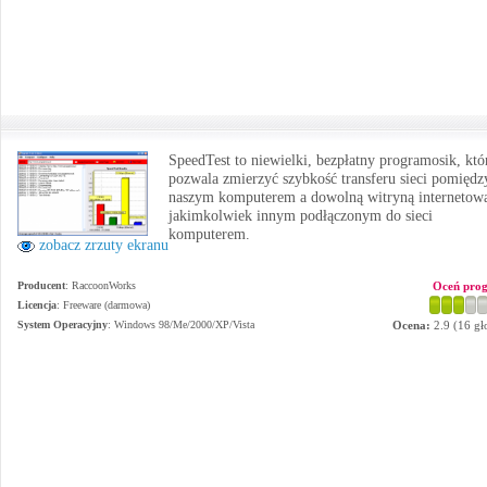
SpeedTest to niewielki, bezpłatny programosik, któ
pozwala zmierzyć szybkość transferu sieci pomiędz
naszym komputerem a dowolną witryną internetow
jakimkolwiek innym podłączonym do sieci
komputerem.
zobacz zrzuty ekranu
Producent
:
RaccoonWorks
Oceń pro
Licencja
: Freeware (darmowa)
System Operacyjny
:
Windows 98/Me/2000/XP/Vista
Ocena:
2.9
(
16
gł