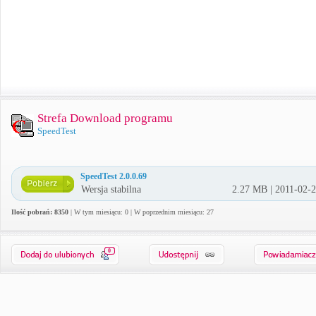
Strefa Download programu
SpeedTest
SpeedTest 2.0.0.69
Wersja stabilna
2.27 MB | 2011-02-
Ilość pobrań: 8350
| W tym miesiącu: 0 | W poprzednim miesiącu: 27
0