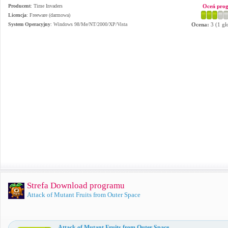
Producent
:
Time Invaders
Oceń pro
Licencja
: Freeware (darmowa)
System Operacyjny
:
Windows 98/Me/NT/2000/XP/Vista
Ocena:
3
(
1
gł
Strefa Download programu
Attack of Mutant Fruits from Outer Space
Attack of Mutant Fruits from Outer Space