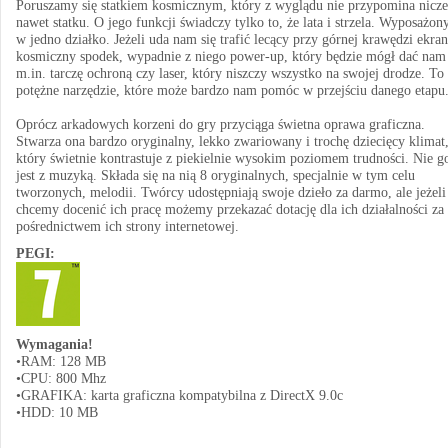
Poruszamy się statkiem kosmicznym, który z wyglądu nie przypomina nicze
nawet statku. O jego funkcji świadczy tylko to, że lata i strzela. Wyposażony
w jedno działko. Jeżeli uda nam się trafić lecący przy górnej krawędzi ekra
kosmiczny spodek, wypadnie z niego power-up, który będzie mógł dać nam
m.in. tarczę ochroną czy laser, który niszczy wszystko na swojej drodze. To
potężne narzędzie, które może bardzo nam pomóc w przejściu danego etapu
Oprócz arkadowych korzeni do gry przyciąga świetna oprawa graficzna.
Stwarza ona bardzo oryginalny, lekko zwariowany i trochę dziecięcy klimat
który świetnie kontrastuje z piekielnie wysokim poziomem trudności. Nie g
jest z muzyką. Składa się na nią 8 oryginalnych, specjalnie w tym celu
tworzonych, melodii. Twórcy udostępniają swoje dzieło za darmo, ale jeżeli
chcemy docenić ich pracę możemy przekazać dotację dla ich działalności za
pośrednictwem ich strony internetowej.
PEGI:
Wymagania!
•RAM: 128 MB
•CPU: 800 Mhz
•GRAFIKA: karta graficzna kompatybilna z DirectX 9.0c
•HDD: 10 MB