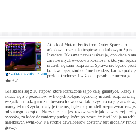
Attack of Mutant Fruits from Outer Space - to
arkadowa strzelanka inspirowana kultowym Space
Invaders. Jak sama nazwa wskazuje, opowiada o at
zmutowanych owoców z kosmosu, z którymi będz
musieli się sami rozprawić. Sprawa nie będzie prost
bo deweloper, studio Time Invaders, bardzo podkrę
zobacz zrzuty ekranu
poziom trudności i w żaden sposób nie można go
obniżyć.
Gra składa się z 10 etapów, które rozrzucone są po całej galaktyce. Każdy z
składa się z 3 poziomów, w których kolejno będziemy musieli rozprawić się
wszystkimi rodzajami zmutowanych owoców. Jak przystało na grę arkadową
mamy tylko 3 życia, kiedy je tracimy, będziemy musieli rozpoczynać rozgr
od samego początku. Naszym celem jest rozkwaszenie jak największej liczb
owoców, za które dostaniemy punkty, które po naszej śmierci lądują na tabl
najlepszych wyników. Na stronie deweloperów dostępny jest globalny ranki
graczy.