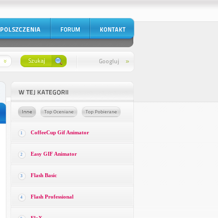
CoffeeCup Gif Animator
1
Easy GIF Animator
2
Flash Basic
3
Flash Professional
4