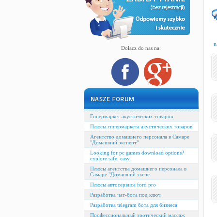
n
Dołącz do nas na:
Гипермаркет акустических товаров
Плюсы гипермаркета акустических товаров
Агентство домашнего персонала в Самаре
"Домашний эксперт"
Looking for pc games download options?
explore safe, easy,
Плюсы агентства домашнего персонала в
Самаре "Домашний экспе
Плюсы автосервиса ford pro
Разработка чат-бота под ключ
Разработка telegram бота для бизнеса
Профессиональный эротический массаж