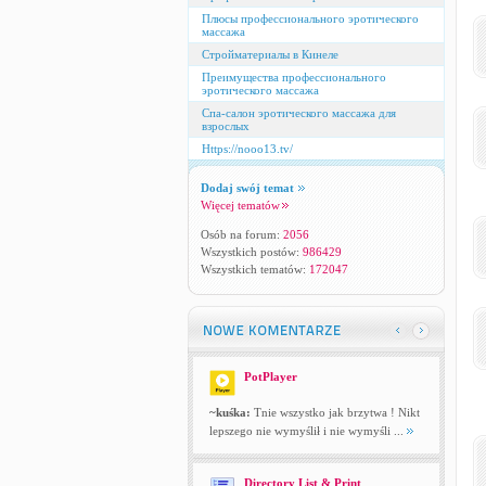
Плюсы профессионального эротического
массажа
Стройматериалы в Кинеле
Преимущества профессионального
эротического массажа
Спа-салон эротического массажа для
взрослых
Https://nooo13.tv/
Dodaj swój temat
Więcej tematów
Osób na forum:
2056
Wszystkich postów:
986429
Wszystkich tematów:
172047
PotPlayer
~kuśka:
Tnie wszystko jak brzytwa ! Nikt
lepszego nie wymyślił i nie wymyśli ...
Directory List & Print