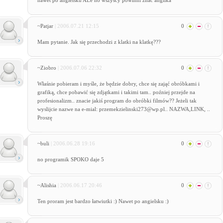
nawet po angielsku ALe no wszyscy powinni znac anglika
~Patjar
| 2006.07.21 12:15
0
Mam pytanie. Jak się przechodzi z klatki na klatkę???
~Ziobro
| 2006.07.06 22:32
0
Właśnie pobieram i myśle, że będzie dobry, chce się zająć obróbkami i
grafiką, chce pobawić się zdjątkami i takimi tam.. poźniej przejde na
profesionalizm.. znacie jakiś program do obróbki filmów?? Jeżeli tak
wyslijcie nazwe na e-mial: przemekzielinski273@wp.pl.. NAZWA,LINK, ..
Proszę
~buli
| 2006.06.28 19:16
0
no programik SPOKO daje 5
~Alishia
| 2006.06.17 20:46
0
Ten proram jest bardzo łatwiutki :) Nawet po angielsku :)