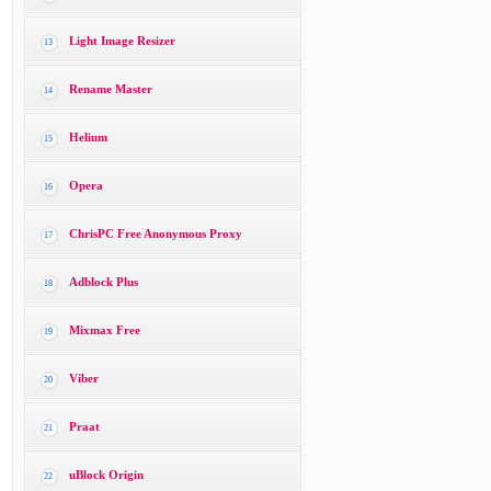
Light Image Resizer
13
Rename Master
14
Helium
15
Opera
16
ChrisPC Free Anonymous Proxy
17
Adblock Plus
18
Mixmax Free
19
Viber
20
Praat
21
uBlock Origin
22