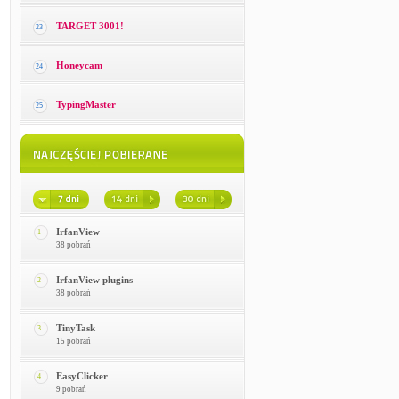
TARGET 3001!
23
Honeycam
24
TypingMaster
25
IrfanView
1
38 pobrań
IrfanView plugins
2
38 pobrań
TinyTask
3
15 pobrań
EasyClicker
4
9 pobrań