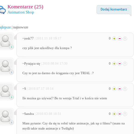
Komentarze (
25
)
Animation Shop
ajlepsze
|
najnowsze
~zesk77
| 2011.11.18 19:17
0
czy plik jest szkodliwy dla kompa ?
~Pytająca się
| 2010.08.04 17:30
0
Czy to jest za darmo do ściągania czy jest TRIAL .?
~S
| 2010.07.17 18:14
0
Ile można go używać? Bo to wersja Trial i w końcu nie wiem
~Sandra
| 2010.03.08 18:51
0
Mam pytanie: Czy da się tu robić takie animacje, jak np z filmu? (mam na
myśli takie małe animacje z Twilight)