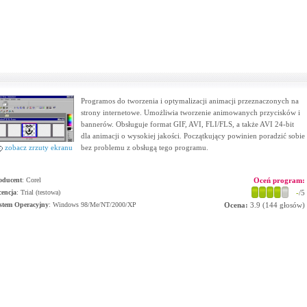
Programos do tworzenia i optymalizacji animacji przeznaczonych na
strony internetowe. Umożliwia tworzenie animowanych przycisków i
bannerów. Obsługuje format GIF, AVI, FLI/FLS, a także AVI 24-bit
dla animacji o wysokiej jakości. Początkujący powinien poradzić sobie
bez problemu z obsługą tego programu.
zobacz zrzuty ekranu
oducent
:
Corel
Oceń program:
cencja
: Trial (testowa)
-
/5
stem Operacyjny
:
Windows 98/Me/NT/2000/XP
Ocena:
3.9
(
144
głosów)