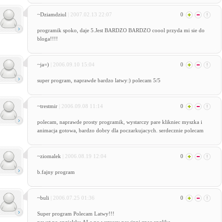
~Dziamdziul
| 2007.02.13 22:07
0
programik spoko, daje 5.Jest BARDZO BARDZO coool przyda mi sie do
bloga!!!!
~ja=)
| 2006.09.10 15:04
0
super program, naprawde bardzo latwy:) polecam 5/5
~trestmir
| 2006.09.08 11:14
0
polecam, naprawde prosty programik, wystarczy pare klikniec myszka i
animacja gotowa, bardzo dobry dla poczarkujacych. serdecznie polecam
~ziomalek
| 2006.08.19 12:04
0
b.fajny program
~buli
| 2006.07.25 01:36
0
Super program Polecam Latwy!!!