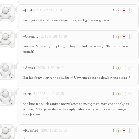
~jadzia
| 2010.02.18 09:58
0
mam go chyba od zawsze,super programik,polecam goraco....
~Grzegorz
| 2010.01.01 13:10
0
Pytanie. Mam statyczną flagę a chcę aby była w ruchu ;-) Ten program to
potrafi?
~Agusia
| 2008.11.30 20:16
0
Bardzo fajny i łatwy w obsłudze ;* Uzywam go na naglowkow na bloga ;*
~alcia ;*
| 2008.11.12 19:45
0
wie ktos moze jak zapisac początkową animację tą co mamy w podglądzie
animacji?? bo ja wcale nie chce optymalizowac tylko zostawic aniamcje
taka jak jest.
~KuShTeL
| 2008.10.21 19:58
0