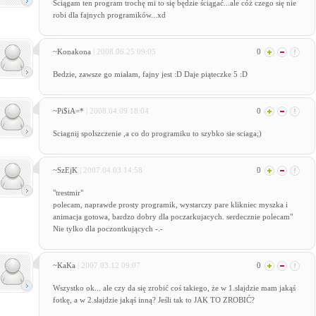
Ściągam ten program trochę mi to się będzie ściągać...ale cóż czego się nie
robi dla fajnych programików...xd
~Konakona
| 2008.06.25 09:05
0
Bedzie, zawsze go miałam, fajny jest :D Daje piąteczke 5 :D
~Pi$iA=*
| 2008.04.09 18:04
0
Sciagnij spolszczenie ,a co do programiku to szybko sie sciaga;)
~SzEjK
| 2007.04.03 14:58
0
"trestmir"
polecam, naprawde prosty programik, wystarczy pare klikniec myszka i
animacja gotowa, bardzo dobry dla poczarkujacych. serdecznie polecam"
Nie tylko dla poczontkujących -.-
~KaKa
| 2007.03.12 09:07
0
Wszystko ok... ale czy da się zrobić coś takiego, że w 1.slajdzie mam jakąś
fotkę, a w 2.slajdzie jakąś inną? Jeśli tak to JAK TO ZROBIĆ?