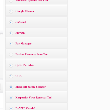
Advanced SystemCare Free
2
Google Chrome
3
emSzmal
4
PlayOn
5
Far Manager
6
Farbar Recovery Scan Tool
7
Q-Dir Portable
8
Q-Dir
9
Microsoft Safety Scanner
10
Kaspersky Virus Removal Tool
11
Dr.WEB CureIt!
12