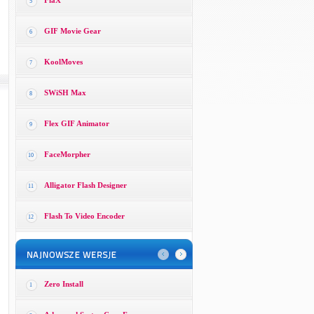
FlaX
5
GIF Movie Gear
6
KoolMoves
7
SWiSH Max
8
Flex GIF Animator
9
FaceMorpher
10
Alligator Flash Designer
11
Flash To Video Encoder
12
Zero Install
1