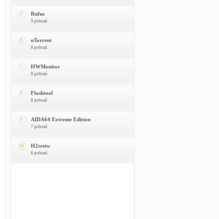
Rufus
5
9 pobrań
uTorrent
6
8 pobrań
HWMonitor
7
8 pobrań
Flashtool
8
8 pobrań
AIDA64 Extreme Edition
9
7 pobrań
H2testw
10
6 pobrań