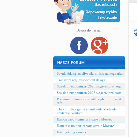
Dołącz do nas na:
Saytda ödəniş əməliyyatlarını həyata keçirərkən
Transcript requests without delays
Sea-doo гидроциклы 2026 модельного года.
Sea-doo гидроциклы 2026 модельного года.
Premium online sports betting platform fast &
safe
The complete guide to authentic academic
credential verifica
Плюсы авто тюнинга ателье в Москве
Пошив и тюнинг салона авто в Москве
Hat digitzing canada