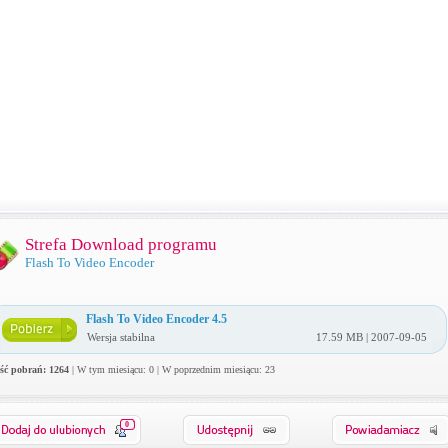
Strefa Download programu
Flash To Video Encoder
Flash To Video Encoder 4.5
Wersja stabilna
17.59 MB | 2007-09-05
ość pobrań: 1264
| W tym miesiącu: 0 | W poprzednim miesiącu: 23
0