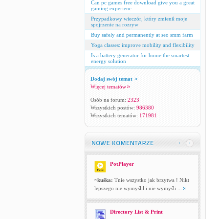
Can pc games free download give you a great
gaming experienc
Przypadkowy wieczór, który zmienił moje
spojrzenie na rozryw
Buy safely and permanently at seo smm farm
Yoga classes: improve mobility and flexibility
Is a battery generator for home the smartest
energy solution
Dodaj swój temat
Więcej tematów
Osób na forum:
2323
Wszystkich postów:
986380
Wszystkich tematów:
171981
PotPlayer
~kuśka:
Tnie wszystko jak brzytwa ! Nikt
lepszego nie wymyślił i nie wymyśli ...
Directory List & Print