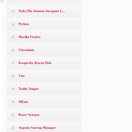
Tails (The Amnesic Incognito L...
13
Python
14
Mozilla Firefox
15
Chromium
16
Kaspersky Rescue Disk
17
Vim
18
Trellix Stinger
19
MEmu
20
Razer Synapse
21
Argente Startup Manager
22