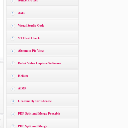
Adlice Protect
2
Anki
3
Visual Studio Code
4
VT Hash Check
5
Alternate Pic View
6
Debut Video Capture Software
7
Helium
8
AIMP
9
Grammarly for Chrome
10
PDF Split and Merge Portable
11
PDF Split and Merge
12