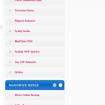
Plastic Animation Paper
5
Vectorian Giotto
6
Hippani Animator
7
Synfig Studio
8
BluffTitler DX9
9
Sothink SWF Quicker
10
Any GIF Animator
11
QGifer
12
IDrive Online Backup
1