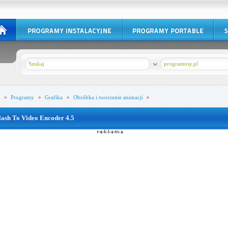
w
programosy.pl
Programy
Grafika
Obróbka i tworzenie animacji
lash To Video Encoder 4.5