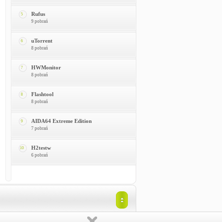
Rufus
5
9 pobrań
uTorrent
6
8 pobrań
HWMonitor
7
8 pobrań
Flashtool
8
8 pobrań
AIDA64 Extreme Edition
9
7 pobrań
H2testw
10
6 pobrań