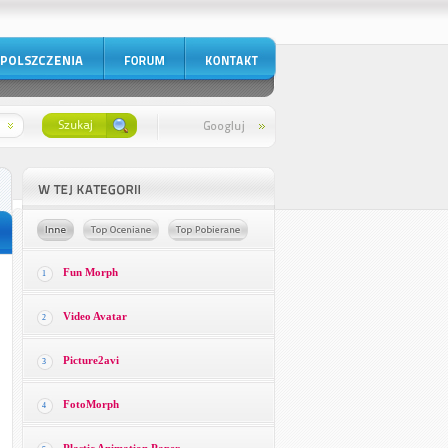
Fun Morph
1
Video Avatar
2
Picture2avi
3
FotoMorph
4