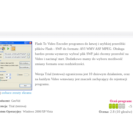
Flash To Video Encoder programos do łatwej i szybkiej przeróbki
plików Flash - SWF do formatu: AVI WMV ASF MPEG. Obsługa
bardzo prosta wystarczy wybrać plik SWF jaki chcemy przerobić na
Video i nacisnąć start. Dodatkowo mamy do wyboru możliwość
zmiany formatu oraz rozdzielczości.
Wersja Trial (testowa) ograniczona jest 10 dniowym działaniem, oraz
na każdym Video wstawiany jest znaczek zachęcający do rejestracji
programu.
zobacz zrzuty ekranu
oducent
:
GeoVid
Oceń program:
cencja
: Trial (testowa)
-
/5
stem Operacyjny
:
Windows 2000/XP/Vista
Ocena:
2.8
(
10
głosów)