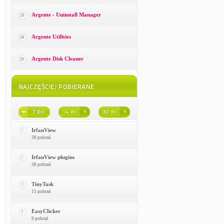
Argente - Uninstall Manager
23
Argente Utilities
24
Argente Disk Cleaner
25
IrfanView
1
38 pobrań
IrfanView plugins
2
38 pobrań
TinyTask
3
15 pobrań
EasyClicker
4
9 pobrań