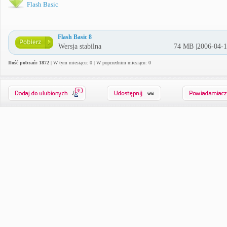
Flash Basic
Flash Basic 8
Wersja stabilna
74 MB |2006-04-
Ilość pobrań: 1872
| W tym miesiącu: 0 | W poprzednim miesiącu: 0
0