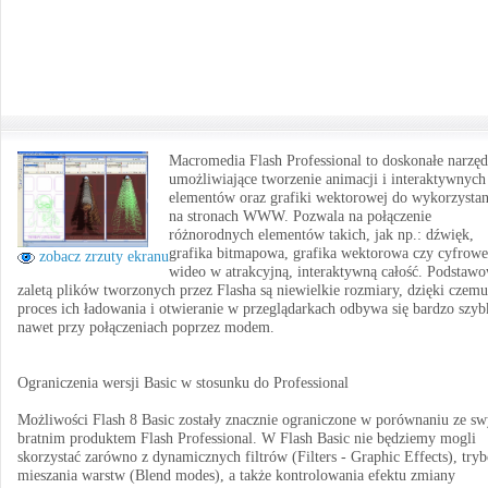
Macromedia Flash Professional to doskonałe narzęd
umożliwiające tworzenie animacji i interaktywnych
elementów oraz grafiki wektorowej do wykorzystan
na stronach WWW. Pozwala na połączenie
różnorodnych elementów takich, jak np.: dźwięk,
grafika bitmapowa, grafika wektorowa czy cyfrowe
zobacz zrzuty ekranu
wideo w atrakcyjną, interaktywną całość. Podstaw
zaletą plików tworzonych przez Flasha są niewielkie rozmiary, dzięki czemu
proces ich ładowania i otwieranie w przeglądarkach odbywa się bardzo szyb
nawet przy połączeniach poprzez modem.
Ograniczenia wersji Basic w stosunku do Professional
Możliwości Flash 8 Basic zostały znacznie ograniczone w porównaniu ze s
bratnim produktem Flash Professional. W Flash Basic nie będziemy mogli
skorzystać zarówno z dynamicznych filtrów (Filters - Graphic Effects), try
mieszania warstw (Blend modes), a także kontrolowania efektu zmiany