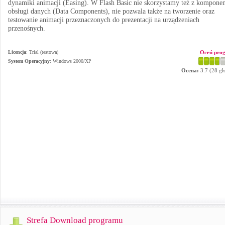
dynamiki animacji (Easing). W Flash Basic nie skorzystamy też z kompone
obsługi danych (Data Components), nie pozwala także na tworzenie oraz
testowanie animacji przeznaczonych do prezentacji na urządzeniach
przenośnych.
Licencja
: Trial (testowa)
Oceń pro
System Operacyjny
:
Windows 2000/XP
Ocena:
3.7
(
28
gł
Strefa Download programu