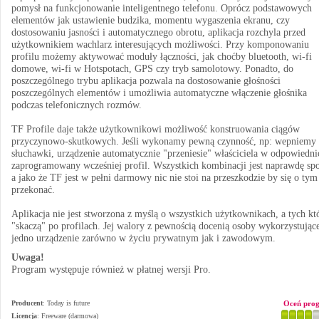
pomysł na funkcjonowanie inteligentnego telefonu. Oprócz podstawowych
elementów jak ustawienie budzika, momentu wygaszenia ekranu, czy
dostosowaniu jasności i automatycznego obrotu, aplikacja rozchyla przed
użytkownikiem wachlarz interesujących możliwości. Przy komponowaniu
profilu możemy aktywować moduły łączności, jak choćby bluetooth, wi-fi
domowe, wi-fi w Hotspotach, GPS czy tryb samolotowy. Ponadto, do
poszczególnego trybu aplikacja pozwala na dostosowanie głośności
poszczególnych elementów i umożliwia automatyczne włączenie głośnika
podczas telefonicznych rozmów.
TF Profile daje także użytkownikowi możliwość konstruowania ciągów
przyczynowo-skutkowych. Jeśli wykonamy pewną czynność, np: wepniemy
słuchawki, urządzenie automatycznie "przeniesie" właściciela w odpowiedni
zaprogramowany wcześniej profil. Wszystkich kombinacji jest naprawdę spo
a jako że TF jest w pełni darmowy nic nie stoi na przeszkodzie by się o tym
przekonać.
Aplikacja nie jest stworzona z myślą o wszystkich użytkownikach, a tych kt
"skaczą" po profilach. Jej walory z pewnością docenią osoby wykorzystując
jedno urządzenie zarówno w życiu prywatnym jak i zawodowym.
Uwaga!
Program występuje również w płatnej wersji Pro.
Producent
:
Today is future
Oceń pro
Licencja
: Freeware (darmowa)