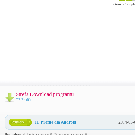
Ocena:
4
(
2
gł
Strefa Download programu
TF Profile
TF Profile dla Android
2014-05-
Ilość pobrań: 49
| W tym miesiącu: 0 | W poprzednim miesiącu: 0