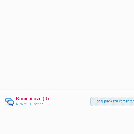
Komentarze (
0
)
KitKat Launcher