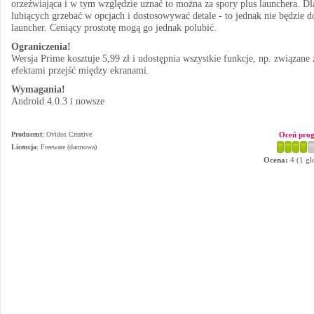
orzeźwiająca i w tym względzie uznać to można za spory plus launchera. Dl
lubiących grzebać w opcjach i dostosowywać detale - to jednak nie będzie d
launcher. Ceniący prostotę mogą go jednak polubić.
Ograniczenia!
Wersja Prime kosztuje 5,99 zł i udostępnia wszystkie funkcje, np. związane 
efektami przejść między ekranami.
Wymagania!
Android 4.0.3 i nowsze
Producent
:
Ovidos Creative
Oceń pro
Licencja
: Freeware (darmowa)
Ocena:
4
(
1
gł