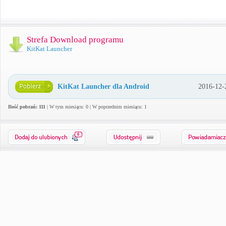
Strefa Download programu
KitKat Launcher
KitKat Launcher dla Android
2016-12-
Ilość pobrań: 111
| W tym miesiącu: 0 | W poprzednim miesiącu: 1
0