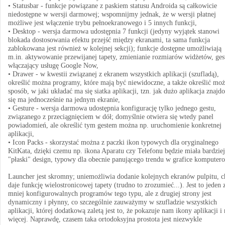
• Statusbar - funkcje powiązane z paskiem statusu Androida są całkowicie
niedostępne w wersji darmowej; wspomnijmy jednak, że w wersji płatnej
możliwe jest włączenie trybu pełnoekranowego i 5 innych funkcji,
• Desktop - wersja darmowa udostępnia 7 funkcji (jedyny wyjątek stanowi
blokada dostosowania efektu przejść między ekranami, ta sama funkcja
zablokowana jest również w kolejnej sekcji); funkcje dostępne umożliwiają
m.in. aktywowanie przewijanej tapety, zmienianie rozmiarów widżetów, ges
włączający usługę Google Now,
• Drawer - w kwestii związanej z ekranem wszystkich aplikacji (szufladą),
określić można programy, które mają być niewidoczne, a także określić mo
sposób, w jaki układać ma się siatka aplikacji, tzn. jak dużo aplikacja znajd
się ma jednocześnie na jednym ekranie,
• Gesture - wersja darmowa udostępnia konfigurację tylko jednego gestu,
związanego z przeciągnięciem w dół; domyślnie otwiera się wtedy panel
powiadomień, ale określić tym gestem można np. uruchomienie konkretnej
aplikacji,
• Icon Packs - skorzystać można z paczki ikon typowych dla oryginalnego
KitKata, dzięki czemu np. ikona Aparatu czy Telefonu będzie miała bardziej
"płaski" design, typowy dla obecnie panującego trendu w grafice komputer
Launcher jest skromny; uniemożliwia dodanie kolejnych ekranów pulpitu, c
daje funkcję wielostronicowej tapety (trudno to zrozumieć...). Jest to jeden 
mniej konfigurowalnych programów tego typu, ale z drugiej strony jest
dynamiczny i płynny, co szczególnie zauważymy w szufladzie wszystkich
aplikacji, której dodatkową zaletą jest to, że pokazuje nam ikony aplikacji i 
więcej. Naprawdę, czasem taka ortodoksyjna prostota jest niezwykle