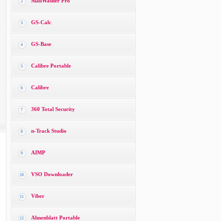
MailWasher Pro
2
GS-Calc
3
GS-Base
4
Calibre Portable
5
Calibre
6
360 Total Security
7
n-Track Studio
8
AIMP
9
VSO Downloader
10
Viber
11
Ahnenblatt Portable
12