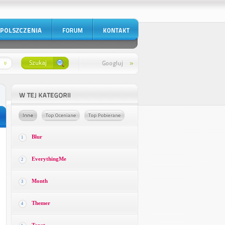
Blur
1
EverythingMe
2
Month
3
Themer
4