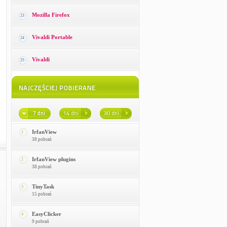
Mozilla Firefox
23
Vivaldi Portable
24
Vivaldi
25
IrfanView
1
38 pobrań
IrfanView plugins
2
38 pobrań
TinyTask
3
15 pobrań
EasyClicker
4
9 pobrań