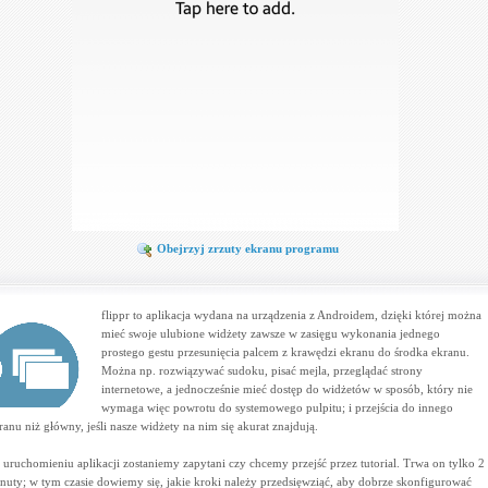
Obejrzyj zrzuty ekranu programu
flippr to aplikacja wydana na urządzenia z Androidem, dzięki której można
mieć swoje ulubione widżety zawsze w zasięgu wykonania jednego
prostego gestu przesunięcia palcem z krawędzi ekranu do środka ekranu.
Można np. rozwiązywać sudoku, pisać mejla, przeglądać strony
internetowe, a jednocześnie mieć dostęp do widżetów w sposób, który nie
wymaga więc powrotu do systemowego pulpitu; i przejścia do innego
ranu niż główny, jeśli nasze widżety na nim się akurat znajdują.
 uruchomieniu aplikacji zostaniemy zapytani czy chcemy przejść przez tutorial. Trwa on tylko 2
nuty; w tym czasie dowiemy się, jakie kroki należy przedsięwziąć, aby dobrze skonfigurować