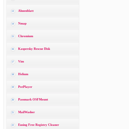
Ahnenblatt
13
Nmap
14
Chromium
15
Kaspersky Rescue Disk
16
Vim
17
Helium
18
PotPlayer
19
Passmark OSFMount
20
MailWasher
21
Eusing Free Registry Cleaner
22