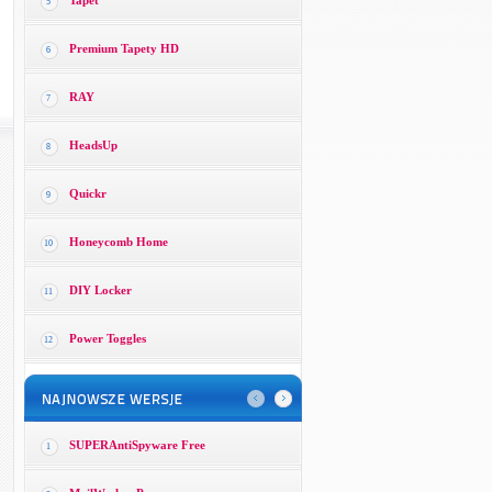
Tapet
5
Premium Tapety HD
6
RAY
7
HeadsUp
8
Quickr
9
Honeycomb Home
10
DIY Locker
11
Power Toggles
12
SUPERAntiSpyware Free
1