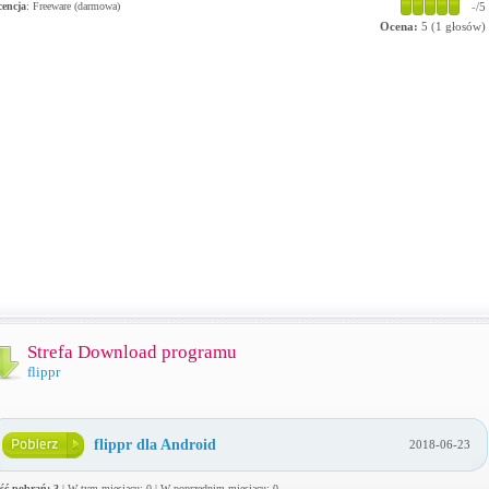
cencja
: Freeware (darmowa)
-
/5
Ocena:
5
(
1
głosów)
Strefa Download programu
flippr
flippr dla Android
2018-06-23
ość pobrań: 3
| W tym miesiącu: 0 | W poprzednim miesiącu: 0