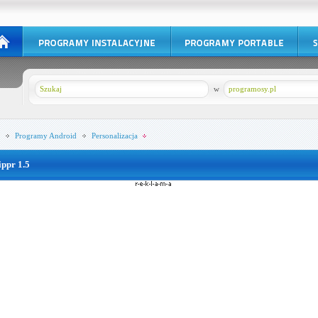
w
programosy.pl
Programy
Android
Personalizacja
ippr 1.5