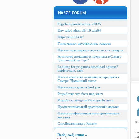
Digsilent powerfactory v2025
Dnv safeti phast v9.1.0 win64
Https://nooo13.tv/
Гипермаркет акустических товаров
Плюсы гипермаркета акустических товаров
Агентство домашнего персонала в Самаре
"Домашний эксперт"
Looking for pc games download options?
explore safe, easy,
Плюсы агентства домашнего персонала в
Самаре "Домашний экспе
Плюсы автосервиса ford pro
Разработка чат-бота под ключ
Разработка telegram бота для бизнеса
Профессиональный эротический массаж
Плюсы профессионального эротического
массажа
ek
Стройматериалы в Кинеле
Po
Dodaj swój temat
mi