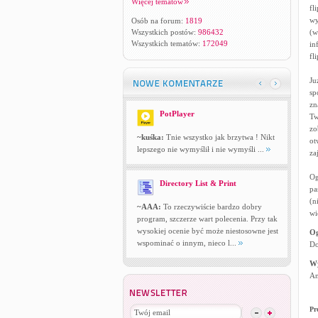
Więcej tematów
fl
wy
Osób na forum:
1819
Wszystkich postów:
986432
(w
Wszystkich tematów:
172049
in
fl
Ju
sp
zn
PotPlayer
Tw
zo
~kuśka:
Tnie wszystko jak brzytwa ! Nikt
ot
lepszego nie wymyślił i nie wymyśli ...
za
Og
Directory List & Print
pa
(n
~AAA:
To rzeczywiście bardzo dobry
wi
program, szczerze wart polecenia. Przy tak
wysokiej ocenie być może niestosowne jest
Og
wspominać o innym, nieco l...
Do
W
An
Pr