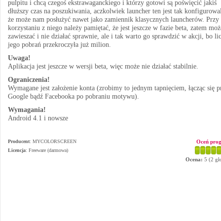
pulpitu i chcą czegoś ekstrawaganckiego i którzy gotowi są poświęcić jakiś
dłuższy czas na poszukiwania, aczkolwiek launcher ten jest tak konfigurowa
że może nam posłużyć nawet jako zamiennik klasycznych launcherów. Przy
korzystaniu z niego należy pamiętać, że jest jeszcze w fazie beta, zatem moż
zawieszać i nie działać sprawnie, ale i tak warto go sprawdzić w akcji, bo li
jego pobrań przekroczyła już milion.
Uwaga!
Aplikacja jest jeszcze w wersji beta, więc może nie działać stabilnie.
Ograniczenia!
Wymagane jest założenie konta (zrobimy to jednym tapnięciem, łącząc się p
Google bądź Facebooka po pobraniu motywu).
Wymagania!
Android 4.1 i nowsze
Producent
:
MYCOLORSCREEN
Oceń pro
Licencja
: Freeware (darmowa)
Ocena:
5
(
2
gł