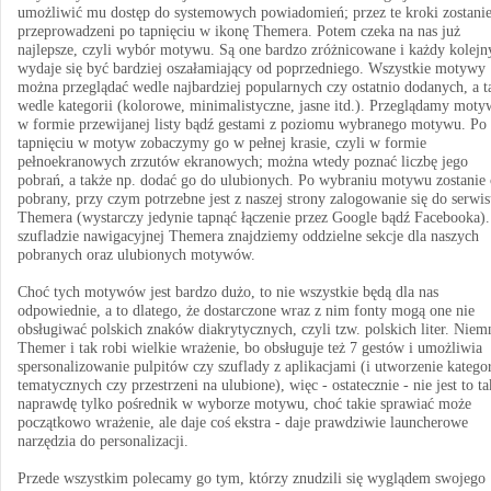
umożliwić mu dostęp do systemowych powiadomień; przez te kroki zostan
przeprowadzeni po tapnięciu w ikonę Themera. Potem czeka na nas już
najlepsze, czyli wybór motywu. Są one bardzo zróżnicowane i każdy kolejn
wydaje się być bardziej oszałamiający od poprzedniego. Wszystkie motywy
można przeglądać wedle najbardziej popularnych czy ostatnio dodanych, a t
wedle kategorii (kolorowe, minimalistyczne, jasne itd.). Przeglądamy mot
w formie przewijanej listy bądź gestami z poziomu wybranego motywu. Po
tapnięciu w motyw zobaczymy go w pełnej krasie, czyli w formie
pełnoekranowych zrzutów ekranowych; można wtedy poznać liczbę jego
pobrań, a także np. dodać go do ulubionych. Po wybraniu motywu zostanie
pobrany, przy czym potrzebne jest z naszej strony zalogowanie się do serwi
Themera (wystarczy jedynie tapnąć łączenie przez Google bądź Facebooka)
szufladzie nawigacyjnej Themera znajdziemy oddzielne sekcje dla naszych
pobranych oraz ulubionych motywów.
Choć tych motywów jest bardzo dużo, to nie wszystkie będą dla nas
odpowiednie, a to dlatego, że dostarczone wraz z nim fonty mogą one nie
obsługiwać polskich znaków diakrytycznych, czyli tzw. polskich liter. Niem
Themer i tak robi wielkie wrażenie, bo obsługuje też 7 gestów i umożliwia
spersonalizowanie pulpitów czy szuflady z aplikacjami (i utworzenie kategor
tematycznych czy przestrzeni na ulubione), więc - ostatecznie - nie jest to ta
naprawdę tylko pośrednik w wyborze motywu, choć takie sprawiać może
początkowo wrażenie, ale daje coś ekstra - daje prawdziwie launcherowe
narzędzia do personalizacji.
Przede wszystkim polecamy go tym, którzy znudzili się wyglądem swojego