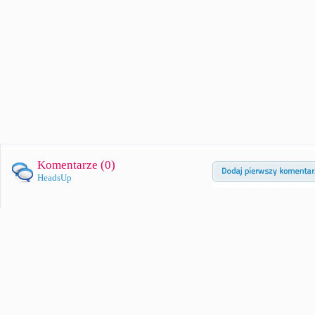
Komentarze (
0
)
HeadsUp