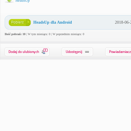
HeadsUp
HeadsUp dla Android
2018-06-
Ilość pobrań: 10
| W tym miesiącu: 0 | W poprzednim miesiącu: 0
0