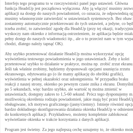
Interfejs tego programu to w rzeczywistości panel jego ustawień. Główna
funkcja HeadsUp jest początkowa wyłączona. Aby ją włączyć musimy zezwo
aplikacji na dostęp do naszych powiadomień, co oznacza, że odpowiednią o
musimy własnoręcznie zatwierdzić w ustawieniach systemowych. Bez obaw:
zostaniemy automatycznie przekierowani do tych ustawień, a jedyne, co będ
trzeba zrobić, to zatwierdzić zgodę dla HeadsUp (przy tej okazji, tradycyjni
wyskoczy nam okienko z informacją-ostrzeżeniem, że aplikacja będzie miał
pełny dostęp do naszych wiadomości itp., ale o to przecież nam w tym wyp
chodzi, dlatego należy tapnąć OK).
Aby szybko przetestować działanie HeadsUp można wykorzystać opcję
wyświetlenia testowego powiadomienia w jego ustawieniach. Żeby z kolei
przetestować szybko to działanie w praktyce, można np. zrobić zrzut ekranu
Jeśli tak właśnie zrobimy, będziemy dysponowali opcjami usunięcia zrzutu
ekranowego, edytowania go (o ile mamy aplikację do obróbki grafiki),
wyświetlenia w pełnej okazałości oraz udostępnienia. W przypadku braku
reakcji z naszej strony, okienko po pewnym czasie znika z ekranu. Domyślni
po 5 sekundach, więc bardzo szybko, ale wartość tę można zmienić w
ustawieniach; dostępny zakres to 1,5-60 sekund. Prócz tego dysponujemy m.
możliwością określenia rodzaju powiadomień, jakie mają być przez HeadsU
obsługiwane, ich motywu graficznego (jasny/ciemny). Istnieje również opcj
bardzo dokładnego skonfigurowania działania okienka HeadsUp w odniesien
do konkretnych aplikacji. Przykładowo, możemy kompletnie zablokować
wyświetlanie okienka w trakcie korzystania z danych aplikacji.
Program jest świetny. Za jego najlepszą cechę uznajemy to, że okienko moż