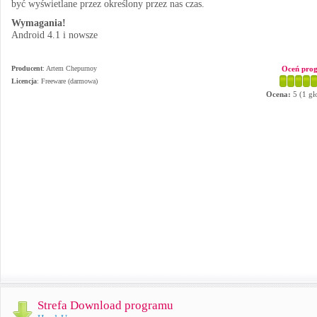
być wyświetlane przez określony przez nas czas.
Wymagania!
Android 4.1 i nowsze
Producent
:
Artem Chepurnoy
Oceń pro
Licencja
: Freeware (darmowa)
Ocena:
5
(
1
gł
Strefa Download programu