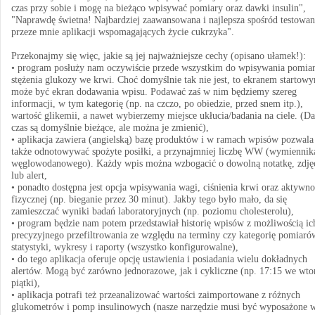
czas przy sobie i mogę na bieżąco wpisywać pomiary oraz dawki insulin",
"Naprawdę świetna! Najbardziej zaawansowana i najlepsza spośród testowa
przeze mnie aplikacji wspomagających życie cukrzyka".
Przekonajmy się więc, jakie są jej najważniejsze cechy (opisano ułamek!):
• program posłuży nam oczywiście przede wszystkim do wpisywania pomia
stężenia glukozy we krwi. Choć domyślnie tak nie jest, to ekranem startow
może być ekran dodawania wpisu. Podawać zaś w nim będziemy szereg
informacji, w tym kategorię (np. na czczo, po obiedzie, przed snem itp.),
wartość glikemii, a nawet wybierzemy miejsce ukłucia/badania na ciele. (Da
czas są domyślnie bieżące, ale można je zmienić),
• aplikacja zawiera (angielską) bazę produktów i w ramach wpisów pozwala
także odnotowywać spożyte posiłki, a przynajmniej liczbę WW (wymiennik
węglowodanowego). Każdy wpis można wzbogacić o dowolną notatkę, zdję
lub alert,
• ponadto dostępna jest opcja wpisywania wagi, ciśnienia krwi oraz aktywno
fizycznej (np. bieganie przez 30 minut). Jakby tego było mało, da się
zamieszczać wyniki badań laboratoryjnych (np. poziomu cholesterolu),
• program będzie nam potem przedstawiał historię wpisów z możliwością ic
precyzyjnego przefiltrowania ze względu na terminy czy kategorię pomiaró
statystyki, wykresy i raporty (wszystko konfigurowalne),
• do tego aplikacja oferuje opcję ustawienia i posiadania wielu dokładnych
alertów. Mogą być zarówno jednorazowe, jak i cykliczne (np. 17:15 we wtor
piątki),
• aplikacja potrafi też przeanalizować wartości zaimportowane z różnych
glukometrów i pomp insulinowych (nasze narzędzie musi być wyposażone 