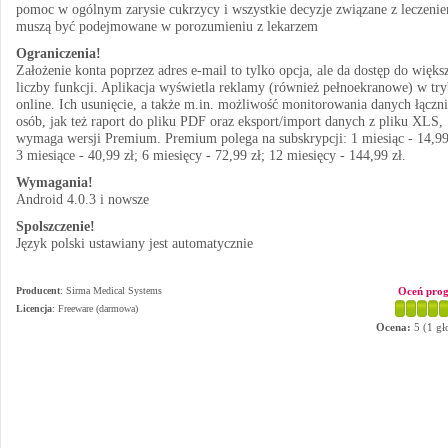
pomoc w ogólnym zarysie cukrzycy i wszystkie decyzje związane z leczeni
muszą być podejmowane w porozumieniu z lekarzem
Ograniczenia!
Założenie konta poprzez adres e-mail to tylko opcja, ale da dostęp do więks
liczby funkcji. Aplikacja wyświetla reklamy (również pełnoekranowe) w try
online. Ich usunięcie, a także m.in. możliwość monitorowania danych łączni
osób, jak też raport do pliku PDF oraz eksport/import danych z pliku XLS,
wymaga wersji Premium. Premium polega na subskrypcji: 1 miesiąc - 14,99
3 miesiące - 40,99 zł; 6 miesięcy - 72,99 zł; 12 miesięcy - 144,99 zł.
Wymagania!
Android 4.0.3 i nowsze
Spolszczenie!
Język polski ustawiany jest automatycznie
Producent
:
Sirma Medical Systems
Oceń pro
Licencja
: Freeware (darmowa)
Ocena:
5
(
1
gł