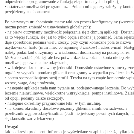
odpowiednie oprogramowanie z funkcją eksportu danych do pliku),
• ostateczne możliwości programu uzależniono od tego czy założymy konto 
przejdziemy na abonament.
Po pierwszym uruchomieniu mamy taki oto proces konfiguracyjny (wszystk
można potem zmienić w ustawieniach globalnych):
• najpierw otrzymamy możliwość połączenia się z chmurą aplikacji. Dostan
za to więcej funkcji, ale jest to tylko opcja i można ją pominąć. Sama rejest
daje sposobność podania wielu rzeczy, przy czym konieczne pola to nazwa
użytkownika, hasło (musi mieć co najmniej 8 znaków) i adres e-mail. Nastę
należy podać kod otrzymany w wiadomości dostarczonej na podany adres.
Można to zrobić później, ale bez potwierdzenia założenia konta nie będzie
możliwe jego ewentualne odzyskanie,
• w kolejnym kroku ustawimy jednostki. Domyślnie ustawione są metryczne
mg/dL w wypadku pomiaru glikemii oraz gramy w wypadku przelicznika 
• potem spersonalizujemy swój profil. Trzeba na tym etapie koniecznie wpis
wzrost, wagę, datę urodzenia,
• następnie aplikacja zada nam pytanie nt. podejmowanego leczenia. Do wy
leczenie nieinsulinowe, wielokrotne wstrzyknięcia, pompa insulinowa. Zale
od opcji, podamy dalsze szczegóły,
• następnie określimy przyjmowane leki, w tym insulinę,
• na koniec określimy docelowe poziomy glikemii, insulinowrażliwość i
przelicznik węglowodany/insulina. (Jeśli nie jesteśmy pewni tych danych, n
się skonsultować z lekarzem).
Uwaga!
Jak podkreśla producent: informacje wyświetlane w aplikacji służą tylko jak