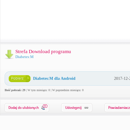
Strefa Download programu
Diabetes:M
Diabetes:M dla Android
2017-12-
Ilość pobrań: 29
| W tym miesiącu: 0 | W poprzednim miesiącu: 0
0