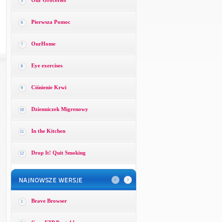
Our Groceries
5
Pierwsza Pomoc
6
OurHome
7
Eye exercises
8
Ciśnienie Krwi
9
Dzienniczek Migrenowy
10
In the Kitchen
11
Drop It! Quit Smoking
12
Brave Browser
1