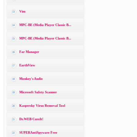
Vim
13
MPC-BE (Media Player Classic B...
14
MPC-BE (Media Player Classic B...
15
Far Manager
16
EarthView
17
Monkey′s Audio
18
Microsoft Safety Scanner
19
Kaspersky Virus Removal Tool
20
Dr.WEB CureIt!
21
SUPERAntiSpyware Free
22