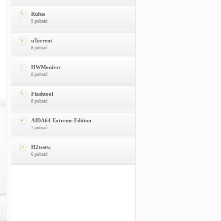
Rufus
5
9 pobrań
uTorrent
6
8 pobrań
HWMonitor
7
8 pobrań
Flashtool
8
8 pobrań
AIDA64 Extreme Edition
9
7 pobrań
H2testw
10
6 pobrań