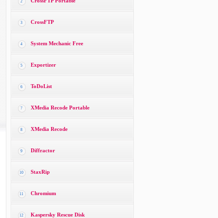
CrossFTP Portable
2
CrossFTP
3
System Mechanic Free
4
Exportizer
5
ToDoList
6
XMedia Recode Portable
7
XMedia Recode
8
Diffractor
9
StaxRip
10
Chromium
11
Kaspersky Rescue Disk
12