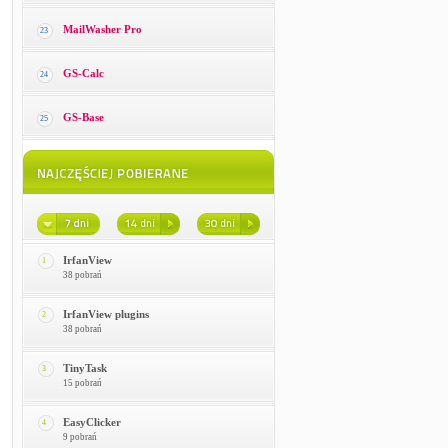
MailWasher Pro
23
GS-Calc
24
GS-Base
25
IrfanView
1
38 pobrań
IrfanView plugins
2
38 pobrań
TinyTask
3
15 pobrań
EasyClicker
4
9 pobrań