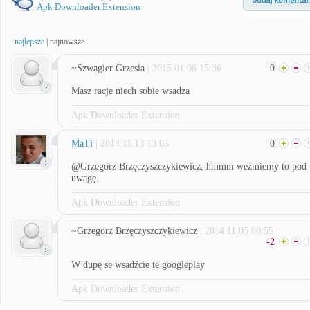
Apk Downloader Extension
najlepsze
|
najnowsze
~Szwagier Grzesia
| 2015.01.06 15:36
0
Masz racje niech sobie wsadza
Apk Downloader Extension
MaTi
| 2014.11.13 13:05
0
@Grzegorz Brzęczyszczykiewicz, hmmm weźmiemy to pod
uwagę.
Apk Downloader Extension
~Grzegorz Brzęczyszczykiewicz
| 2014.11.05 00:55
-2
W dupę se wsadźcie te googleplay
Apk Downloader Extension