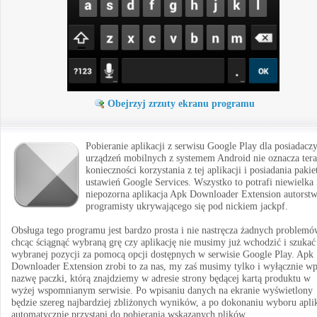
Obejrzyj zrzuty ekranu programu
Pobieranie aplikacji z serwisu Google Play dla posiadacz
urządzeń mobilnych z systemem Android nie oznacza tera
konieczności korzystania z tej aplikacji i posiadania pakie
ustawień Google Services. Wszystko to potrafi niewielka 
niepozorna aplikacja Apk Downloader Extension autorst
programisty ukrywającego się pod nickiem jackpf.
Obsługa tego programu jest bardzo prosta i nie nastręcza żadnych problemó
chcąc ściągnąć wybraną grę czy aplikację nie musimy już wchodzić i szukać
wybranej pozycji za pomocą opcji dostępnych w serwisie Google Play. Apk
Downloader Extension zrobi to za nas, my zaś musimy tylko i wyłącznie wp
nazwę paczki, którą znajdziemy w adresie strony będącej kartą produktu w
wyżej wspomnianym serwisie. Po wpisaniu danych na ekranie wyświetlony
będzie szereg najbardziej zbliżonych wyników, a po dokonaniu wyboru apli
automatycznie przystąpi do pobierania wskazanych plików.