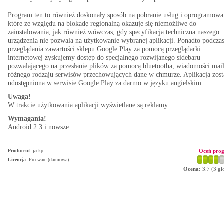
Program ten to również doskonały sposób na pobranie usług i oprogramowa
które ze względu na blokadę regionalną okazuje się niemożliwe do
zainstalowania, jak również wówczas, gdy specyfikacja techniczna naszego
urządzenia nie pozwala na użytkowanie wybranej aplikacji. Ponadto podcza
przeglądania zawartości sklepu Google Play za pomocą przeglądarki
internetowej zyskujemy dostęp do specjalnego rozwijanego sidebaru
pozwalającego na przesłanie plików za pomocą bluetootha, wiadomości mail
różnego rodzaju serwisów przechowujących dane w chmurze. Aplikacja zost
udostępniona w serwisie Google Play za darmo w języku angielskim.
Uwaga!
W trakcie użytkowania aplikacji wyświetlane są reklamy.
Wymagania!
Android 2.3 i nowsze.
Producent
:
jackpf
Oceń pro
Licencja
: Freeware (darmowa)
Ocena:
3.7
(
3
gł