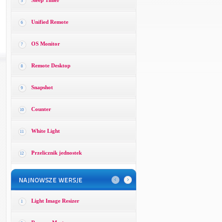
Sleep Timer
5
Unified Remote
6
OS Monitor
7
Remote Desktop
8
Snapshot
9
Counter
10
White Light
11
Przelicznik jednostek
12
Light Image Resizer
1