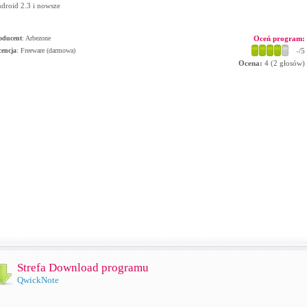
droid 2.3 i nowsze
oducent
:
Arbezone
Oceń program:
cencja
: Freeware (darmowa)
-
/5
Ocena:
4
(
2
głosów)
Strefa Download programu
QwickNote