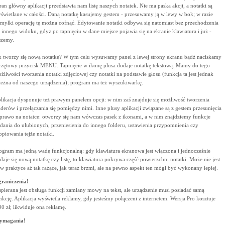
ran główny aplikacji przedstawia nam listę naszych notatek. Nie ma paska akcji, a notatki są
świetlane w całości. Daną notatkę kasujemy gestem - przesuwamy ją w lewy w bok; w razie
myłki operację tę można cofnąć. Edytowanie notatki odbywa się natomiast bez przechodzenia
 innego widoku, gdyż po tapnięciu w dane miejsce pojawia się na ekranie klawiatura i już -
szemy.
k tworzy się nową notatkę? W tym celu wysuwamy panel z lewej strony ekranu bądź naciskamy
rzętowy przycisk MENU. Tapnięcie w ikonę plusa dodaje notatkę tekstową. Mamy do tego
żliwości tworzenia notatki zdjęciowej czy notatki na podstawie głosu (funkcja ta jest jednak
leżna od naszego urządzenia); program ma też wyszukiwarkę.
likacja dysponuje też prawym panelem opcji: w nim zaś znajduje się możliwość tworzenia
lderów i przełączania się pomiędzy nimi. Inne plusy aplikacji związane są z gestem przesunięcia
prawo na notatce: otworzy się nam wówczas pasek z ikonami, a w nim znajdziemy funkcje
dania do ulubionych, przeniesienia do innego folderu, ustawienia przypomnienia czy
opiowania tejże notatki.
ogram ma jedną wadę funkcjonalną: gdy klawiatura ekranowa jest włączona i jednocześnie
daje się nową notatkę czy listę, to klawiatura pokrywa część powierzchni notatki. Może nie jest
 w praktyce aż tak rażące, jak teraz brzmi, ale na pewno aspekt ten mógł być wykonany lepiej.
raniczenia!
pierana jest obsługa funkcji zamiany mowy na tekst, ale urządzenie musi posiadać samą
nkcję. Aplikacja wyświetla reklamy, gdy jesteśmy połączeni z internetem. Wersja Pro kosztuje
90 zł; likwiduje ona reklamę.
ymagania!