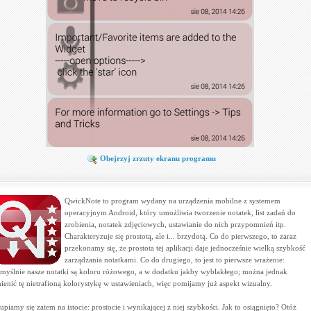
Obejrzyj zrzuty ekranu programu
QwickNote to program wydany na urządzenia mobilne z systemem
operacyjnym Android, który umożliwia tworzenie notatek, list zadań do
zrobienia, notatek zdjęciowych, ustawianie do nich przypomnień itp.
Charakteryzuje się prostotą, ale i... brzydotą. Co do pierwszego, to zaraz
przekonamy się, że prostota tej aplikacji daje jednocześnie wielką szybkość
zarządzania notatkami. Co do drugiego, to jest to pierwsze wrażenie:
myślnie nasze notatki są koloru różowego, a w dodatku jakby wyblakłego; można jednak
ienić tę nietrafioną kolorystykę w ustawieniach, więc pomijamy już aspekt wizualny.
upiamy się zatem na istocie: prostocie i wynikającej z niej szybkości. Jak to osiągnięto? Otóż