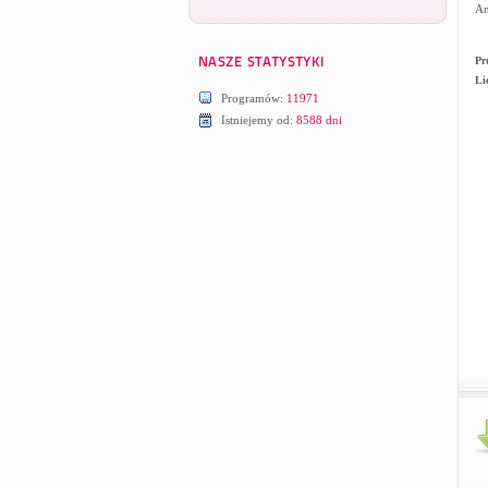
An
Pr
Li
Programów:
11971
Istniejemy od:
8588 dni