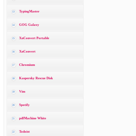
TypingMaster
13
GOG Galaxy
14
XnConvert Portable
15
XnConvert
16
Chromium
17
Kaspersky Rescue Disk
18
Vim
19
Spotify
20
pdfMachine White
21
Todoist
22