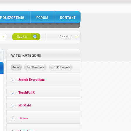
Search Everything
1
TouchPal X
2
SD Maid
3
Days--
4