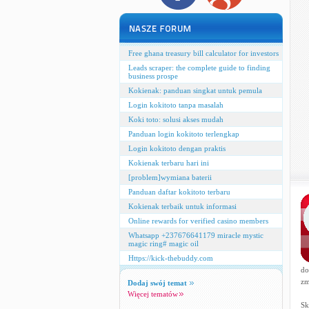
Free ghana treasury bill calculator for investors
Leads scraper: the complete guide to finding
business prospe
Kokienak: panduan singkat untuk pemula
Login kokitoto tanpa masalah
Koki toto: solusi akses mudah
Panduan login kokitoto terlengkap
Login kokitoto dengan praktis
Kokienak terbaru hari ini
[problem]wymiana baterii
Panduan daftar kokitoto terbaru
Kokienak terbaik untuk informasi
Online rewards for verified casino members
Whatsapp +237676641179 miracle mystic
magic ring# magic oil
Https://kick-thebuddy.com
do
zm
Dodaj swój temat
Więcej tematów
Sk