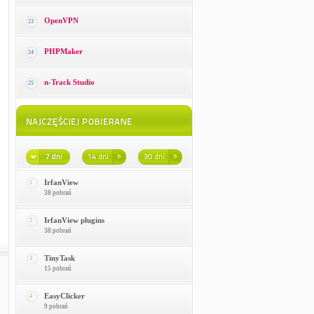
OpenVPN
23
PHPMaker
24
n-Track Studio
25
IrfanView
1
38 pobrań
IrfanView plugins
2
38 pobrań
TinyTask
3
15 pobrań
EasyClicker
4
9 pobrań