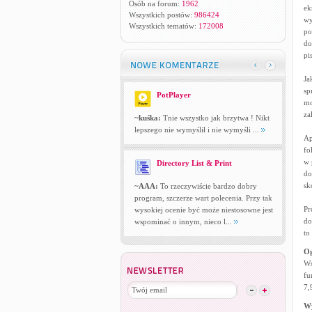
Osób na forum:
1962
ek
Wszystkich postów:
986424
wy
Wszystkich tematów:
172008
po
do
pi
Ja
sp
PotPlayer
mo
za
~kuśka:
Tnie wszystko jak brzytwa ! Nikt
lepszego nie wymyślił i nie wymyśli ...
Ap
fo
w 
Directory List & Print
do
sk
~AAA:
To rzeczywiście bardzo dobry
program, szczerze wart polecenia. Przy tak
Pr
wysokiej ocenie być może niestosowne jest
do
wspominać o innym, nieco l...
to
Og
Ws
fu
7,
W