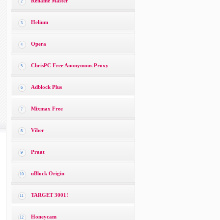
Rename Master
2
Helium
3
Opera
4
ChrisPC Free Anonymous Proxy
5
Adblock Plus
6
Mixmax Free
7
Viber
8
Praat
9
uBlock Origin
10
TARGET 3001!
11
Honeycam
12