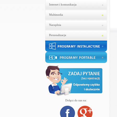
Internet i komunikacja
Multimedia
Narzędzia
Personalizacja
Dołącz do nas na: