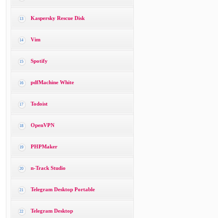
Kaspersky Rescue Disk
13
Vim
14
Spotify
15
pdfMachine White
16
Todoist
17
OpenVPN
18
PHPMaker
19
n-Track Studio
20
Telegram Desktop Portable
21
Telegram Desktop
22