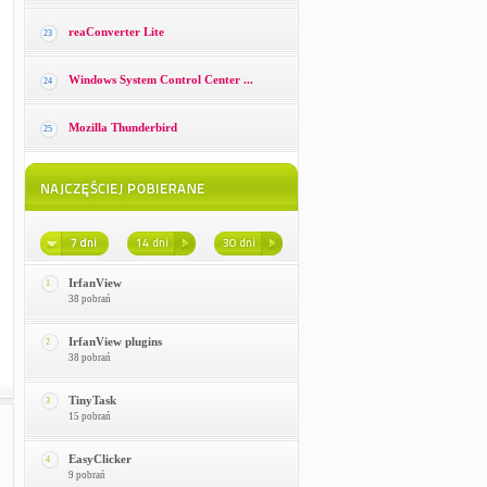
reaConverter Lite
23
Windows System Control Center ...
24
Mozilla Thunderbird
25
IrfanView
1
38 pobrań
IrfanView plugins
2
38 pobrań
TinyTask
3
15 pobrań
EasyClicker
4
9 pobrań