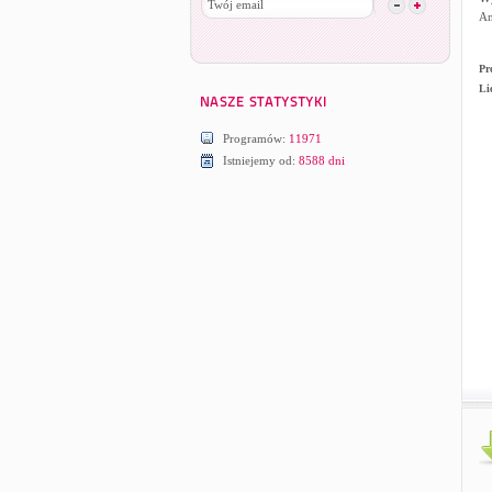
An
Pr
Li
Programów:
11971
Istniejemy od:
8588 dni