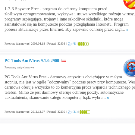
1-2-3 Spyware Free - program do ochrony komputera przed
złośliwym oprogramowaniem, wykrywa i usuwa wszelkiego rodzaju wirusy,
programy szpiegujące, trojany i inne szkodliwe składniki, które mogą
zainstalować się na komputerze podczas przeglądania Internetu. Program
pobiera aktualizacje przez Internet, aby zapewnić ochronę przed zagr...
Freeware (darmowa) | 2009.04.18 | Pobrań: 32436 |
(6)
|
PC Tools AntiVirus 9.1.0.2900
Programy antywirusowe
PC Tools AntiVirus Free - darmowy antywirus obciążający w małym
stopniu, nie jest w ogóle "odczuwalny" podczas pracy przy komputerze. Wer
darmowa oferuje wszystko to co komercyjna prócz wsparcia technicznego p
telefon. Mimo że jest darmowy oferuje ochronę poczty, automatyczne
uaktualnienia, skanowanie całego komputera, bądź wybra...
Freeware (darmowa) | 2012.12.07 | Pobrań: 32230 |
(31)
|