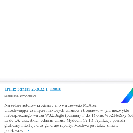
Trellix Stinger 26.8.32.1
Szczepionki antywirusowe
Narzędzie autorów programu antywirusowego McAfee,
umożliwiające usunięcie niektórych wirusów i trojanów, w tym niezwykle
niebezpiecznego wirusa W32.Bagle (odmiany F do T) oraz W32.NetSky (o
aż do Q), wszystkich odmian wirusa Mydoom (A-H). Aplikacja posiada
graficzny interfejs oraz generuje raporty. Możliwa jest także zmiana
podstawow...