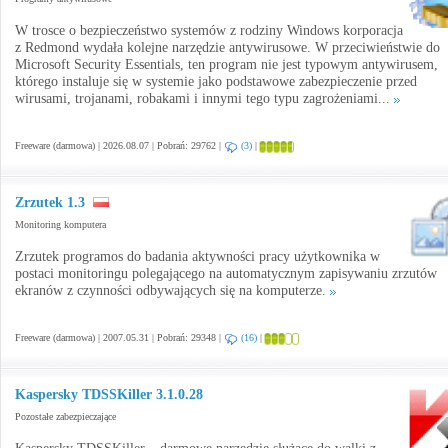
W trosce o bezpieczeństwo systemów z rodziny Windows korporacja
z Redmond wydała kolejne narzędzie antywirusowe. W przeciwieństwie do
Microsoft Security Essentials, ten program nie jest typowym antywirusem,
którego instaluje się w systemie jako podstawowe zabezpieczenie przed
wirusami, trojanami, robakami i innymi tego typu zagrożeniami...
Freeware (darmowa) | 2026.08.07 | Pobrań: 29762 |
(3)
|
Zrzutek 1.3
Monitoring komputera
Zrzutek programos do badania aktywności pracy użytkownika w
postaci monitoringu polegającego na automatycznym zapisywaniu zrzutów
ekranów z czynności odbywających się na komputerze.
Freeware (darmowa) | 2007.05.31 | Pobrań: 29348 |
(16)
|
Kaspersky TDSSKiller 3.1.0.28
Pozostałe zabezpieczające