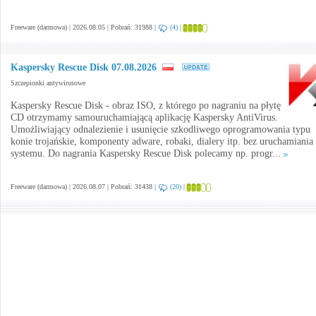
Freeware (darmowa) | 2026.08.05 | Pobrań: 31988 |
(4)
|
Kaspersky Rescue Disk 07.08.2026
Szczepionki antywirusowe
Kaspersky Rescue Disk - obraz ISO, z którego po nagraniu na płytę
CD otrzymamy samouruchamiającą aplikację Kaspersky AntiVirus.
Umożliwiający odnalezienie i usunięcie szkodliwego oprogramowania typu
konie trojańskie, komponenty adware, robaki, dialery itp. bez uruchamiania
systemu. Do nagrania Kaspersky Rescue Disk polecamy np. progr...
Freeware (darmowa) | 2026.08.07 | Pobrań: 31438 |
(20)
|