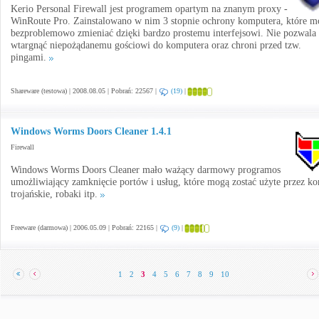
Kerio Personal Firewall jest programem opartym na znanym proxy -
WinRoute Pro. Zainstalowano w nim 3 stopnie ochrony komputera, które m
bezproblemowo zmieniać dzięki bardzo prostemu interfejsowi. Nie pozwala
wtargnąć niepożądanemu gościowi do komputera oraz chroni przed tzw.
pingami.
Shareware (testowa) | 2008.08.05 | Pobrań: 22567 |
(19)
|
Windows Worms Doors Cleaner 1.4.1
Firewall
Windows Worms Doors Cleaner mało ważący darmowy programos
umożliwiający zamknięcie portów i usług, które mogą zostać użyte przez ko
trojańskie, robaki itp.
Freeware (darmowa) | 2006.05.09 | Pobrań: 22165 |
(9)
|
1
2
3
4
5
6
7
8
9
10