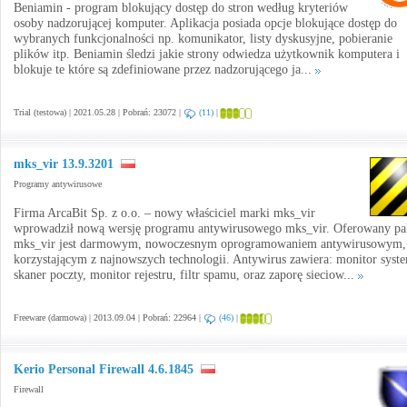
Beniamin - program blokujący dostęp do stron według kryteriów
osoby nadzorującej komputer. Aplikacja posiada opcje blokujące dostęp do
wybranych funkcjonalności np. komunikator, listy dyskusyjne, pobieranie
plików itp. Beniamin śledzi jakie strony odwiedza użytkownik komputera i
blokuje te które są zdefiniowane przez nadzorującego ja...
Trial (testowa) | 2021.05.28 | Pobrań: 23072 |
(11)
|
mks_vir 13.9.3201
Programy antywirusowe
Firma ArcaBit Sp. z o.o. – nowy właściciel marki mks_vir
wprowadził nową wersję programu antywirusowego mks_vir. Oferowany pa
mks_vir jest darmowym, nowoczesnym oprogramowaniem antywirusowym,
korzystającym z najnowszych technologii. Antywirus zawiera: monitor syst
skaner poczty, monitor rejestru, filtr spamu, oraz zaporę sieciow...
Freeware (darmowa) | 2013.09.04 | Pobrań: 22964 |
(46)
|
Kerio Personal Firewall 4.6.1845
Firewall