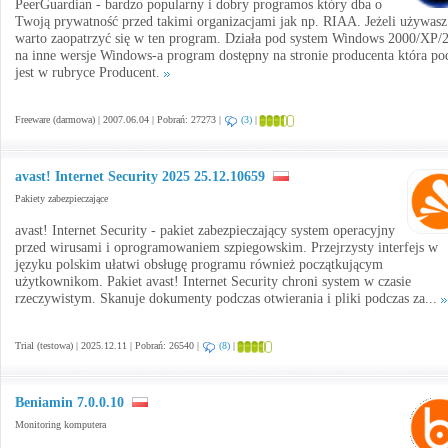
PeerGuardian - bardzo popularny i dobry programos który dba o
Twoją prywatność przed takimi organizacjami jak np. RIAA. Jeżeli używasz
warto zaopatrzyć się w ten program. Działa pod system Windows 2000/XP/
na inne wersje Windows-a program dostępny na stronie producenta która po
jest w rubryce Producent.
Freeware (darmowa) | 2007.06.04 | Pobrań: 27273 |
(3)
|
avast! Internet Security 2025 25.12.10659
Pakiety zabezpieczające
avast! Internet Security - pakiet zabezpieczający system operacyjny
przed wirusami i oprogramowaniem szpiegowskim. Przejrzysty interfejs w
języku polskim ułatwi obsługę programu również początkującym
użytkownikom. Pakiet avast! Internet Security chroni system w czasie
rzeczywistym. Skanuje dokumenty podczas otwierania i pliki podczas za...
Trial (testowa) | 2025.12.11 | Pobrań: 26540 |
(8)
|
Beniamin 7.0.0.10
Monitoring komputera