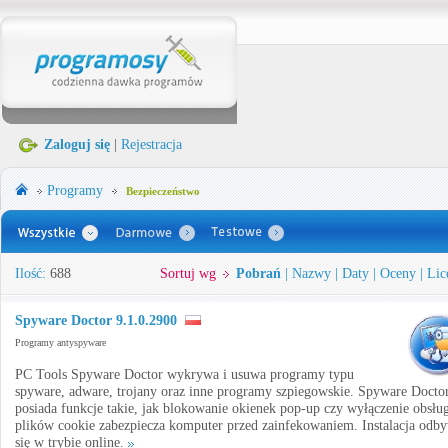
Zaloguj się
|
Rejestracja
Programy
Bezpieczeństwo
Ilość:
688
Sortuj wg
Pobrań
|
Nazwy
|
Daty
|
Oceny
|
Lic
Spyware Doctor 9.1.0.2900
Programy antyspyware
PC Tools Spyware Doctor wykrywa i usuwa programy typu
spyware, adware, trojany oraz inne programy szpiegowskie. Spyware Docto
posiada funkcje takie, jak blokowanie okienek pop-up czy wyłączenie obsłu
plików cookie zabezpiecza komputer przed zainfekowaniem. Instalacja odb
się w trybie online.