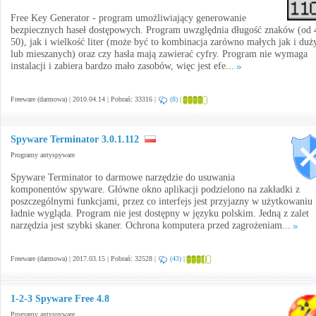
Free Key Generator - program umożliwiający generowanie
bezpiecznych haseł dostępowych. Program uwzględnia długość znaków (od 
50), jak i wielkość liter (może być to kombinacja zarówno małych jak i duż
lub mieszanych) oraz czy hasła mają zawierać cyfry. Program nie wymaga
instalacji i zabiera bardzo mało zasobów, więc jest efe...
Freeware (darmowa) | 2010.04.14 | Pobrań: 33316 |
(8)
|
Spyware Terminator 3.0.1.112
Programy antyspyware
Spyware Terminator to darmowe narzędzie do usuwania
komponentów spyware. Główne okno aplikacji podzielono na zakładki z
poszczególnymi funkcjami, przez co interfejs jest przyjazny w użytkowaniu 
ładnie wygląda. Program nie jest dostępny w języku polskim. Jedną z zalet
narzędzia jest szybki skaner. Ochrona komputera przed zagrożeniam...
Freeware (darmowa) | 2017.03.15 | Pobrań: 32528 |
(43)
|
1-2-3 Spyware Free 4.8
Programy antyspyware