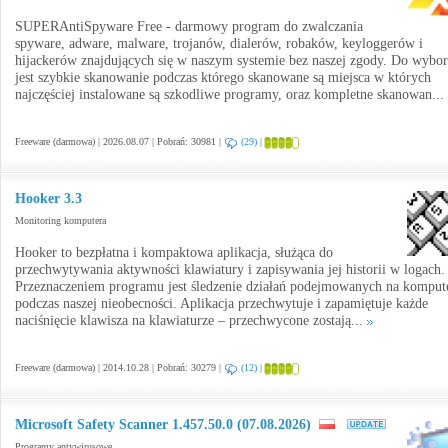
SUPERAntiSpyware Free - darmowy program do zwalczania
spyware, adware, malware, trojanów, dialerów, robaków, keyloggerów i
hijackerów znajdujących się w naszym systemie bez naszej zgody. Do wybo
jest szybkie skanowanie podczas którego skanowane są miejsca w których
najczęściej instalowane są szkodliwe programy, oraz kompletne skanowan...
Freeware (darmowa) | 2026.08.07 | Pobrań: 30981 |
(29)
|
Hooker 3.3
Monitoring komputera
Hooker to bezpłatna i kompaktowa aplikacja, służąca do
przechwytywania aktywności klawiatury i zapisywania jej historii w logach.
Przeznaczeniem programu jest śledzenie działań podejmowanych na komput
podczas naszej nieobecności. Aplikacja przechwytuje i zapamiętuje każde
naciśnięcie klawisza na klawiaturze – przechwycone zostają...
Freeware (darmowa) | 2014.10.28 | Pobrań: 30279 |
(12)
|
Microsoft Safety Scanner 1.457.50.0 (07.08.2026)
Programy antywirusowe