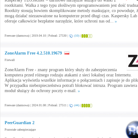
Kaspersky TDSSKiller – darmowe narzędzie służące do walki z
rootkitami. Walka z tego typu złośliwym oprogramowaniem jest dość trudna
Rootkity stosują bowiem skomplikowane metody maskujące, co powoduje, 
mogą działać niezauważone na komputerze przed długi czas. Kaspersky Lab
oferuje całkowicie bezpłatne narzędzie, które uchroni nas od...
Freeware (darmowa) | 2019.04.10 | Pobrań: 27530 |
(10)
|
ZoneAlarm Free 4.2.510.19679
Firewall
ZoneAlarm Free - znany program który służy do zabezpieczenia
komputera przed różnego rodzaju atakami z sieci lokalnej oraz Internetu.
Aplikacja wyświetla wszelkie informacje o połączeniach i zapisuje je do plik
W przypadku niebezpieczeństwa potrafi blokować intruza. Program zawiera
moduł służący do ochrony poczty e-mail.
Freeware (darmowa) | 2024.01.08 | Pobrań: 27511 |
(44)
|
PeerGuardian 2
Pozostałe zabezpieczające