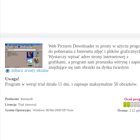
Web Pictures Downloader to prosty w użyciu prog
do pobierania z Internetu zdjęć i plików graficznyc
Wystarczy wpisać adres strony internetowej z
grafikami, a program sam przeszuka witrynę i zapi
znajdujące się tam obrazki na dysku twardym.
zobacz zrzuty ekranu
Uwaga!
Program w wersji trial działa 15 dni, i zapisuje maksymalnie 50 obrazków.
Producent
:
Keronsoft
Oceń pro
Licencja
: Trial (testowa)
System Operacyjny
:
Windows 98/Me/2000/XP/Vista
Ocena:
2
(
2
gł