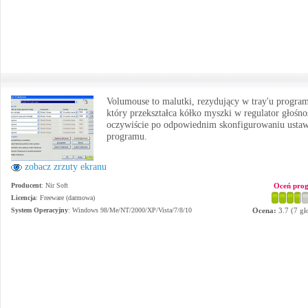
Volumouse to malutki, rezydujący w tray'u progra
który przekształca kółko myszki w regulator głośno
oczywiście po odpowiednim skonfigurowaniu usta
programu.
zobacz zrzuty ekranu
Producent
:
Nir Soft
Oceń pro
Licencja
: Freeware (darmowa)
System Operacyjny
:
Windows 98/Me/NT/2000/XP/Vista/7/8/10
Ocena:
3.7
(
7
gł