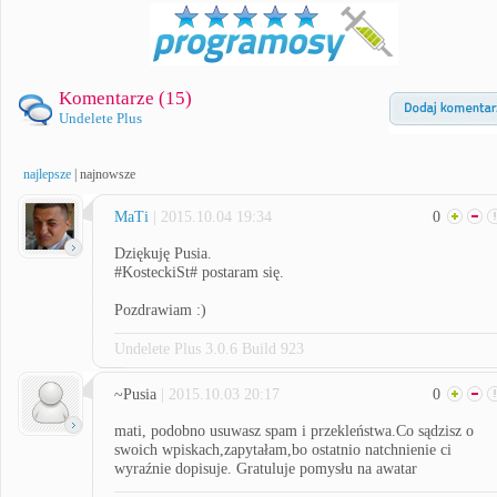
Komentarze (
15
)
Undelete Plus
najlepsze
|
najnowsze
MaTi
| 2015.10.04 19:34
0
Dziękuję Pusia.
#KosteckiSt# postaram się.
Pozdrawiam :)
Undelete Plus 3.0.6 Build 923
~Pusia
| 2015.10.03 20:17
0
mati, podobno usuwasz spam i przekleństwa.Co sądzisz o
swoich wpiskach,zapytałam,bo ostatnio natchnienie ci
wyraźnie dopisuje. Gratuluje pomysłu na awatar