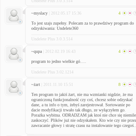
Undelete Plus 3.0.3.514
~myslacy
| 2012.05.17 15:36
4
To jest szajs zupełny. Polecam za to prawdziwy program do
odzyskiwania: Undelete360
Undelete Plus 3.0.3.514
~qupa
| 2012.02.19 16:43
4
program to jedno wielkie gó.....
Undelete Plus 3.02.1214
~żart
| 2011.11.10 15:51
8
Ten program to jakiś żart, nie ma wzmianki nigdzie, że ma
ograniczoną funkcjonalność czy coś, chcesz sobie odzyskać
dane, a tu info o tym, żebyś zarejestrował. Sortowanie po
dacie modyfikacji trwało tak długo, ze wyłączyłem go.
Porażka wybitna. ODRADZAM jak ktoś nie chce się niemile
zaskoczyć. Plików już nie odzyskałem. Kto wie czy nie prze
zawracanie głowy i stratę czasu na instalowanie tego czegoś..