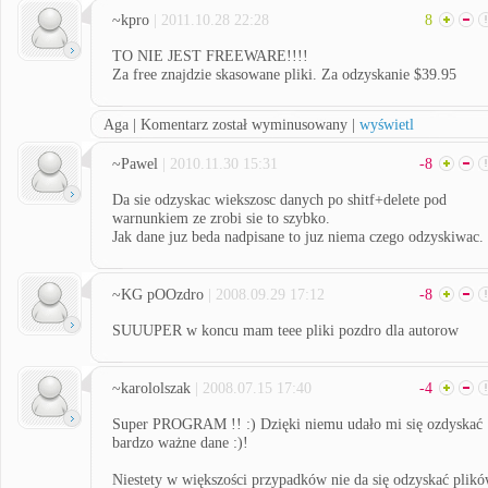
~kpro
| 2011.10.28 22:28
8
TO NIE JEST FREEWARE!!!!
Za free znajdzie skasowane pliki. Za odzyskanie $39.95
Aga | Komentarz został wyminusowany |
wyświetl
~Pawel
| 2010.11.30 15:31
-8
Da sie odzyskac wiekszosc danych po shitf+delete pod
warnunkiem ze zrobi sie to szybko.
Jak dane juz beda nadpisane to juz niema czego odzyskiwac.
~KG pOOzdro
| 2008.09.29 17:12
-8
SUUUPER w koncu mam teee pliki pozdro dla autorow
~karololszak
| 2008.07.15 17:40
-4
Super PROGRAM !! :) Dzięki niemu udało mi się ozdyskać
bardzo ważne dane :)!
Niestety w większości przypadków nie da się odzyskać plik