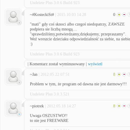
Undelete Plus 3.0.6 Build 923
~#KosteckiSt#
| 2015.10.03 14:28
0
"mati" gdy coś sknoci albo czegoś niedopatrzy, ZAWSZE
podpiera sie liczbą mnogą....
"sprawdziliśmy,potwierdzamy,dziękujemy, przepraszamy".
Weź wreszcie dzieciaku odpowiedzialność za siebie, na siebi
:)
Undelete Plus 3.0.6 Build 923
| Komentarz został wyminusowany |
wyświetl
~Jan
| 2012.05.22 07:51
8
Problem w tym, że program od dawna nie jest darmowy!!!
Undelete Plus 3.0.3.521
~piotrek
| 2012.05.18 14:27
8
Uwaga OSZUSTWO!!
to nie jest FREEWARE