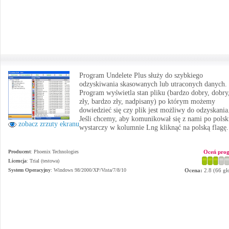
Program Undelete Plus służy do szybkiego
odzyskiwania skasowanych lub utraconych danych.
Program wyświetla stan pliku (bardzo dobry, dobry
zły, bardzo zły, nadpisany) po którym możemy
dowiedzieć się czy plik jest możliwy do odzyskania
Jeśli chcemy, aby komunikował się z nami po pols
zobacz zrzuty ekranu
wystarczy w kolumnie Lng kliknąć na polską flagę.
Producent
:
Phoenix Technologies
Oceń pro
Licencja
: Trial (testowa)
System Operacyjny
:
Windows 98/2000/XP/Vista/7/8/10
Ocena:
2.8
(
66
gł