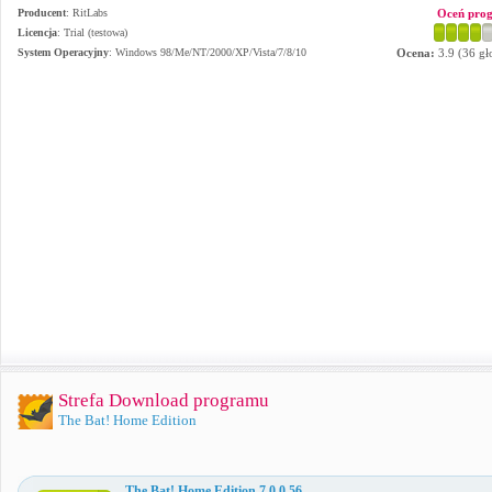
Producent
:
RitLabs
Oceń pro
Licencja
: Trial (testowa)
System Operacyjny
:
Windows 98/Me/NT/2000/XP/Vista/7/8/10
Ocena:
3.9
(
36
gł
Strefa Download programu
The Bat! Home Edition
The Bat! Home Edition 7.0.0.56