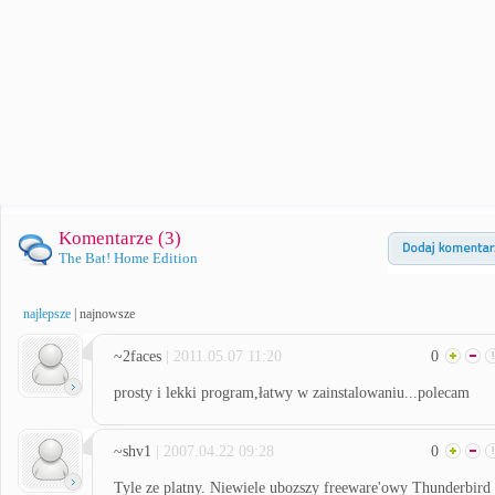
Komentarze (
3
)
The Bat! Home Edition
najlepsze
|
najnowsze
~2faces
| 2011.05.07 11:20
0
prosty i lekki program,łatwy w zainstalowaniu...polecam
~shv1
| 2007.04.22 09:28
0
Tyle ze platny. Niewiele ubozszy freeware'owy Thunderbird