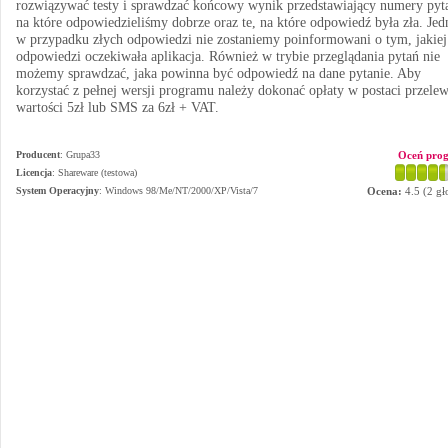
rozwiązywać testy i sprawdzać końcowy wynik przedstawiający numery pyt
na które odpowiedzieliśmy dobrze oraz te, na które odpowiedź była zła. Jed
w przypadku złych odpowiedzi nie zostaniemy poinformowani o tym, jakiej
odpowiedzi oczekiwała aplikacja. Również w trybie przeglądania pytań nie
możemy sprawdzać, jaka powinna być odpowiedź na dane pytanie. Aby
korzystać z pełnej wersji programu należy dokonać opłaty w postaci przele
wartości 5zł lub SMS za 6zł + VAT.
Producent
:
Grupa33
Oceń pro
Licencja
: Shareware (testowa)
System Operacyjny
:
Windows 98/Me/NT/2000/XP/Vista/7
Ocena:
4.5
(
2
gł