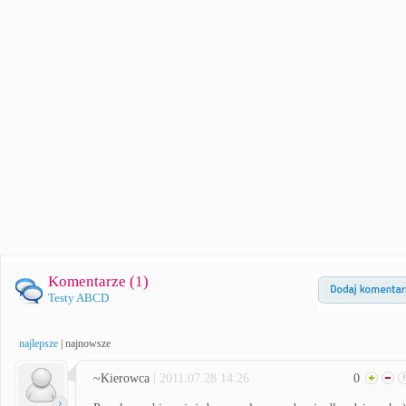
Komentarze (
1
)
Testy ABCD
najlepsze
|
najnowsze
~Kierowca
| 2011.07.28 14:26
0