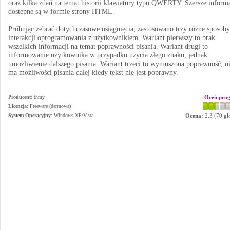
oraz kilka zdań na temat historii klawiatury typu QWERTY. Szersze inform
dostępne są w formie strony HTML.
Próbując zebrać dotychczasowe osiągnięcia, zastosowano trzy różne sposoby
interakcji oprogramowania z użytkownikiem. Wariant pierwszy to brak
wszelkich informacji na temat poprawności pisania. Wariant drugi to
informowanie użytkownika w przypadku użycia złego znaku, jednak
umożliwienie dalszego pisania. Wariant trzeci to wymuszona poprawność, n
ma możliwości pisania dalej kiedy tekst nie jest poprawny.
Producent
:
thmy
Oceń pro
Licencja
: Freeware (darmowa)
System Operacyjny
:
Windows XP/Vista
Ocena:
2.3
(
70
gł