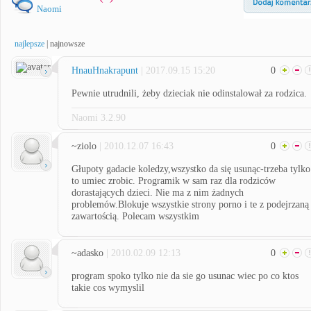
Naomi
najlepsze
|
najnowsze
HnauHnakrapunt
| 2017.09.15 15:20
0
Pewnie utrudnili, żeby dzieciak nie odinstalował za rodzica.
Naomi 3.2.90
~ziolo
| 2010.12.07 16:43
0
Głupoty gadacie koledzy,wszystko da się usunąc-trzeba tylko
to umiec zrobic. Programik w sam raz dla rodziców
dorastających dzieci. Nie ma z nim żadnych
problemów.Blokuje wszystkie strony porno i te z podejrzaną
zawartością. Polecam wszystkim
~adasko
| 2010.02.09 12:13
0
program spoko tylko nie da sie go usunac wiec po co ktos
takie cos wymyslil