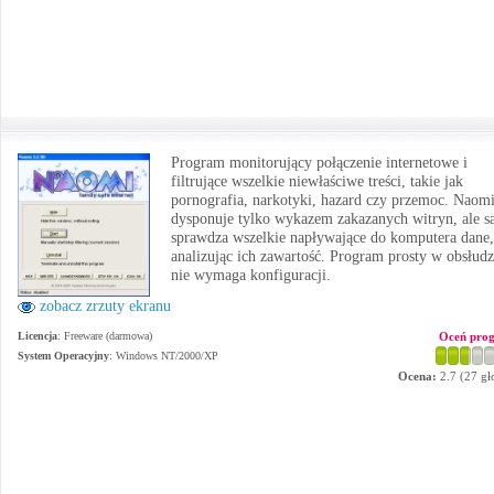
Program monitorujący połączenie internetowe i
filtrujące wszelkie niewłaściwe treści, takie jak
pornografia, narkotyki, hazard czy przemoc. Naomi
dysponuje tylko wykazem zakazanych witryn, ale 
sprawdza wszelkie napływające do komputera dane,
analizując ich zawartość. Program prosty w obsłudz
nie wymaga konfiguracji.
zobacz zrzuty ekranu
Licencja
: Freeware (darmowa)
Oceń pro
System Operacyjny
:
Windows NT/2000/XP
Ocena:
2.7
(
27
gł