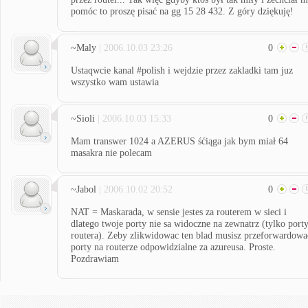
pomóc to proszę pisać na gg 15 28 432. Z góry dziękuję!
~Maly
| 2006.10.03 23:26
0
Ustaqwcie kanal #polish i wejdzie przez zakladki tam juz
wszystko wam ustawia
~Sioli
| 2006.10.03 15:33
0
Mam transwer 1024 a AZERUS śćiąga jak bym miał 64
masakra nie polecam
~Jabol
| 2006.10.02 20:52
0
NAT = Maskarada, w sensie jestes za routerem w sieci i
dlatego twoje porty nie sa widoczne na zewnatrz (tylko port
routera). Zeby zlikwidowac ten blad musisz przeforwardowa
porty na routerze odpowidzialne za azureusa. Proste.
Pozdrawiam