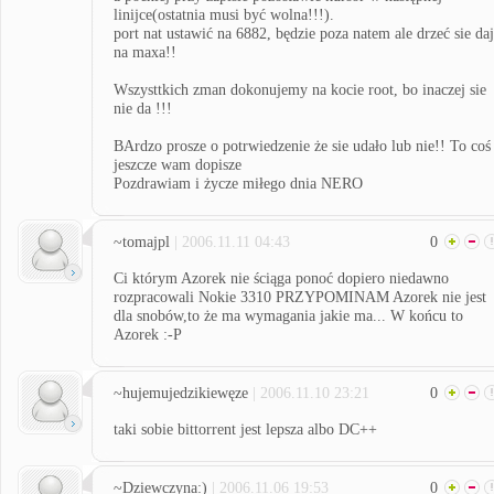
linijce(ostatnia musi być wolna!!!).
port nat ustawić na 6882, będzie poza natem ale drzeć sie da
na maxa!!
Wszysttkich zman dokonujemy na kocie root, bo inaczej sie
nie da !!!
BArdzo prosze o potrwiedzenie że sie udało lub nie!! To coś
jeszcze wam dopisze
Pozdrawiam i życze miłego dnia NERO
~tomajpl
| 2006.11.11 04:43
0
Ci którym Azorek nie ściąga ponoć dopiero niedawno
rozpracowali Nokie 3310 PRZYPOMINAM Azorek nie jest
dla snobów,to że ma wymagania jakie ma... W końcu to
Azorek :-P
~hujemujedzikiewęze
| 2006.11.10 23:21
0
taki sobie bittorrent jest lepsza albo DC++
~Dziewczyna:)
| 2006.11.06 19:53
0