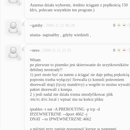
Azureus działa wybornie, średnio ściągam z prędkością 150
kb/s, polecam wszystkim ten program:)
~gatsby
| 2006.11.12 00:28
0
niunia- napisaliby , gdyby wiedzieli ,
~nero
| 2006.11.11 23:35
0
Witam
po pierwsze to pisemko jest skierowanie do urzytkownikiów
debilnej neostrady!!
1) port może być za natem a ściągać sie daje pełną prękością
poprostu trzeba wyłączyć firewalla (z konsoli poleceniem
shorewall stop) (tyczy mandrivy) a wogóle to można wywali
pakiet shorewall z kompa.
2 ) jesli nadal nie działa trzena zmodyfikowac plik
/etc/rc.d/rc.local i wpisać mu na końcu pliku:
iptables -t nat -A PREROUTING -p tcp -d
IPZEWNETRZNE --dport 4662 -j
DNAT --to IPWEWNETRZNE:4662
a póćniej przy zapisie pozostawić kursor w następnej