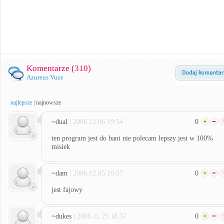
Komentarze (
310
)
Azureus Vuze
najlepsze
|
najnowsze
~dual
| 2006.12.06 19:54
0
ten program jest do bani nie polecam lepszy jest w 100%
misiek
~dam
| 2006.12.05 10:57
0
jest fajowy
~dukes
| 2006.11.25 18:37
0