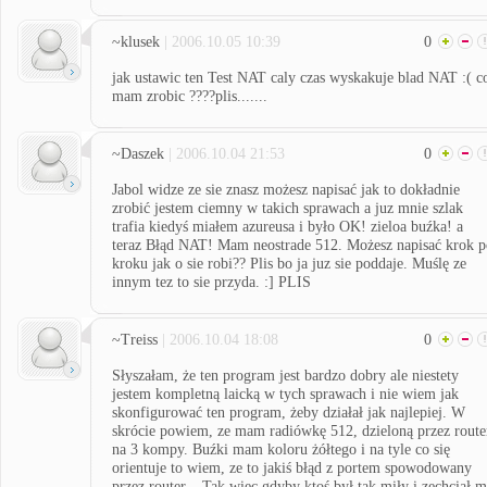
~klusek
| 2006.10.05 10:39
0
jak ustawic ten Test NAT caly czas wyskakuje blad NAT :( c
mam zrobic ????plis.......
~Daszek
| 2006.10.04 21:53
0
Jabol widze ze sie znasz możesz napisać jak to dokładnie
zrobić jestem ciemny w takich sprawach a juz mnie szlak
trafia kiedyś miałem azureusa i było OK! zieloa buźka! a
teraz Błąd NAT! Mam neostrade 512. Możesz napisać krok p
kroku jak o sie robi?? Plis bo ja juz sie poddaje. Muślę ze
innym tez to sie przyda. :] PLIS
~Treiss
| 2006.10.04 18:08
0
Słyszałam, że ten program jest bardzo dobry ale niestety
jestem kompletną laicką w tych sprawach i nie wiem jak
skonfigurować ten program, żeby działał jak najlepiej. W
skrócie powiem, ze mam radiówkę 512, dzieloną przez route
na 3 kompy. Buźki mam koloru żółtego i na tyle co się
orientuje to wiem, ze to jakiś błąd z portem spowodowany
przez router... Tak więc gdyby ktoś był tak miły i zechciał m