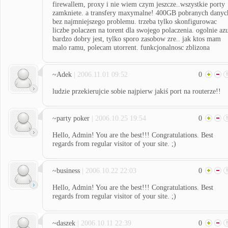
firewallem, proxy i nie wiem czym jeszcze..wszystkie porty
zamkniete. a transfery maxymalne! 400GB pobranych danyc
bez najmniejszego problemu. trzeba tylko skonfigurowac
liczbe polaczen na torent dla swojego polaczenia. ogolnie az
bardzo dobry jest, tylko sporo zasobow zre.. jak ktos mam
malo ramu, polecam utorrent. funkcjonalnosc zblizona
~Adek
| 2006.11.01 09:52
0
ludzie przekierujcie sobie najpierw jakiś port na routerze!!
~party poker
| 2006.10.25 19:54
0
Hello, Admin! You are the best!!! Congratulations. Best
regards from regular visitor of your site. ;)
~business
| 2006.10.22 22:03
0
Hello, Admin! You are the best!!! Congratulations. Best
regards from regular visitor of your site. ;)
~daszek
| 2006.10.11 22:39
0