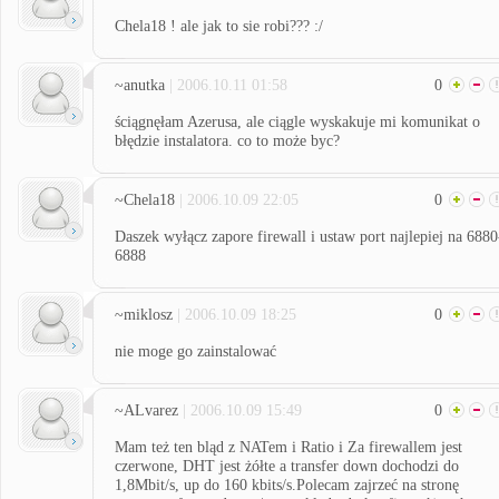
Chela18 ! ale jak to sie robi??? :/
~anutka
| 2006.10.11 01:58
0
ściągnęłam Azerusa, ale ciągle wyskakuje mi komunikat o
błędzie instalatora. co to może byc?
~Chela18
| 2006.10.09 22:05
0
Daszek wyłącz zapore firewall i ustaw port najlepiej na 6880
6888
~miklosz
| 2006.10.09 18:25
0
nie moge go zainstalować
~ALvarez
| 2006.10.09 15:49
0
Mam też ten bląd z NATem i Ratio i Za firewallem jest
czerwone, DHT jest żółte a transfer down dochodzi do
1,8Mbit/s, up do 160 kbits/s.Polecam zajrzeć na stronę