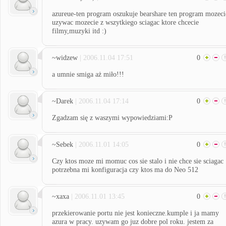
azureue-ten program oszukuje bearshare ten program mozeci
uzywac mozecie z wszytkiego sciagac ktore chcecie
filmy,muzyki itd :)
~widzew
| 2006.11.04 17:51
0
a umnie smiga aż miło!!!
~Darek
| 2006.11.04 17:14
0
Zgadzam się z waszymi wypowiedziami:P
~Sebek
| 2006.11.01 14:05
0
Czy ktos moze mi momuc cos sie stalo i nie chce sie sciagac
potrzebna mi konfiguracja czy ktos ma do Neo 512
~xaxa
| 2006.11.01 13:45
0
przekierowanie portu nie jest konieczne.kumple i ja mamy
azura w pracy. uzywam go juz dobre pol roku. jestem za