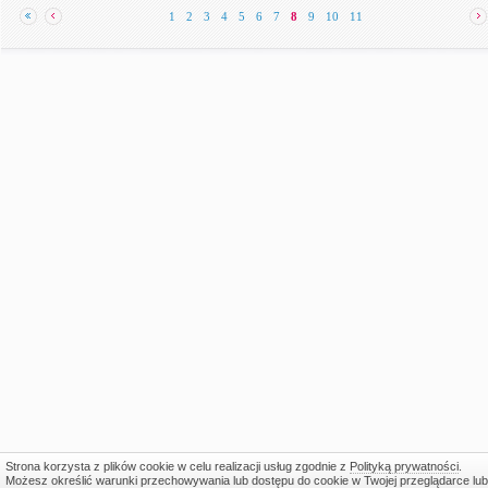
1
2
3
4
5
6
7
8
9
10
11
Strona korzysta z plików cookie w celu realizacji usług zgodnie z
Polityką prywatności
.
Możesz określić warunki przechowywania lub dostępu do cookie w Twojej przeglądarce lub