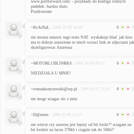
www.portforward.com/ - przykłady do konfigu różnych
pudełek- bardzo dużo.
Pozdrawiam
~KrAsNaL
| 2006.10.08 10:40
0
nie mozna ustawic tego testu NAT. wyskakuje blad. jak ktos
ma to dobrze ustawione to niech wrzuci link ze zdjeciami ja
skonfigurowac Azureusa
~MOTORLUBLINRKS
| 2006.10.08 09:51
0
NIEDZIAŁA U MNIE!
~romankostrzewski@wp.pl
| 2006.10.07 21:02
0
nie moge sciagac nic z netu
~D@mien
| 2006.10.06 14:53
0
nie wiecie czy azureus jest lepszy od bit lorda?? sciagam na
bit lordzie na laczu 378kb i ciagnie tak do 50kb!!