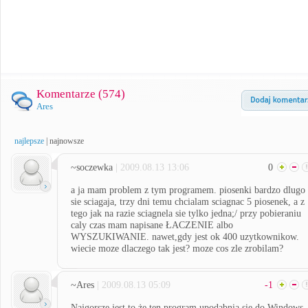
Komentarze (
574
)
Ares
najlepsze
|
najnowsze
~soczewka
| 2009.08.13 13:06
0
a ja mam problem z tym programem. piosenki bardzo dlugo
sie sciagaja, trzy dni temu chcialam sciagnac 5 piosenek, a z
tego jak na razie sciagnela sie tylko jedna;/ przy pobieraniu
caly czas mam napisane ŁACZENIE albo
WYSZUKIWANIE. nawet,gdy jest ok 400 uzytkownikow.
wiecie moze dlaczego tak jest? moze cos zle zrobilam?
~Ares
| 2009.08.13 05:09
-1
Najgorsze jest to że ten program upodabnia się do Windows