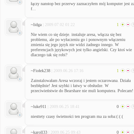
łączy nanstop bez przerwy zaznaczyłem mój komputer jest z
f...
~lidga
| 2009.07.02 01:22
1
Nie wiem co się dzieje. instaluje aresa, włącza się bez
problemu, ale po wyłaczeniu go i ponownym włączeniu
zmienia się jego język nie widzi żadnego innego. W
preferencjach językowych jest tylko angielski. Czy ktoś wie
dlaczego tak się robi?
~Fiołek238
| 2009.06.26 17:16
1
Zainstalowałam Aresa wczoraj i jestem oczarowana. Działa
bezbłędnie! Jest szybki i łatwy w obsłudze. W
przeciwieństwie do Bearshare nie muli komputera. Polecam!
~luke911
| 2009.06.25 18:41
0
niesttety czasy świetności ten program ma za soba:(:(:(
~karoll33
| 2009.06.25 09:43
0