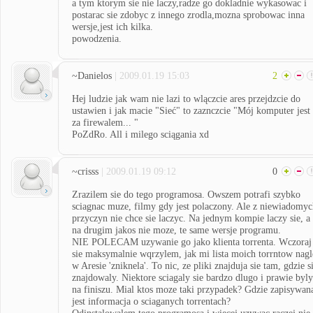
a tym ktorym sie nie laczy,radze go dokladnie wykasowac i
postarac sie zdobyc z innego zrodla,mozna sprobowac inna
wersje,jest ich kilka.
powodzenia.
~Danielos
| 2009.01.19 15:03
2
Hej ludzie jak wam nie lazi to wlączcie ares przejdzcie do
ustawien i jak macie "Sieć" to zaznczcie "Mój komputer jest
za firewalem... "
PoZdRo. All i milego sciągania xd
~crisss
| 2009.01.19 09:12
0
Zrazilem sie do tego programosa. Owszem potrafi szybko
sciagnac muze, filmy gdy jest polaczony. Ale z niewiadomy
przyczyn nie chce sie laczyc. Na jednym kompie laczy sie, a
na drugim jakos nie moze, te same wersje programu.
NIE POLECAM uzywanie go jako klienta torrenta. Wczoraj
sie maksymalnie wqrzylem, jak mi lista moich torrntow nagl
w Aresie 'zniknela'. To nic, ze pliki znajduja sie tam, gdzie s
znajdowaly. Niektore sciagaly sie bardzo dlugo i prawie byly
na finiszu. Mial ktos moze taki przypadek? Gdzie zapisywan
jest informacja o sciaganych torrentach?