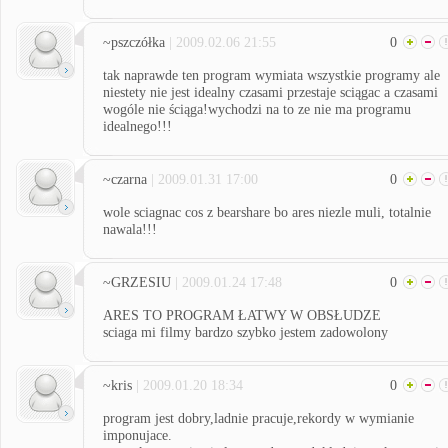
~pszczółka
| 2009.02.06 21:55
0
tak naprawde ten program wymiata wszystkie programy ale
niestety nie jest idealny czasami przestaje sciągac a czasami
wogóle nie ściąga!wychodzi na to ze nie ma programu
idealnego!!!
~czarna
| 2009.01.31 17:00
0
wole sciagnac cos z bearshare bo ares niezle muli, totalnie
nawala!!!
~GRZESIU
| 2009.01.24 17:48
0
ARES TO PROGRAM ŁATWY W OBSŁUDZE
sciaga mi filmy bardzo szybko jestem zadowolony
~kris
| 2009.01.20 18:34
0
program jest dobry,ladnie pracuje,rekordy w wymianie
imponujace.