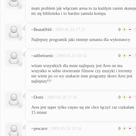
mam problem jak włączam aresa to za każdym razem skanuj
mi się biblioteka i to bardzo zamula kompa
~Beata6944
| 2009.06.24 17:31
0
Najlepszy programik jaki istnieje uznania dla wykonawcy
~adibetisemi
| 2009.05.23 10:42
0
witam wszystkich dla mnie najlepszy jest Ares on ma
wszystko w sobie otwieranie filmow czy muzyki i torrenty
nie wiem po co wy szukacie inne programy skoro Ares jest
najlepszy!!!
~Domi
| 2009.04.28 17:56
0
Ares jest super tylko często się nie chce łączyć raz czekałam
15 minut
~pescator
| 2009.03.31 20:16
0