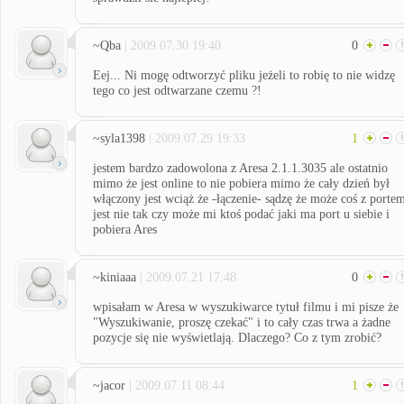
~Qba
| 2009.07.30 19:40
0
Eej... Ni mogę odtworzyć pliku jeżeli to robię to nie widzę
tego co jest odtwarzane czemu ?!
~syla1398
| 2009.07.29 19:33
1
jestem bardzo zadowolona z Aresa 2.1.1.3035 ale ostatnio
mimo że jest online to nie pobiera mimo że cały dzień był
włączony jest wciąż że -łączenie- sądzę że może coś z porte
jest nie tak czy może mi ktoś podać jaki ma port u siebie i
pobiera Ares
~kiniaaa
| 2009.07.21 17:48
0
wpisałam w Aresa w wyszukiwarce tytuł filmu i mi pisze że
"Wyszukiwanie, proszę czekać" i to cały czas trwa a żadne
pozycje się nie wyświetlają. Dlaczego? Co z tym zrobić?
~jacor
| 2009.07.11 08:44
1