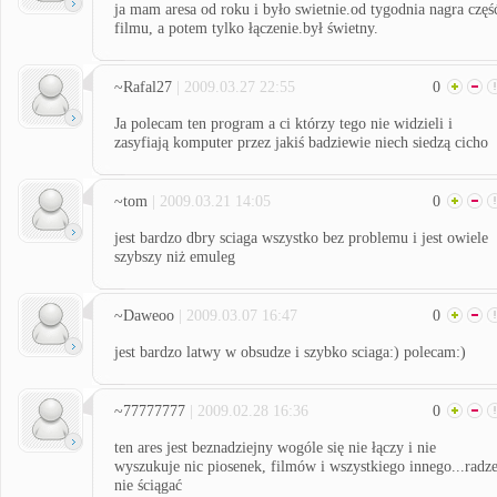
ja mam aresa od roku i było swietnie.od tygodnia nagra częś
filmu, a potem tylko łączenie.był świetny.
~Rafal27
| 2009.03.27 22:55
0
Ja polecam ten program a ci którzy tego nie widzieli i
zasyfiają komputer przez jakiś badziewie niech siedzą cicho
~tom
| 2009.03.21 14:05
0
jest bardzo dbry sciaga wszystko bez problemu i jest owiele
szybszy niż emuleg
~Daweoo
| 2009.03.07 16:47
0
jest bardzo latwy w obsudze i szybko sciaga:) polecam:)
~77777777
| 2009.02.28 16:36
0
ten ares jest beznadziejny wogóle się nie łączy i nie
wyszukuje nic piosenek, filmów i wszystkiego innego...radz
nie ściągać