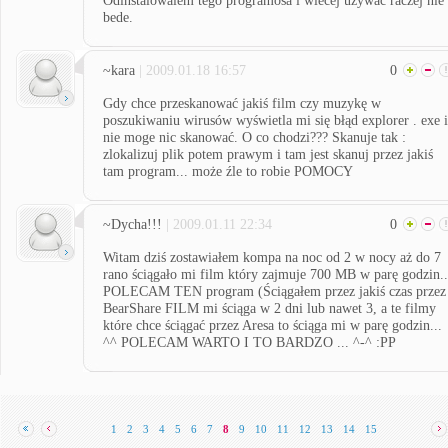
Odinstalowalem tego programosa i wiecej uzywac raczej nie
bede.
~kara
| 2009.01.18 16:57
0
Gdy chce przeskanować jakiś film czy muzykę w
poszukiwaniu wirusów wyświetla mi się błąd explorer . exe i
nie moge nic skanować. O co chodzi??? Skanuje tak :
zlokalizuj plik potem prawym i tam jest skanuj przez jakiś
tam program... może źle to robie POMOCY
~Dycha!!!
| 2009.01.11 22:34
0
Witam dziś zostawiałem kompa na noc od 2 w nocy aż do 7
rano ściągało mi film który zajmuje 700 MB w parę godzin..
POLECAM TEN program (Ściągałem przez jakiś czas przez
BearShare FILM mi ściąga w 2 dni lub nawet 3, a te filmy
które chce ściągać przez Aresa to ściąga mi w parę godzin...
^^ POLECAM WARTO I TO BARDZO ... ^-^ :PP
1
2
3
4
5
6
7
8
9
10
11
12
13
14
15