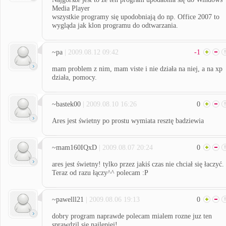
Media Player
wszystkie programy się upodobniają do np. Office 2007 to
wygląda jak klon programu do odtwarzania.
~pa
| 2009.08.12 09:42
-1
mam problem z nim, mam viste i nie działa na niej, a na xp
działa, pomocy.
~bastek00
| 2009.08.10 16:26
0
Ares jest świetny po prostu wymiata resztę badziewia
~mam160IQxD
| 2009.08.07 20:24
0
ares jest świetny! tylko przez jakiś czas nie chciał się łaczyć.
Teraz od razu łączy^^ polecam :P
~pawelll21
| 2009.08.06 19:13
0
dobry program naprawde polecam mialem rozne juz ten
sprawdzil sie najlepiej!