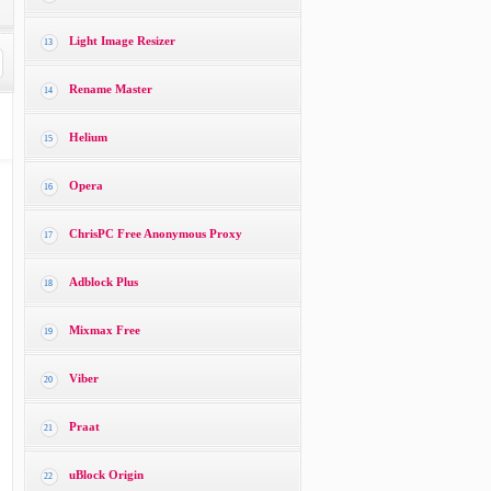
Light Image Resizer
13
Rename Master
14
Helium
15
Opera
16
ChrisPC Free Anonymous Proxy
17
Adblock Plus
18
Mixmax Free
19
Viber
20
Praat
21
uBlock Origin
22