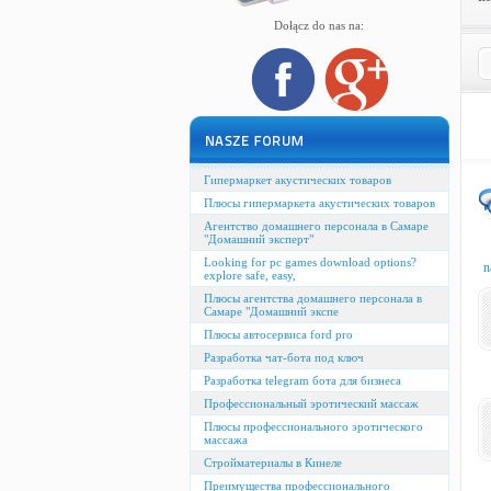
Dołącz do nas na:
Гипермаркет акустических товаров
Плюсы гипермаркета акустических товаров
Агентство домашнего персонала в Самаре
"Домашний эксперт"
Looking for pc games download options?
n
explore safe, easy,
Плюсы агентства домашнего персонала в
Самаре "Домашний экспе
Плюсы автосервиса ford pro
Разработка чат-бота под ключ
Разработка telegram бота для бизнеса
Профессиональный эротический массаж
Плюсы профессионального эротического
массажа
Стройматериалы в Кинеле
Преимущества профессионального