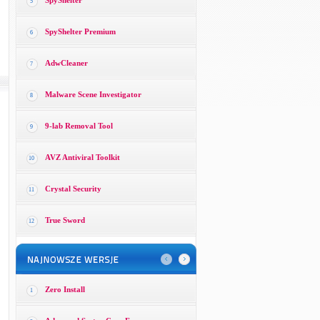
SpyShelter
5
SpyShelter Premium
6
AdwCleaner
7
Malware Scene Investigator
8
9-lab Removal Tool
9
AVZ Antiviral Toolkit
10
Crystal Security
11
True Sword
12
Zero Install
1