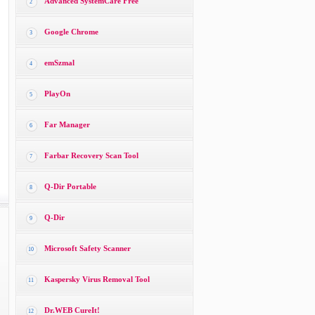
Advanced SystemCare Free
2
Google Chrome
3
emSzmal
4
PlayOn
5
Far Manager
6
Farbar Recovery Scan Tool
7
Q-Dir Portable
8
Q-Dir
9
Microsoft Safety Scanner
10
Kaspersky Virus Removal Tool
11
Dr.WEB CureIt!
12