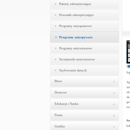
Pakiety zabezpieczające
Pozostałe zabezpieczające
Programy antyspamowe
Programy antyspyware
Programy antywirusowe
Szczepionki antywirusowe
Szyfrowanie danych
bą
Biuro
Ap
in
zb
Domowe
sk
ge
Edukacja i Nauka
na
Firma
Pr
Li
Grafika