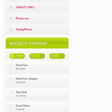
TARGET 3001!
23
Honeycam
24
TypingMaster
25
IrfanView
1
38 pobrań
IrfanView plugins
2
38 pobrań
TinyTask
3
15 pobrań
EasyClicker
4
9 pobrań