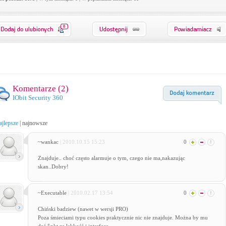
0
Komentarze (
2
)
IObit Security 360
ajlepsze
|
najnowsze
~wankac
| 2010.10.15 15:23
0
Znajduje.. choć często alarmuje o tym, czego nie ma,nakazując
skan..Dobry!
~Executable
| 2010.02.17 13:54
0
Chiński badziew (nawet w wersji PRO)
Poza śmieciami typu cookies praktycznie nic nie znajduje. Można by mu