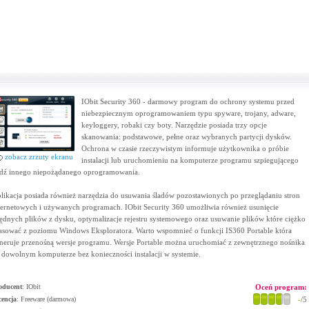
IObit Security 360 - darmowy program do ochrony systemu przed
niebezpiecznym oprogramowaniem typu spyware, trojany, adware,
keyloggery, robaki czy boty. Narzędzie posiada trzy opcje
skanowania: podstawowe, pełne oraz wybranych partycji dysków.
Ochrona w czasie rzeczywistym informuje użytkownika o próbie
zobacz zrzuty ekranu
instalacji lub uruchomieniu na komputerze programu szpiegującego
dź innego niepożądanego oprogramowania.
likacja posiada również narzędzia do usuwania śladów pozostawionych po przeglądaniu stron
ternetowych i używanych programach. IObit Security 360 umożliwia również usunięcie
ędnych plików z dysku, optymalizacje rejestru systemowego oraz usuwanie plików które ciężko
asować z poziomu Windows Eksploratora. Warto wspomnieć o funkcji IS360 Portable która
neruje przenośną wersje programu. Wersje Portable można uruchomiać z zewnętrznego nośnika
 dowolnym komputerze bez konieczności instalacji w systemie.
oducent
:
IObit
Oceń program:
cencja
: Freeware (darmowa)
-
/5