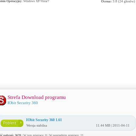
stem Operacyjny
:
Windows XP/Vista/7
Ocena:
3.8
(
24
głosów)
Strefa Download programu
IObit Security 360
IObit Security 360 1.61
Wersja stabilna
11.44 MB | 2011-04-11
ość pobrań: 3678
| W tym miesiącu: 0 | W poprzednim miesiącu: 11