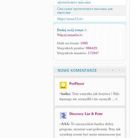
эротического массажа
Спа-салон эротического массажа для
взрослых
Https://nooo13.tv/
Dodaj swój temat
Więcej tematów
Osób na forum:
1989
Wszystkich postów:
986429
Wszystkich tematów:
172047
PotPlayer
~kuśka:
Tnie wszystko jak brzytwa ! Nikt
lepszego nie wymyślił i nie wymyśli ...
Directory List & Print
~AAA:
To rzeczywiście bardzo dobry
program, szczerze wart polecenia. Przy tak
wysokiej ocenie być może niestosowne jest