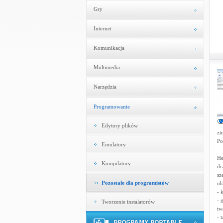
Gry
Internet
Komunikacja
Multimedia
Narzędzia
Programowanie
Edytory plików
zi
Po
Emulatory
He
Kompilatory
dr
sz
Pozostałe dla programistów
uł
- 
- 
Tworzenie instalatorów
tw
- 