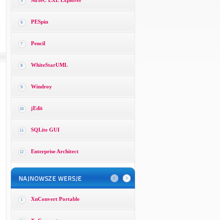
MiTeC EXE Explorer
5
PESpin
6
Pencil
7
WhiteStarUML
8
Windroy
9
jEdit
10
SQLite GUI
11
Enterprise Architect
12
XnConvert Portable
1