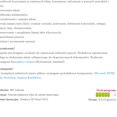
możliwość korzystania ze zmiennych (daty, komentarze, informacje o prawach autorskich i
ne),
sortowanie tekstu,
biblioteka multimediów,
wyszukiwanie i zamiana tekstu,
prosta zmiana stylu (krój i rozmiar czcionki, justowanie, dobieranie kolorystyki, odstępy,
ięcia, listy, obramowania),
generowanie i zarządzanie listami słów kluczowych,
sprawdzanie pisowni,
cofanie i powtarzanie operacji.
raniczenia!
ogram jest dostępny za darmo do zastosowań niekomercyjnych. Dodatkowe ograniczenie
lega na dodawaniu tekstu reklamowego do eksportowanych dokumentów. Producent
ostępnia dwa
płatne wydania
(Professional, Standard).
ymagania!
 kompilacji niektórych typów plików wymagane są dodatkowe komponenty:
Microsoft HTML
lp Workshop
,
Amazon KindleGen
.
oducent
:
IBE Software
Oceń program:
cencja
: Freeware (darmowa tylko do użytku domowego)
-
/5
stem Operacyjny
:
Windows XP/Vista/7/8/10
Ocena:
4.8
(
4
głosów)