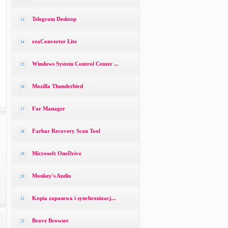
Telegram Desktop
13
reaConverter Lite
14
Windows System Control Center ...
15
Mozilla Thunderbird
16
Far Manager
17
Farbar Recovery Scan Tool
18
Microsoft OneDrive
19
Monkey′s Audio
20
Kopia zapasowa i synchronizacj...
21
Brave Browser
22