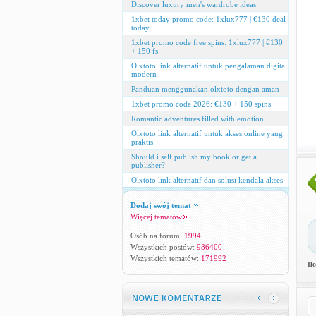
Discover luxury men's wardrobe ideas
1xbet today promo code: 1xlux777 | €130 deal
today
1xbet promo code free spins: 1xlux777 | €130
+ 150 fs
Olxtoto link alternatif untuk pengalaman digital
modern
Panduan menggunakan olxtoto dengan aman
1xbet promo code 2026: €130 + 150 spins
Romantic adventures filled with emotion
Olxtoto link alternatif untuk akses online yang
praktis
Should i self publish my book or get a
publisher?
Olxtoto link alternatif dan solusi kendala akses
Dodaj swój temat
Więcej tematów
Osób na forum:
1994
Wszystkich postów:
986400
Wszystkich tematów:
171992
Il