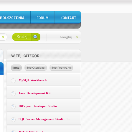
MySQL Workbench
1
Java Development Kit
2
IBExpert Developer Studio
3
SQL Server Management Studio E...
4