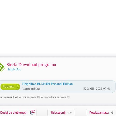
Strefa Download programu
HelpNDoc
HelpNDoc 10.7.0.400 Personal Edition
Wersja stabilna
52.2 MB | 2026-07-01
ość pobrań: 834
| W tym miesiącu: 0 | W poprzednim miesiącu: 21
0