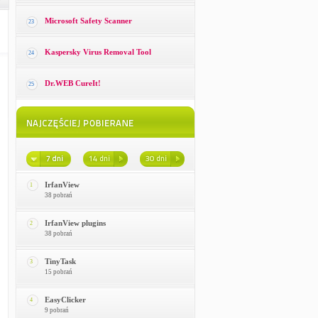
Microsoft Safety Scanner
23
Kaspersky Virus Removal Tool
24
Dr.WEB CureIt!
25
IrfanView
1
38 pobrań
IrfanView plugins
2
38 pobrań
TinyTask
3
15 pobrań
EasyClicker
4
9 pobrań