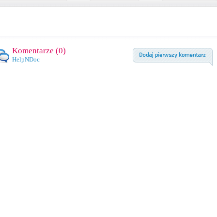
Komentarze (
0
)
HelpNDoc