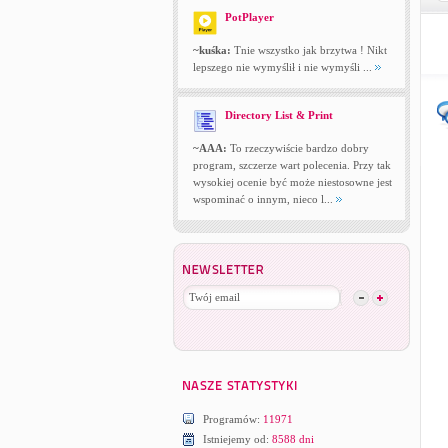
PotPlayer
~kuśka:
Tnie wszystko jak brzytwa ! Nikt
lepszego nie wymyślił i nie wymyśli ...
Directory List & Print
~AAA:
To rzeczywiście bardzo dobry
program, szczerze wart polecenia. Przy tak
wysokiej ocenie być może niestosowne jest
wspominać o innym, nieco l...
Programów:
11971
Istniejemy od:
8588 dni