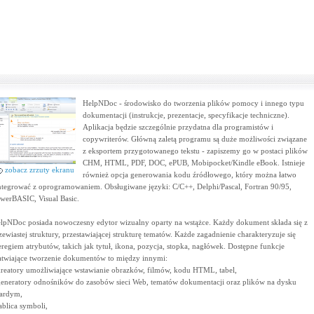
HelpNDoc - środowisko do tworzenia plików pomocy i innego typu
dokumentacji (instrukcje, prezentacje, specyfikacje techniczne).
Aplikacja będzie szczególnie przydatna dla programistów i
copywriterów. Główną zaletą programu są duże możliwości związane
z eksportem przygotowanego tekstu - zapiszemy go w postaci plików
CHM, HTML, PDF, DOC, ePUB, Mobipocket/Kindle eBook. Istnieje
zobacz zrzuty ekranu
również opcja generowania kodu źródłowego, który można łatwo
ntegrować z oprogramowaniem. Obsługiwane języki: C/C++, Delphi/Pascal, Fortran 90/95,
werBASIC, Visual Basic.
lpNDoc posiada nowoczesny edytor wizualny oparty na wstążce. Każdy dokument składa się z
zewiastej struktury, przestawiającej strukturę tematów. Każde zagadnienie charakteryzuje się
eregiem atrybutów, takich jak tytuł, ikona, pozycja, stopka, nagłówek. Dostępne funkcje
atwiające tworzenie dokumentów to między innymi:
kreatory umożliwiające wstawianie obrazków, filmów, kodu HTML, tabel,
generatory odnośników do zasobów sieci Web, tematów dokumentacji oraz plików na dysku
ardym,
tablica symboli,