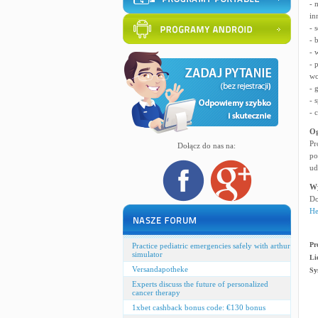
- 
in
- 
- 
- 
- 
wc
- 
- 
- 
Og
Pr
Dołącz do nas na:
po
ud
W
Do
He
Pr
Practice pediatric emergencies safely with arthur
simulator
Li
Versandapotheke
Sy
Experts discuss the future of personalized
cancer therapy
1xbet cashback bonus code: €130 bonus