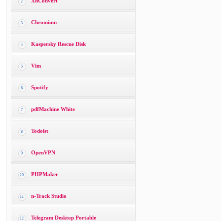
XnConvert
2
Chromium
3
Kaspersky Rescue Disk
4
Vim
5
Spotify
6
pdfMachine White
7
Todoist
8
OpenVPN
9
PHPMaker
10
n-Track Studio
11
Telegram Desktop Portable
12