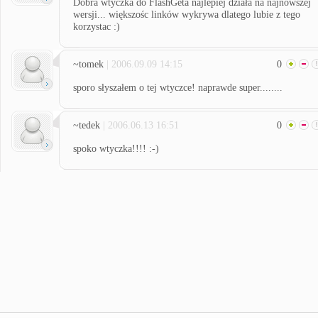
Dobra wtyczka do FlashGeta najlepiej działa na najnowszej
wersji... większośc linków wykrywa dlatego lubie z tego
korzystac :)
~tomek
| 2006.09.09 14:15
0
sporo słyszałem o tej wtyczce! naprawde super........
~tedek
| 2006.06.13 16:51
0
spoko wtyczka!!!! :-)