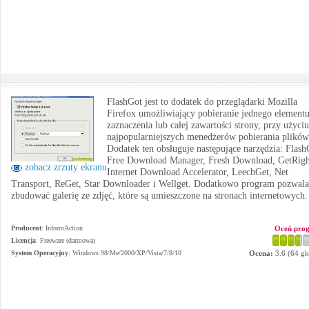
FlashGot jest to dodatek do przeglądarki Mozilla
Firefox umożliwiający pobieranie jednego elementu
zaznaczenia lub całej zawartości strony, przy użyciu
najpopularniejszych menedżerów pobierania plików
Dodatek ten obsługuje następujące narzędzia: Flash
Free Download Manager, Fresh Download, GetRigh
zobacz zrzuty ekranu
Internet Download Accelerator, LeechGet, Net
Transport, ReGet, Star Downloader i Wellget. Dodatkowo program pozwala
zbudować galerię ze zdjęć, które są umieszczone na stronach internetowych.
Producent
:
InformAction
Oceń pro
Licencja
: Freeware (darmowa)
System Operacyjny
:
Windows 98/Me/2000/XP/Vista/7/8/10
Ocena:
3.6
(
64
gł