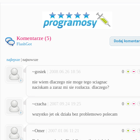
Komentarze (
5
)
FlashGot
najlepsze
|
najnowsze
~gosiek
| 2008.06.26 18:56
0
nie wiem dlaczego nie moge tego sciagnac
naciskam a zaraz mi sie rozłacza. dlaczego?
~czacha
| 2007.09.24 19:25
0
wszystko jet ok działa bez problemowo polecam
~Omer
| 2007.01.06 11:21
0