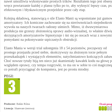
nawet umożliwia wykonywanie prostych trików. Rezultatem tego jest obsesy
wręcz powtarzanie każdej z plansz tylko po to, aby wykręcić lepszy czas, pr
efektownym i błyskawicznym przejeździe przez cały etap.
Kolejną składową, stanowiącą o sile Elasto Manii są wspomniane już gumo
amortyzatory. Ich komiczne zachowanie się na nierównościach niejednokrot
wywoła na naszych twarzach radosny uśmiech. Mimo, iż dwuwymiarowa
produkcja nie grzeszy złożonością oprawy audio-wizualnej, to właśnie dźwi
skrzypiących amortyzatorów hipnotyzuje i śni się po nocach wraz z nowymi
pomysłami na pokonywanie szpiczastych obstrukcji.
Elasto Mania w wersji trial udostępnia 18 z 54 poziomów, począwszy od
prostego przejazdu przed siebie, skończywszy na złożonym torze pełnym
przeszkadzajek i wystających elementów, natychmiastowo kończących zaba
Choć nowsze tytuły biją ten nieco już skamieniały kawałek kodu na głowę 
względem oprawy, czy tempa rozgrywki, to ma on w sobie to coś magiczne
co potrafi przyciągnąć do komputera, jest po prostu miodny.
PEGI:
Producent
:
Balázs Rózsa
Oceń pro
Licencja
: Shareware (testowa)