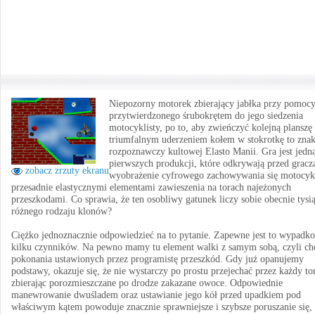
Niepozorny motorek zbierający jabłka przy pomoc
przytwierdzonego śrubokrętem do jego siedzenia
motocyklisty, po to, aby zwieńczyć kolejną planszę
triumfalnym uderzeniem kołem w stokrotkę to zna
rozpoznawczy kultowej Elasto Manii. Gra jest jedn
pierwszych produkcji, które odkrywają przed grac
zobacz zrzuty ekranu
wyobrażenie cyfrowego zachowywania się motocykl
przesadnie elastycznymi elementami zawieszenia na torach najeżonych
przeszkodami. Co sprawia, że ten osobliwy gatunek liczy sobie obecnie tysi
różnego rodzaju klonów?
Ciężko jednoznacznie odpowiedzieć na to pytanie. Zapewne jest to wypadk
kilku czynników. Na pewno mamy tu element walki z samym sobą, czyli ch
pokonania ustawionych przez programistę przeszkód. Gdy już opanujemy
podstawy, okazuje się, że nie wystarczy po prostu przejechać przez każdy tor
zbierając porozmieszczane po drodze zakazane owoce. Odpowiednie
manewrowanie dwuśladem oraz ustawianie jego kół przed upadkiem pod
właściwym kątem powoduje znacznie sprawniejsze i szybsze poruszanie się,