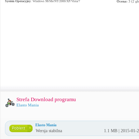
System Operacyjny
:
Windows 98/Me/NT/2000/XP/Vista/7
Ocena:
3
(
2
gł
Strefa Download programu
Elasto Mania
Elasto Mania
Wersja stabilna
1.1 MB | 2015-01-