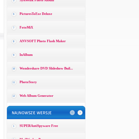
Systweak Photo Album
5
PicturesToExe Deluxe
6
FotoMiX
7
ANVSOFT Photo Flash Maker
8
InAlbum
9
Wondershare DVD Slideshow Buil...
10
PhotoStory
11
Web Album Generator
12
SUPERAntiSpyware Free
1