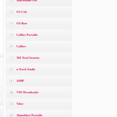
MailWasher Pro
2
GS-Calc
3
GS-Base
4
Calibre Portable
5
Calibre
6
360 Total Security
7
n-Track Studio
8
AIMP
9
VSO Downloader
10
Viber
11
Ahnenblatt Portable
12