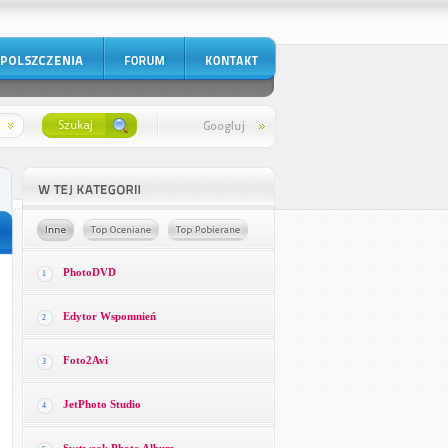
PhotoDVD
1
Edytor Wspomnień
2
Foto2Avi
3
JetPhoto Studio
4