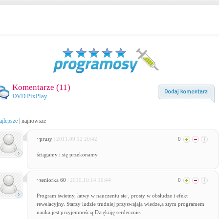
Komentarze (
11
)
DVD PixPlay
ajlepsze
|
najnowsze
~prusy
| 2011.09.12 20:42
0
ściągamy i się przekonamy
~seniorka 60
| 2010.10.14 10:44
0
Program świetny, łatwy w nauczeniu sie , prosty w obsłudze i efekt
rewelacyjny. Starzy ludzie trudniej przyswajają wiedze,a ztym programem
nauka jest przyjemnością.Dziękuję serdecznie.