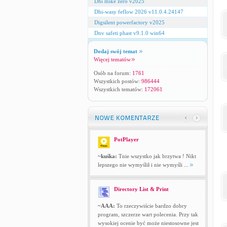
Dhi mike zero v2025
Dhi-wasy feflow 2026 v11.0.4.24147
Digsilent powerfactory v2025
Dnv safeti phast v9.1.0 win64
Dodaj swój temat
Więcej tematów
Osób na forum:
1761
Wszystkich postów:
986444
Wszystkich tematów:
172061
PotPlayer
~kuśka:
Tnie wszystko jak brzytwa ! Nikt
lepszego nie wymyślił i nie wymyśli ...
Directory List & Print
~AAA:
To rzeczywiście bardzo dobry
program, szczerze wart polecenia. Przy tak
wysokiej ocenie być może niestosowne jest