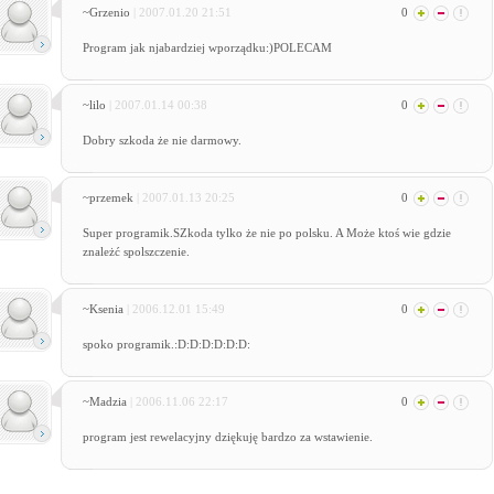
~Grzenio
| 2007.01.20 21:51
0
Program jak njabardziej wporządku:)POLECAM
~lilo
| 2007.01.14 00:38
0
Dobry szkoda że nie darmowy.
~przemek
| 2007.01.13 20:25
0
Super programik.SZkoda tylko że nie po polsku. A Może ktoś wie gdzie
znależć spolszczenie.
~Ksenia
| 2006.12.01 15:49
0
spoko programik.:D:D:D:D:D:D:
~Madzia
| 2006.11.06 22:17
0
program jest rewelacyjny dziękuję bardzo za wstawienie.