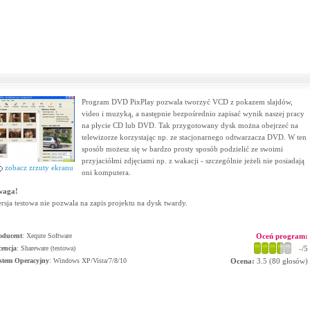
Program DVD PixPlay pozwala tworzyć VCD z pokazem slajdów,
video i muzyką, a następnie bezpośrednio zapisać wynik naszej pracy
na płycie CD lub DVD. Tak przygotowany dysk można obejrzeć na
telewizorze korzystając np. ze stacjonarnego odtwarzacza DVD. W ten
sposób możesz się w bardzo prosty sposób podzielić ze swoimi
przyjaciółmi zdjęciami np. z wakacji - szczególnie jeżeli nie posiadają
zobacz zrzuty ekranu
oni komputera.
waga!
rsja testowa nie pozwala na zapis projektu na dysk twardy.
oducent
:
Xequte Software
Oceń program:
cencja
: Shareware (testowa)
-
/5
stem Operacyjny
:
Windows XP/Vista/7/8/10
Ocena:
3.5
(
80
głosów)