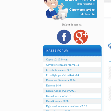
Dołącz do nas na:
Copre v2.10.0 win
n
Coventor semulator3d v11.2
Crosslight apsys v2024
Crosslight pics3d v2024 x64
Datamine.discover v2024
Deform 14.0
Dental wings dwos v2021
Deswik nova v2026.3
Deswik suite v2026.1
Dgb earth sciences opendtect v7.0.8