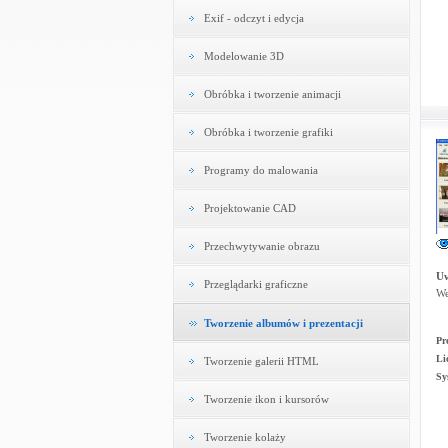
Exif - odczyt i edycja
Modelowanie 3D
Obróbka i tworzenie animacji
Obróbka i tworzenie grafiki
Programy do malowania
Projektowanie CAD
Przechwytywanie obrazu
U
Przeglądarki graficzne
We
Tworzenie albumów i prezentacji
Pr
Li
Tworzenie galerii HTML
Sy
Tworzenie ikon i kursorów
Tworzenie kolaży