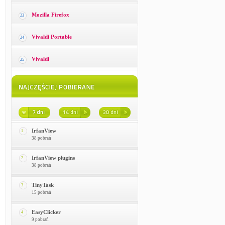
Mozilla Firefox
23
Vivaldi Portable
24
Vivaldi
25
IrfanView
1
38 pobrań
IrfanView plugins
2
38 pobrań
TinyTask
3
15 pobrań
EasyClicker
4
9 pobrań