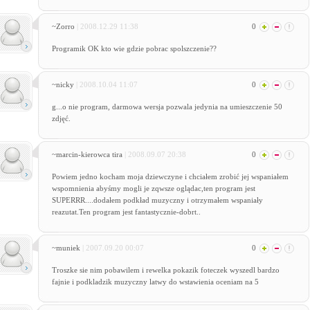
~Zorro
| 2008.12.29 11:38
0
Programik OK kto wie gdzie pobrac spolszczenie??
~nicky
| 2008.10.04 11:07
0
g...o nie program, darmowa wersja pozwala jedynia na umieszczenie 50
zdjęć.
~marcin-kierowca tira
| 2008.09.07 20:38
0
Powiem jedno kocham moja dziewczyne i chciałem zrobić jej wspaniałem
wspomnienia abyśmy mogli je zqwsze oglądac,ten program jest
SUPERRR....dodałem podkład muzyczny i otrzymałem wspaniały
reazutat.Ten program jest fantastycznie-dobrt..
~muniek
| 2007.09.20 00:07
0
Troszke sie nim pobawilem i rewelka pokazik foteczek wyszedl bardzo
fajnie i podkladzik muzyczny latwy do wstawienia oceniam na 5