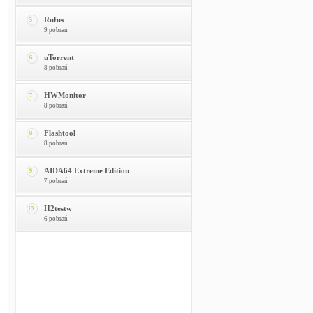
Rufus
5
9 pobrań
uTorrent
6
8 pobrań
HWMonitor
7
8 pobrań
Flashtool
8
8 pobrań
AIDA64 Extreme Edition
9
7 pobrań
H2testw
10
6 pobrań