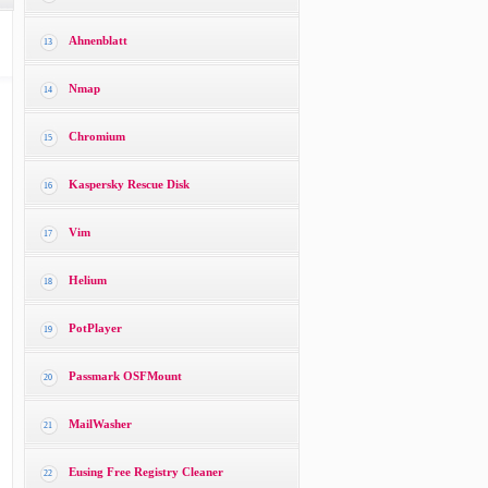
Ahnenblatt
13
Nmap
14
Chromium
15
Kaspersky Rescue Disk
16
Vim
17
Helium
18
PotPlayer
19
Passmark OSFMount
20
MailWasher
21
Eusing Free Registry Cleaner
22