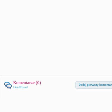
Komentarze (
0
)
DeadBreed