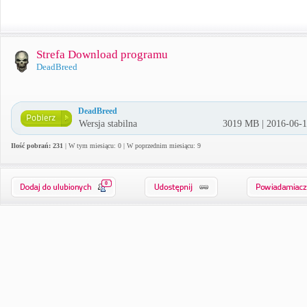
Strefa Download programu
DeadBreed
DeadBreed
Wersja stabilna
3019 MB | 2016-06-
Ilość pobrań: 231
| W tym miesiącu: 0 | W poprzednim miesiącu: 9
0