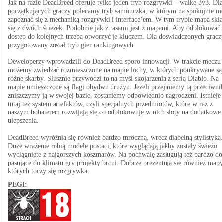
Jak na razie DeadBreed oferuje tylko jeden tryb rozgrywki – walkę 3v3. Dl
początkujących graczy polecamy tryb samouczka, w którym na spokojnie m
zapoznać się z mechaniką rozgrywki i interface’em. W tym trybie mapa skł
się z dwóch ścieżek. Podobnie jak z rasami jest z mapami. Aby odblokować
dostęp do kolejnych trzeba otworzyć je kluczem. Dla doświadczonych gracz
przygotowany został tryb gier rankingowych.
Deweloperzy wprowadzili do DeadBreed sporo innowacji. W trakcie meczu
możemy zwiedzać rozmieszczone na mapie lochy, w których poukrywane są
różne skarby. Słusznie przywodzi to na myśl skojarzenia z serią Diablo. Na
mapie umieszczone są flagi obydwu drużyn. Jeżeli przejmiemy tą przeciwni
zniszczymy ją w swojej bazie, zostaniemy odpowiednio nagrodzeni. Istnieje
tutaj też system artefaktów, czyli specjalnych przedmiotów, które w raz z
naszym bohaterem rozwijają się co odblokowuje w nich sloty na dodatkowe
ulepszenia.
DeadBreed wyróżnia się również bardzo mroczną, wręcz diabelną stylistyką
Duże wrażenie robią modele postaci, które wyglądają jakby zostały świeżo
wyciągnięte z najgorszych koszmarów. Na pochwalę zasługują też bardzo do
pasujące do klimatu gry projekty broni. Dobrze prezentują się również mapy
których toczy się rozgrywka.
PEGI: