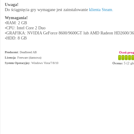
Uwaga!
Do ściągnięcia gry wymagane jest zainstalowanie
klienta Steam.
Wymagania!
•RAM: 2 GB
•CPU: Intel Core 2 Duo
•GRAFIKA: NVIDIA GeForce 8600/9600GT lub AMD Radeon HD2600/36
•HDD: 8 GB
Producent
:
Deadbreed AB
Oceń pro
Licencja
: Freeware (darmowa)
System Operacyjny
:
Windows Vista/7/8/10
Ocena:
5
(
2
gł