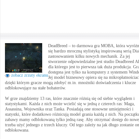
DeadBreed – to darmowa gra MOBA, która wyróżn
się bardzo mroczną stylistyką inspirowaną serią Dia
zastosowaniem kilku nowych mechanik. Za jej
stworzenie odpowiedzialne jest studio Deadbreed A
dla którego jest to pierwsza tak duża produkcja. Gr
dostępna jest tylko na komputery z systemem Wind
zobacz zrzuty ekranu
Jej model biznesowy opiera się na mikropłatnościac
dzięki którym gracze mogą zdobyć m.in. mnożniki doświadczenia i klucze
odblokowujące na stałe bohaterów.
W grze znajdziemy 13 ras, które znacznie różnią się od siebie wyglądem i
statystykami. Każda z nich może wcielić się w jedną z czterech ras: Maga,
Assassina, Wojownika oraz Tanka. Posiadają one stosowne umiejętności i
statystki, które dodatkowo różnicują model grania każdą z nich. Na początk
zabawy mamy odblokowaną tylko jedną rasę. Aby otrzymać dostęp do nowe
trzeba użyć jednego z trzech kluczy. Od tego zależy na jak długo zostanie o
odblokowana.