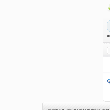
Il
Programosy.pl
- codzienna dawka programów |
Dodaj 