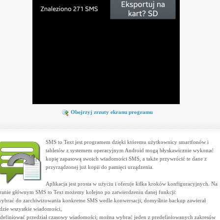
Obejrzyj zrzuty ekranu programu
SMS to Text jest programem dzięki któremu użytkownicy smartfonów i
tabletów z systemem operacyjnym Android mogą błyskawicznie wykonać
kopię zapasową swoich wiadomości SMS, a także przywrócić te dane z
przyrządzonej już kopii do pamięci urządzenia.
Aplikacja jest prosta w użyciu i oferuje kilka kroków konfiguracyjnych. Na
ranie głównym SMS to Text możemy kolejno po zatwierdzeniu danej funkcji:
wybrać do zarchiwizowania konkretne SMS wedle konwersacji; domyślnie backup zawierał
dzie wszystkie wiadomości,
zdefiniować przedział czasowy wiadomości; można wybrać jeden z predefiniowanych zakresów