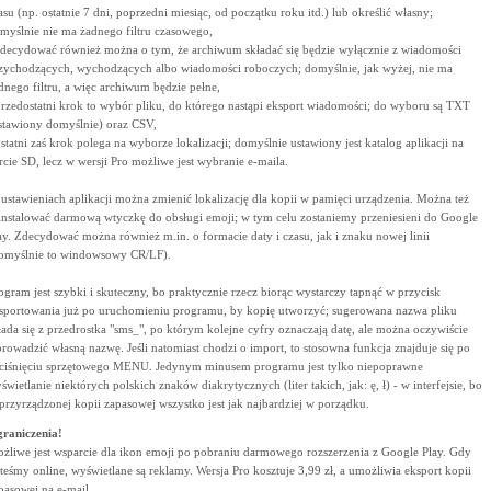
asu (np. ostatnie 7 dni, poprzedni miesiąc, od początku roku itd.) lub określić własny;
myślnie nie ma żadnego filtru czasowego,
zdecydować również można o tym, że archiwum składać się będzie wyłącznie z wiadomości
zychodzących, wychodzących albo wiadomości roboczych; domyślnie, jak wyżej, nie ma
dnego filtru, a więc archiwum będzie pełne,
przedostatni krok to wybór pliku, do którego nastąpi eksport wiadomości; do wyboru są TXT
stawiony domyślnie) oraz CSV,
ostatni zaś krok polega na wyborze lokalizacji; domyślnie ustawiony jest katalog aplikacji na
rcie SD, lecz w wersji Pro możliwe jest wybranie e-maila.
ustawieniach aplikacji można zmienić lokalizację dla kopii w pamięci urządzenia. Można też
instalować darmową wtyczkę do obsługi emoji; w tym celu zostaniemy przeniesieni do Google
ay. Zdecydować można również m.in. o formacie daty i czasu, jak i znaku nowej linii
omyślnie to windowsowy CR/LF).
ogram jest szybki i skuteczny, bo praktycznie rzecz biorąc wystarczy tapnąć w przycisk
sportowania już po uruchomieniu programu, by kopię utworzyć; sugerowana nazwa pliku
łada się z przedrostka "sms_", po którym kolejne cyfry oznaczają datę, ale można oczywiście
rowadzić własną nazwę. Jeśli natomiast chodzi o import, to stosowna funkcja znajduje się po
ciśnięciu sprzętowego MENU. Jedynym minusem programu jest tylko niepoprawne
świetlanie niektórych polskich znaków diakrytycznych (liter takich, jak: ę, ł) - w interfejsie, bo
przyrządzonej kopii zapasowej wszystko jest jak najbardziej w porządku.
raniczenia!
żliwe jest wsparcie dla ikon emoji po pobraniu darmowego rozszerzenia z Google Play. Gdy
steśmy online, wyświetlane są reklamy. Wersja Pro kosztuje 3,99 zł, a umożliwia eksport kopii
pasowej na e-mail.