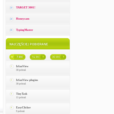
TARGET 3001!
23
Honeycam
24
TypingMaster
25
IrfanView
1
38 pobrań
IrfanView plugins
2
38 pobrań
TinyTask
3
15 pobrań
EasyClicker
4
9 pobrań