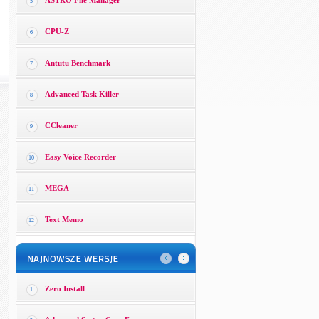
ASTRO File Manager
5
CPU-Z
6
Antutu Benchmark
7
Advanced Task Killer
8
CCleaner
9
Easy Voice Recorder
10
MEGA
11
Text Memo
12
Zero Install
1