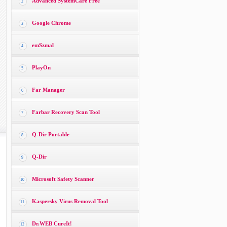
Advanced SystemCare Free
2
Google Chrome
3
emSzmal
4
PlayOn
5
Far Manager
6
Farbar Recovery Scan Tool
7
Q-Dir Portable
8
Q-Dir
9
Microsoft Safety Scanner
10
Kaspersky Virus Removal Tool
11
Dr.WEB CureIt!
12