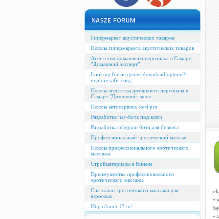
Гипермаркет акустических товаров
Плюсы гипермаркета акустических товаров
Агентство домашнего персонала в Самаре
"Домашний эксперт"
Looking for pc games download options?
explore safe, easy,
Плюсы агентства домашнего персонала в
Самаре "Домашний экспе
Плюсы автосервиса ford pro
Разработка чат-бота под ключ
Разработка telegram бота для бизнеса
Профессиональный эротический массаж
Плюсы профессионального эротического
массажа
Стройматериалы в Кинеле
Преимущества профессионального
эротического массажа
Спа-салон эротического массажа для
ek
взрослых
• 
Https://nooo13.tv/
bę
• 