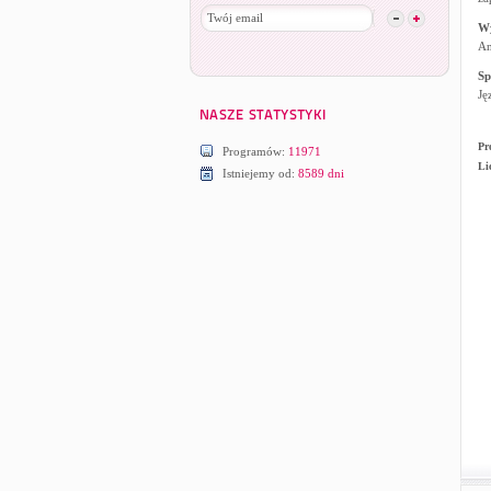
W
An
Sp
Ję
Pr
Programów:
11971
Li
Istniejemy od:
8589 dni