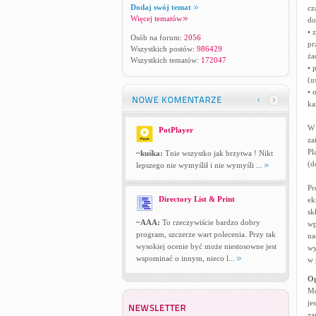
Dodaj swój temat
cz
Więcej tematów
do
• 
Osób na forum:
2056
pr
Wszystkich postów:
986429
ża
Wszystkich tematów:
172047
• 
(u
• 
ka
W 
PotPlayer
za
Pl
~kuśka:
Tnie wszystko jak brzytwa ! Nikt
(d
lepszego nie wymyślił i nie wymyśli ...
Pr
Directory List & Print
ek
sk
~AAA:
To rzeczywiście bardzo dobry
wp
program, szczerze wart polecenia. Przy tak
na
wysokiej ocenie być może niestosowne jest
wy
wspominać o innym, nieco l...
w 
Og
Mo
je
za