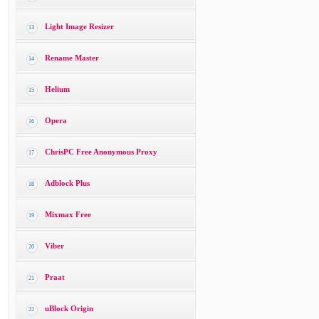
Light Image Resizer
13
Rename Master
14
Helium
15
Opera
16
ChrisPC Free Anonymous Proxy
17
Adblock Plus
18
Mixmax Free
19
Viber
20
Praat
21
uBlock Origin
22