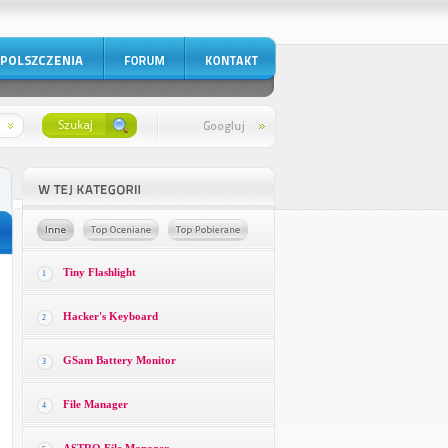
Tiny Flashlight
1
Hacker's Keyboard
2
GSam Battery Monitor
3
File Manager
4