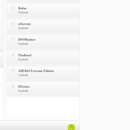
Rufus
5
9 pobrań
uTorrent
6
8 pobrań
HWMonitor
7
8 pobrań
Flashtool
8
8 pobrań
AIDA64 Extreme Edition
9
7 pobrań
H2testw
10
6 pobrań