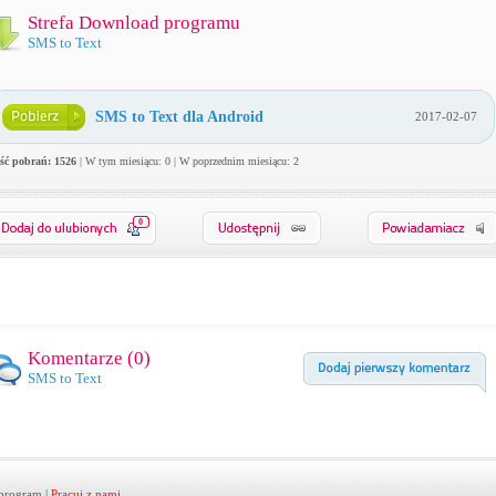
Strefa Download programu
SMS to Text
SMS to Text dla Android
2017-02-07
ość pobrań: 1526
| W tym miesiącu: 0 | W poprzednim miesiącu: 2
0
Komentarze (
0
)
SMS to Text
program
|
Pracuj z nami