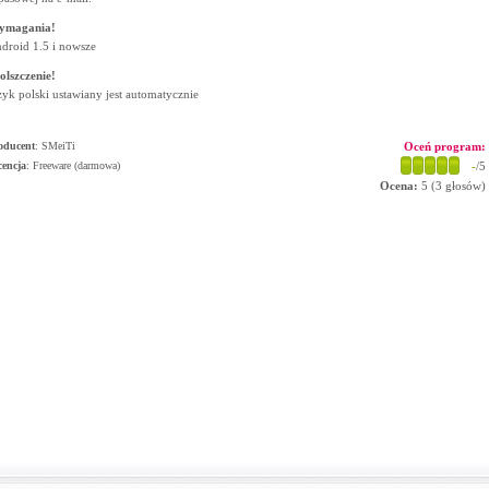
ymagania!
droid 1.5 i nowsze
olszczenie!
zyk polski ustawiany jest automatycznie
oducent
:
SMeiTi
Oceń program:
cencja
: Freeware (darmowa)
-
/5
Ocena:
5
(
3
głosów)