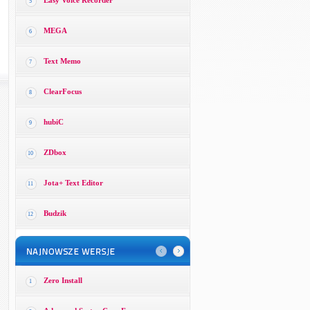
Easy Voice Recorder
5
MEGA
6
Text Memo
7
ClearFocus
8
hubiC
9
ZDbox
10
Jota+ Text Editor
11
Budzik
12
Zero Install
1