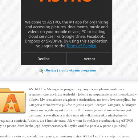
Obejrzyj zrzuty ekranu programu
ASTRO File Manager to program wydany na urządzenia mobilne z
systemem operacyjnym Android - jeden z najpopularniejszych menedżerów
plików. My, posiadacze urządzeń z Androidem, możemy być szczęśliwi, bo
kategoria menedżerów plików to jedna z tych licznych kategorii, w których
panuje niezwykle wysoki poziom. Konkurencja wśród menedżerów jest
ogromna, a rywalizacja ta daje nam nie tylko wszystkie niezbędne do
rządzania pamięcią funkcje, ale i funkcje extra. Jak w tym kontekście przedstawia się ASTRO?
y na pewno duża liczba jego dotychczasowych użytkowników poszła w parze z jakością?
rawdźmy - oto odpowiedzi na pytanie, co możemy dzięki ASTRO zrobić - a więc możemy: