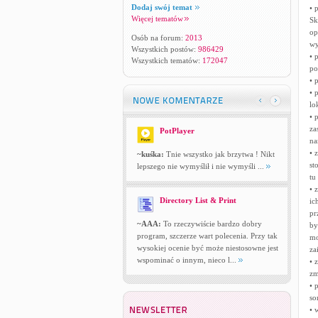
Dodaj swój temat
• 
Więcej tematów
Sk
op
Osób na forum:
2013
wy
Wszystkich postów:
986429
• 
Wszystkich tematów:
172047
po
• 
• 
lok
• 
za
PotPlayer
na
• 
~kuśka:
Tnie wszystko jak brzytwa ! Nikt
st
lepszego nie wymyślił i nie wymyśli ...
tu
• 
Directory List & Print
ic
pr
~AAA:
To rzeczywiście bardzo dobry
by
program, szczerze wart polecenia. Przy tak
mo
wysokiej ocenie być może niestosowne jest
za
wspominać o innym, nieco l...
• 
zm
• 
so
• 