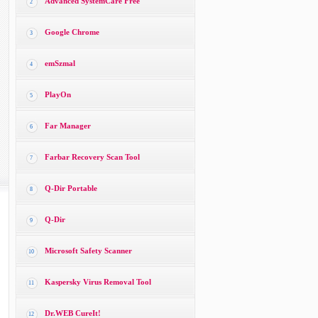
Advanced SystemCare Free
2
Google Chrome
3
emSzmal
4
PlayOn
5
Far Manager
6
Farbar Recovery Scan Tool
7
Q-Dir Portable
8
Q-Dir
9
Microsoft Safety Scanner
10
Kaspersky Virus Removal Tool
11
Dr.WEB CureIt!
12