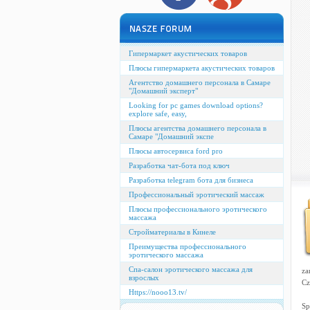
Гипермаркет акустических товаров
Плюсы гипермаркета акустических товаров
Агентство домашнего персонала в Самаре
"Домашний эксперт"
Looking for pc games download options?
explore safe, easy,
Плюсы агентства домашнего персонала в
Самаре "Домашний экспе
Плюсы автосервиса ford pro
Разработка чат-бота под ключ
Разработка telegram бота для бизнеса
Профессиональный эротический массаж
Плюсы профессионального эротического
массажа
Стройматериалы в Кинеле
Преимущества профессионального
эротического массажа
Спа-салон эротического массажа для
za
взрослых
Cz
Https://nooo13.tv/
Sp