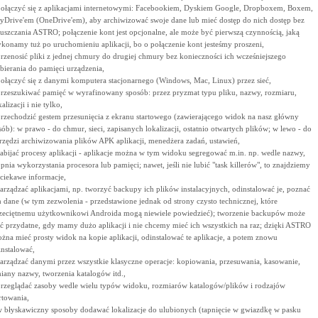
połączyć się z aplikacjami internetowymi: Facebookiem, Dyskiem Google, Dropboxem, Boxem,
yDrive'em (OneDrive'em), aby archiwizować swoje dane lub mieć dostęp do nich dostęp bez
uszczania ASTRO; połączenie kont jest opcjonalne, ale może być pierwszą czynnością, jaką
konamy tuż po uruchomieniu aplikacji, bo o połączenie kont jesteśmy proszeni,
przenosić pliki z jednej chmury do drugiej chmury bez konieczności ich wcześniejszego
bierania do pamięci urządzenia,
połączyć się z danymi komputera stacjonarnego (Windows, Mac, Linux) przez sieć,
przeszukiwać pamięć w wyrafinowany sposób: przez pryzmat typu pliku, nazwy, rozmiaru,
alizacji i nie tylko,
przechodzić gestem przesunięcia z ekranu startowego (zawierającego widok na nasz główny
sób): w prawo - do chmur, sieci, zapisanych lokalizacji, ostatnio otwartych plików; w lewo - do
rzędzi archiwizowania plików APK aplikacji, menedżera zadań, ustawień,
zabijać procesy aplikacji - aplikacje można w tym widoku segregować m.in. np. wedle nazwy,
opnia wykorzystania procesora lub pamięci; nawet, jeśli nie lubić "task killerów", to znajdziemy
 ciekawe informacje,
zarządzać aplikacjami, np. tworzyć backupy ich plików instalacyjnych, odinstalować je, poznać
h dane (w tym zezwolenia - przedstawione jednak od strony czysto technicznej, które
zeciętnemu użytkownikowi Androida mogą niewiele powiedzieć); tworzenie backupów może
ć przydatne, gdy mamy dużo aplikacji i nie chcemy mieć ich wszystkich na raz; dzięki ASTRO
żna mieć prosty widok na kopie aplikacji, odinstalować te aplikacje, a potem znowu
instalować,
zarządzać danymi przez wszystkie klasyczne operacje: kopiowania, przesuwania, kasowanie,
iany nazwy, tworzenia katalogów itd.,
przeglądać zasoby wedle wielu typów widoku, rozmiarów katalogów/plików i rodzajów
rtowania,
w błyskawiczny sposoby dodawać lokalizacje do ulubionych (tapnięcie w gwiazdkę w pasku