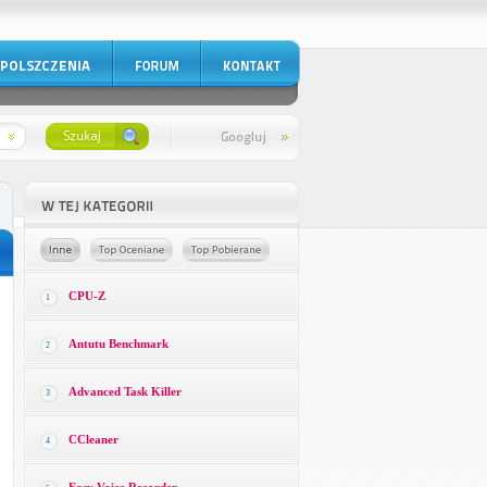
CPU-Z
1
Antutu Benchmark
2
Advanced Task Killer
3
CCleaner
4