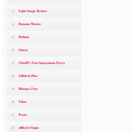
Light Image Resizer
13
Rename Master
14
Helium
15
Opera
16
ChrisPC Free Anonymous Proxy
17
Adblock Plus
18
Mixmax Free
19
Viber
20
Praat
21
uBlock Origin
22