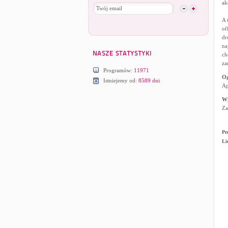
ak
A 
of
dr
na
ch
za
Programów:
11971
Og
Istniejemy od:
8589 dni
Ap
W
Za
Pr
Li