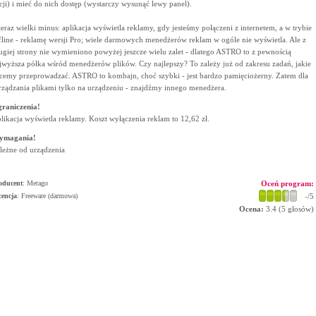
cji) i mieć do nich dostęp (wystarczy wysunąć lewy panel).
teraz wielki minus: aplikacja wyświetla reklamy, gdy jesteśmy połączeni z internetem, a w trybie
fline - reklamę wersji Pro; wiele darmowych menedżerów reklam w ogóle nie wyświetla. Ale z
ugiej strony nie wymieniono powyżej jeszcze wielu zalet - dlatego ASTRO to z pewnością
jwyższa półka wśród menedżerów plików. Czy najlepszy? To zależy już od zakresu zadań, jakie
cemy przeprowadzać. ASTRO to kombajn, choć szybki - jest bardzo pamięciożerny. Zatem dla
rządzania plikami tylko na urządzeniu - znajdźmy innego menedżera.
raniczenia!
likacja wyświetla reklamy. Koszt wyłączenia reklam to 12,62 zł.
ymagania!
leżne od urządzenia
oducent
:
Metago
Oceń program:
cencja
: Freeware (darmowa)
-
/5
Ocena:
3.4
(
5
głosów)