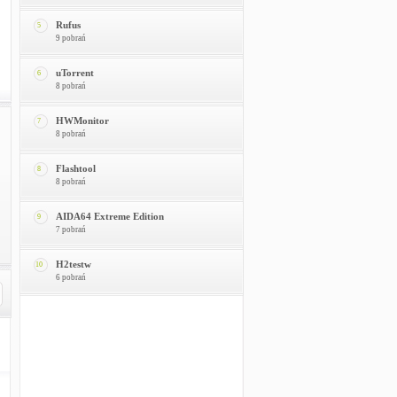
Rufus
5
9 pobrań
uTorrent
6
8 pobrań
HWMonitor
7
8 pobrań
Flashtool
8
8 pobrań
AIDA64 Extreme Edition
9
7 pobrań
H2testw
10
6 pobrań