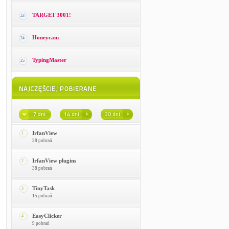
TARGET 3001!
23
Honeycam
24
TypingMaster
25
IrfanView
1
38 pobrań
IrfanView plugins
2
38 pobrań
TinyTask
3
15 pobrań
EasyClicker
4
9 pobrań