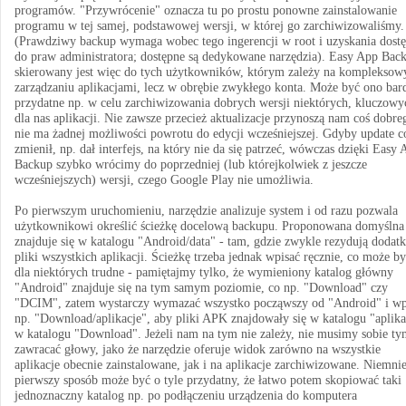
programów. "Przywrócenie" oznacza tu po prostu ponowne zainstalowanie
programu w tej samej, podstawowej wersji, w której go zarchiwizowaliśmy.
(Prawdziwy backup wymaga wobec tego ingerencji w root i uzyskania dost
do praw administratora; dostępne są dedykowane narzędzia). Easy App Bac
skierowany jest więc do tych użytkowników, którym zależy na komplekso
zarządzaniu aplikacjami, lecz w obrębie zwykłego konta. Może być ono bar
przydatne np. w celu zarchiwizowania dobrych wersji niektórych, kluczowy
dla nas aplikacji. Nie zawsze przecież aktualizacje przynoszą nam coś dobre
nie ma żadnej możliwości powrotu do edycji wcześniejszej. Gdyby update c
zmienił, np. dał interfejs, na który nie da się patrzeć, wówczas dzięki Easy
Backup szybko wrócimy do poprzedniej (lub którejkolwiek z jeszcze
wcześniejszych) wersji, czego Google Play nie umożliwia.
Po pierwszym uruchomieniu, narzędzie analizuje system i od razu pozwala
użytkownikowi określić ścieżkę docelową backupu. Proponowana domyślna
znajduje się w katalogu "Android/data" - tam, gdzie zwykle rezydują dodat
pliki wszystkich aplikacji. Ścieżkę trzeba jednak wpisać ręcznie, co może b
dla niektórych trudne - pamiętajmy tylko, że wymieniony katalog główny
"Android" znajduje się na tym samym poziomie, co np. "Download" czy
"DCIM", zatem wystarczy wymazać wszystko począwszy od "Android" i wp
np. "Download/aplikacje", aby pliki APK znajdowały się w katalogu "aplika
w katalogu "Download". Jeżeli nam na tym nie zależy, nie musimy sobie ty
zawracać głowy, jako że narzędzie oferuje widok zarówno na wszystkie
aplikacje obecnie zainstalowane, jak i na aplikacje zarchiwizowane. Niemnie
pierwszy sposób może być o tyle przydatny, że łatwo potem skopiować taki
jednoznaczny katalog np. po podłączeniu urządzenia do komputera