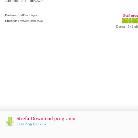
Android 2.3 i nowsze
Producent
:
MDroid Apps
Oceń pro
Licencja
: Freeware (darmowa)
Ocena:
5
(
1
gł
Strefa Download programu
Easy App Backup