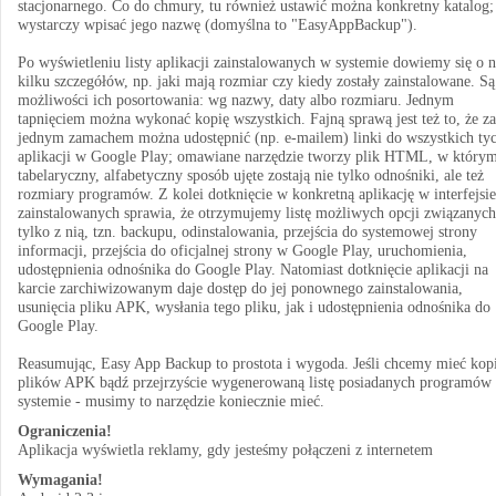
stacjonarnego. Co do chmury, tu również ustawić można konkretny katalog;
wystarczy wpisać jego nazwę (domyślna to "EasyAppBackup").
Po wyświetleniu listy aplikacji zainstalowanych w systemie dowiemy się o n
kilku szczegółów, np. jaki mają rozmiar czy kiedy zostały zainstalowane. Są
możliwości ich posortowania: wg nazwy, daty albo rozmiaru. Jednym
tapnięciem można wykonać kopię wszystkich. Fajną sprawą jest też to, że za
jednym zamachem można udostępnić (np. e-mailem) linki do wszystkich ty
aplikacji w Google Play; omawiane narzędzie tworzy plik HTML, w który
tabelaryczny, alfabetyczny sposób ujęte zostają nie tylko odnośniki, ale też
rozmiary programów. Z kolei dotknięcie w konkretną aplikację w interfejsie
zainstalowanych sprawia, że otrzymujemy listę możliwych opcji związanych
tylko z nią, tzn. backupu, odinstalowania, przejścia do systemowej strony
informacji, przejścia do oficjalnej strony w Google Play, uruchomienia,
udostępnienia odnośnika do Google Play. Natomiast dotknięcie aplikacji na
karcie zarchiwizowanym daje dostęp do jej ponownego zainstalowania,
usunięcia pliku APK, wysłania tego pliku, jak i udostępnienia odnośnika do
Google Play.
Reasumując, Easy App Backup to prostota i wygoda. Jeśli chcemy mieć kop
plików APK bądź przejrzyście wygenerowaną listę posiadanych programów
systemie - musimy to narzędzie koniecznie mieć.
Ograniczenia!
Aplikacja wyświetla reklamy, gdy jesteśmy połączeni z internetem
Wymagania!