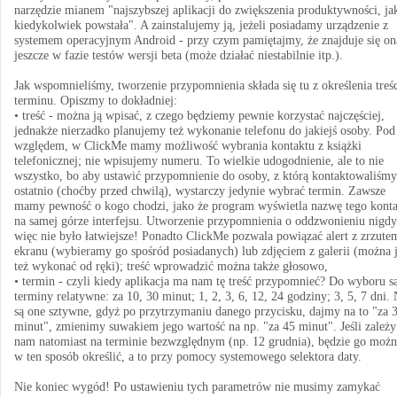
narzędzie mianem "najszybszej aplikacji do zwiększenia produktywności, ja
kiedykolwiek powstała". A zainstalujemy ją, jeżeli posiadamy urządzenie z
systemem operacyjnym Android - przy czym pamiętajmy, że znajduje się on
jeszcze w fazie testów wersji beta (może działać niestabilnie itp.).
Jak wspomnieliśmy, tworzenie przypomnienia składa się tu z określenia treśc
terminu. Opiszmy to dokładniej:
• treść - można ją wpisać, z czego będziemy pewnie korzystać najczęściej,
jednakże nierzadko planujemy też wykonanie telefonu do jakiejś osoby. Po
względem, w ClickMe mamy możliwość wybrania kontaktu z książki
telefonicznej; nie wpisujemy numeru. To wielkie udogodnienie, ale to nie
wszystko, bo aby ustawić przypomnienie do osoby, z którą kontaktowaliśmy
ostatnio (choćby przed chwilą), wystarczy jedynie wybrać termin. Zawsze
mamy pewność o kogo chodzi, jako że program wyświetla nazwę tego kont
na samej górze interfejsu. Utworzenie przypomnienia o oddzwonieniu nigdy
więc nie było łatwiejsze! Ponadto ClickMe pozwala powiązać alert z zrzute
ekranu (wybieramy go spośród posiadanych) lub zdjęciem z galerii (można 
też wykonać od ręki); treść wprowadzić można także głosowo,
• termin - czyli kiedy aplikacja ma nam tę treść przypomnieć? Do wyboru s
terminy relatywne: za 10, 30 minut; 1, 2, 3, 6, 12, 24 godziny; 3, 5, 7 dni. 
są one sztywne, gdyż po przytrzymaniu danego przycisku, dajmy na to "za 
minut", zmienimy suwakiem jego wartość na np. "za 45 minut". Jeśli zależy
nam natomiast na terminie bezwzględnym (np. 12 grudnia), będzie go możn
w ten sposób określić, a to przy pomocy systemowego selektora daty.
Nie koniec wygód! Po ustawieniu tych parametrów nie musimy zamykać