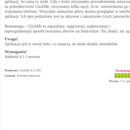
aplikacji, bo sama to zrobi. Gdy z kolei otrzymamy powiadomienie ustawio
za pośrednictwem ClickMe, otrzymamy kilka opcji, m.in. zatwierdzenia go 
wykonania telefonu. Wszystkie ustawione alerty można przeglądać w interfe
aplikacji. Ich spis podzielony jest na aktywne i zakończone (czyli zatwierdz
Reasumując - ClickMe to najszybszy, najprostszy, najłatwiejszy i
najwygodniejszy sposób tworzenia alertów na Androidzie. Nic dodać, nic uj
Uwaga!
Aplikacja jest w wersji beta, co oznacza, że może działać niestabilnie
Wymagania!
Android 4.1 i nowsze
Producent
:
ClickMe A.S LTD.
Oceń pro
Licencja
: Freeware (darmowa)
Ocena:
5
(
1
gł