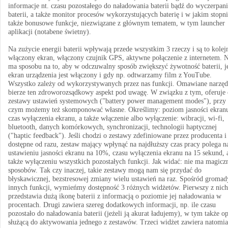
informacje nt. czasu pozostałego do naładowania baterii bądź do wyczerpan
baterii, a także monitor procesów wykorzystujących baterię i w jakim stopni
także bonusowe funkcje, niezwiązane z głównym tematem, w tym launcher
aplikacji (notabene świetny).
Na zużycie energii baterii wpływają przede wszystkim 3 rzeczy i są to kolej
włączony ekran, włączony czujnik GPS, aktywne połączenie z internetem. N
ma sposobu na to, aby w odczuwalny sposób zwiększyć żywotność baterii, je
ekran urządzenia jest włączony i gdy np. odtwarzamy film z YouTube.
Wszystko zależy od wykorzystywanych przez nas funkcji. Omawiane narzęd
bierze ten zdroworozsądkowy aspekt pod uwagę. W związku z tym, oferuje
zestawy ustawień systemowych ("battery power management modes"), przy
czym możemy też skomponować własne. Określimy: poziom jasności ekran
czas wyłączenia ekranu, a także włączenie albo wyłączenie: wibracji, wi-fi,
bluetooth, danych komórkowych, synchronizacji, technologii haptycznej
("haptic feedback"). Jeśli chodzi o zestawy zdefiniowane przez producenta i
dostępne od razu, zestaw mający wpłynąć na najdłuższy czas pracy polega n
ustawieniu jasności ekranu na 10%, czasu wyłączenia ekranu na 15 sekund, 
także wyłączeniu wszystkich pozostałych funkcji. Jak widać: nie ma magicz
sposobów. Tak czy inaczej, takie zestawy mogą nam się przydać do
błyskawicznej, bezstresowej zmiany wielu ustawień na raz. Spośród gromad
innych funkcji, wymieńmy dostępność 3 różnych widżetów. Pierwszy z nich
przedstawia dużą ikonę baterii z informacją o poziomie jej naładowania w
procentach. Drugi zawiera szereg dodatkowych informacji, np. ile czasu
pozostało do naładowania baterii (jeżeli ją akurat ładujemy), w tym także op
służącą do aktywowania jednego z zestawów. Trzeci widżet zawiera natomia