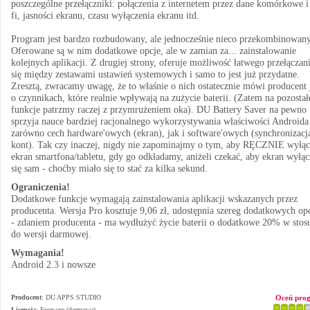
poszczególne przełączniki: połączenia z internetem przez dane komórkowe i
fi, jasności ekranu, czasu wyłączenia ekranu itd.
Program jest bardzo rozbudowany, ale jednocześnie nieco przekombinowany
Oferowane są w nim dodatkowe opcje, ale w zamian za... zainstalowanie
kolejnych aplikacji. Z drugiej strony, oferuje możliwość łatwego przełączan
się między zestawami ustawień systemowych i samo to jest już przydatne.
Zresztą, zwracamy uwagę, że to właśnie o nich ostatecznie mówi producent 
o czynnikach, które realnie wpływają na zużycie baterii. (Zatem na pozostał
funkcje patrzmy raczej z przymrużeniem oka). DU Battery Saver na pewno
sprzyja nauce bardziej racjonalnego wykorzystywania właściwości Androida
zarówno cech hardware'owych (ekran), jak i software'owych (synchronizacj
kont). Tak czy inaczej, nigdy nie zapominajmy o tym, aby RĘCZNIE wyłąc
ekran smartfona/tabletu, gdy go odkładamy, aniżeli czekać, aby ekran wyłąc
się sam - choćby miało się to stać za kilka sekund.
Ograniczenia!
Dodatkowe funkcje wymagają zainstalowania aplikacji wskazanych przez
producenta. Wersja Pro kosztuje 9,06 zł, udostępnia szereg dodatkowych opcj
- zdaniem producenta - ma wydłużyć życie baterii o dodatkowe 20% w stos
do wersji darmowej.
Wymagania!
Android 2.3 i nowsze
Producent
:
DU APPS STUDIO
Oceń pro
Licencja
: Freeware (darmowa)