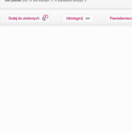
Ilość pobrań: 255
| W tym miesiącu: 0 | W poprzednim miesiącu: 0
0