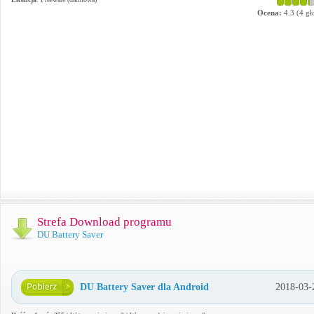
Ocena:
4.3
(
4
gł
Strefa Download programu
DU Battery Saver
DU Battery Saver dla Android
2018-03-