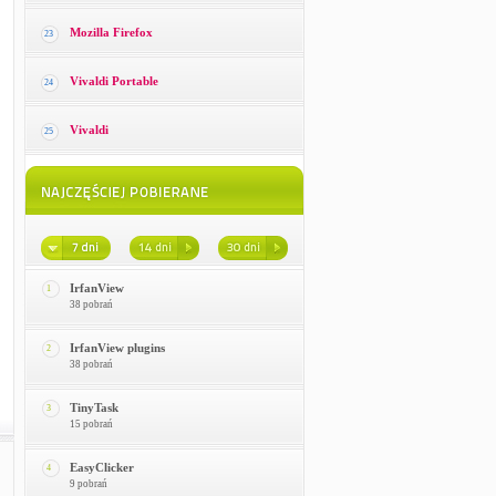
Mozilla Firefox
23
Vivaldi Portable
24
Vivaldi
25
IrfanView
1
38 pobrań
IrfanView plugins
2
38 pobrań
TinyTask
3
15 pobrań
EasyClicker
4
9 pobrań