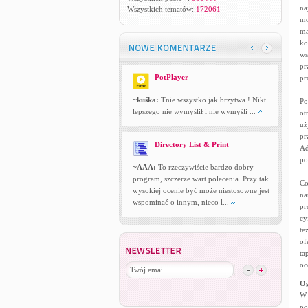
na
Wszystkich tematów:
172061
mo
ma
ko
ws
pr
PotPlayer
pr
~kuśka:
Tnie wszystko jak brzytwa ! Nikt
Po
lepszego nie wymyślił i nie wymyśli ...
ot
uż
pr
Directory List & Print
Ad
po
~AAA:
To rzeczywiście bardzo dobry
program, szczerze wart polecenia. Przy tak
Co
wysokiej ocenie być może niestosowne jest
na
wspominać o innym, nieco l...
pr
cy
te
of
ta
oc
Og
W 
po