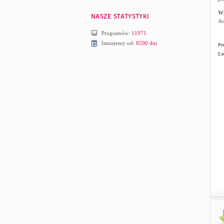
W
An
Programów:
11971
Istniejemy od:
8590 dni
Pr
Li