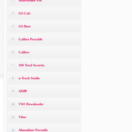
MailWasher Pro
2
GS-Calc
3
GS-Base
4
Calibre Portable
5
Calibre
6
360 Total Security
7
n-Track Studio
8
AIMP
9
VSO Downloader
10
Viber
11
Ahnenblatt Portable
12