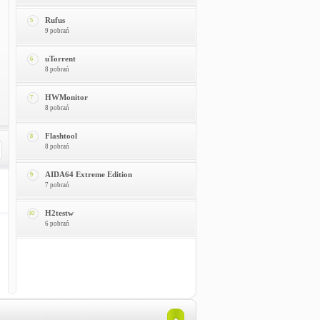
Rufus
5
9 pobrań
uTorrent
6
8 pobrań
HWMonitor
7
8 pobrań
Flashtool
8
8 pobrań
AIDA64 Extreme Edition
9
7 pobrań
H2testw
10
6 pobrań