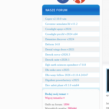
Copre v2.10.0 win
Coventor semulator3d v11.2
Crosslight apsys v2024
Crosslight pics3d v2024 x64
Datamine.discover v2024
Deform 14.0
Dental wings dwos v2021
Deswik nova v2026.3
Deswik suite v2026.1
Dgb earth sciences opendtect v7.0.8
Dhi mike zero v2025
Dhi-wasy feflow 2026 v11.0.4.24147
Digsilent powerfactory v2025
Dnv safeti phast v9.1.0 win64
Dodaj swój temat
ap
Więcej tematów
Je
Osób na forum:
1894
za
Wszystkich postów:
986444