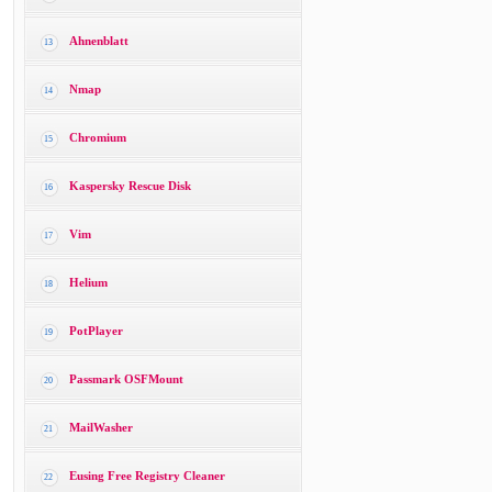
Ahnenblatt
13
Nmap
14
Chromium
15
Kaspersky Rescue Disk
16
Vim
17
Helium
18
PotPlayer
19
Passmark OSFMount
20
MailWasher
21
Eusing Free Registry Cleaner
22