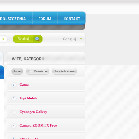
Camu
1
Tupi Mobile
2
Cyanogen Gallery
3
Camera ZOOM FX Free
4