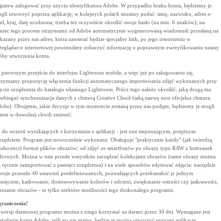
jpierw zalogować przy użyciu identyfikatora Adobe. W przypadku braku konta, będziemy je
gli utworzyć poprzez aplikację; w kolejnych polach musimy podać: imię, nazwisko, adres e-
il, kraj, datę urodzenia; trzeba też oczywiście określić swoje hasło (na min. 6 znaków); na
niec tego procesu otrzymamy od Adobe automatycznie wygenerowaną wiadomość przesłaną na
kazany przez nas adres, która zawierać będzie specjalny link; po jego otworzeniu w
zeglądarce internetowej powinniśmy zobaczyć informację o poprawnym zweryfikowaniu naszej
óby utworzenia konta.
 pierwszym przejściu do interfejsu Lightroom mobile, a więc już po zalogowaniu się,
rzymamy propozycję włączenia funkcji automatycznego importowania zdjęć wykonanych przy
yciu urządzenia do katalogu własnego Lightroom. Prócz tego należy określić, jaką drogą ma
zebiegać synchronizacja danych z chmurą Creative Cloud (taką nazwę nosi oficjalna chmura
obe). Obojętnie, jakie decyzje w tym momencie zostaną przez nas podjęte, będziemy je mogli
tem w dowolnej chwili zmienić.
 do wrażeń wynikających z korzystania z aplikacji - jest ona imponującym, potężnym
rzędziem. Program jest nowocześnie wykonany. Obsługuje "praktycznie każdy" (jak twierdzą
oducenci) format plików obrazów; od zdjęć ze smartfonów po obrazy typu RAW z lustrzanek
frowych. Można w nim przede wszystkim zarządzać kolekcjami obrazów (same obrazy można
ż ręcznie zaimportować z pamięci urządzenia) i na wiele sposobów edytować zdjęcia: narzędzie
eruje przeszło 40 ustawień predefiniowanych, pozwalających przekształcić je jednym
pnięciem; kadrowanie, dostosowywanie kolorów i odcieni, zwiększanie ostrości czy jaskrawości,
enianie obrazów - to tylko niektóre możliwości tego doskonałego programu.
raniczenia!
wersji darmowej programu można z niego korzystać za darmo przez 30 dni. Wymagane jest
siadanie konta Adobe; jeśli go nie mamy, będzie je można utworzyć poprzez aplikację.