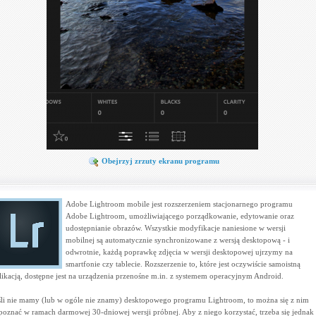
Obejrzyj zrzuty ekranu programu
Adobe Lightroom mobile jest rozszerzeniem stacjonarnego programu
Adobe Lightroom, umożliwiającego porządkowanie, edytowanie oraz
udostępnianie obrazów. Wszystkie modyfikacje naniesione w wersji
mobilnej są automatycznie synchronizowane z wersją desktopową - i
odwrotnie, każdą poprawkę zdjęcia w wersji desktopowej ujrzymy na
smartfonie czy tablecie. Rozszerzenie to, które jest oczywiście samoistną
likacją, dostępne jest na urządzenia przenośne m.in. z systemem operacyjnym Android.
śli nie mamy (lub w ogóle nie znamy) desktopowego programu Lightroom, to można się z nim
poznać w ramach darmowej 30-dniowej wersji próbnej. Aby z niego korzystać, trzeba się jednak