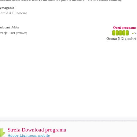
ymagania!
droid 4.1 i nowsze
oducent
:
Adobe
Oceń program:
cencja
: Trial (testowa)
-
/5
Ocena:
5
(
2
głosów)
Strefa Download programu
Adobe Lightroom mobile