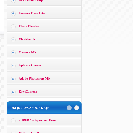
APD TimeStamp
5
Camera FV-5 Lite
6
Photo Blender
7
Clarisketch
8
Camera MX
9
Aphasia Create
10
Adobe Photoshop Mix
11
KiwiCamera
12
SUPERAntiSpyware Free
1