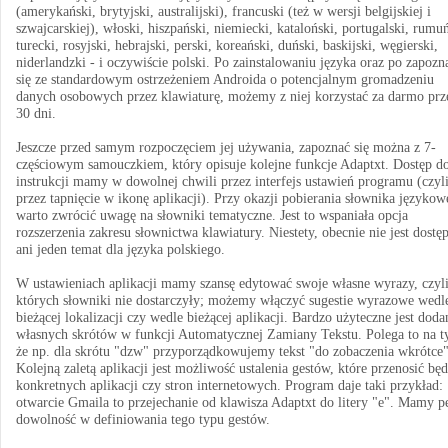
(amerykański, brytyjski, australijski), francuski (też w wersji belgijskiej i
szwajcarskiej), włoski, hiszpański, niemiecki, kataloński, portugalski, rumuń
turecki, rosyjski, hebrajski, perski, koreański, duński, baskijski, węgierski,
niderlandzki - i oczywiście polski. Po zainstalowaniu języka oraz po zapozn
się ze standardowym ostrzeżeniem Androida o potencjalnym gromadzeniu
danych osobowych przez klawiaturę, możemy z niej korzystać za darmo prz
30 dni.
Jeszcze przed samym rozpoczęciem jej używania, zapoznać się można z 7-
częściowym samouczkiem, który opisuje kolejne funkcje Adaptxt. Dostęp do
instrukcji mamy w dowolnej chwili przez interfejs ustawień programu (czyl
przez tapnięcie w ikonę aplikacji). Przy okazji pobierania słownika języko
warto zwrócić uwagę na słowniki tematyczne. Jest to wspaniała opcja
rozszerzenia zakresu słownictwa klawiatury. Niestety, obecnie nie jest dostę
ani jeden temat dla języka polskiego.
W ustawieniach aplikacji mamy szansę edytować swoje własne wyrazy, czyli
których słowniki nie dostarczyły; możemy włączyć sugestie wyrazowe wedl
bieżącej lokalizacji czy wedle bieżącej aplikacji. Bardzo użyteczne jest doda
własnych skrótów w funkcji Automatycznej Zamiany Tekstu. Polega to na t
że np. dla skrótu "dzw" przyporządkowujemy tekst "do zobaczenia wkrótce"
Kolejną zaletą aplikacji jest możliwość ustalenia gestów, które przenosić bę
konkretnych aplikacji czy stron internetowych. Program daje taki przykład:
otwarcie Gmaila to przejechanie od klawisza Adaptxt do litery "e". Mamy p
dowolność w definiowania tego typu gestów.