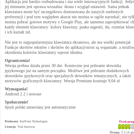
Aplikacja jest bardzo rozbudowana i ma wiele innowacyjnych funkcji. Jed
jej minusem jest oprawa wizualna: ikona i wygląd ustawień. Sama jednak
klawiatura może być szczegółowo dostosowana do naszych osobistych
preferencji i pod tym względem akurat nie można w ogóle narzekać; nie tyl
można pobrać gotowe motywy z Google Play, ale samemu zaprojektować c
każdy element klawiatury: kolory klawiszy, paska sugestii, tła, rozmiar klaw
i ich kształt itd.
Nie jest to najpopularniejsza klawiatura ekranowa, ale ma wielki potencjał.
Funkcje skrótów tekstów i skrótów do aplikacji/stron są wspaniałe, a możli
określenia kolorów klawiatury wprost idealna.
Ograniczenia!
Wersja próbna działa przez 30 dni. Konieczne jest pobranie słownika
językowego już na samym początku. Możliwe jest pobranie dodatkowych
słowników językowych oraz specjalnych słowników tematycznych, a także
motywów graficznych klawiatury. Wersja Premium kosztuje 9,04 zł.
Wymagania!
Android 2.2 i nowsze
Spolszczenie!
Język polski ustawiany jest automatycznie
Producent
:
KeyPoint Technologies
Oceń pro
Licencja
: Trial (testowa)
Ocena:
3.5
(
4
gł