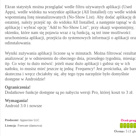
Ekran statystyk można przeglądać wedle filtru używanych aplikacji (Used
Apps), wedle widoku na wszystkie aplikacje (All Installed) czy wedle wido
wspomnianą listę nieanalizowanych (No-Show List). Aby dodać aplikację do
ostatniej, należy przejść np. do widoku All Installed, a następnie tapnąć w d
aplikację i wybrać opcję "Add to No-Show List"; przy okazji wspomnijmy,
okienku, które nam się pojawia wraz z tą funkcją, są też inne możliwości:
uruchomienia aplikacji, przejścia do systemowych informacji o aplikacji ora
odinstalowania.
Wyniki zużywania aplikacji liczone są w minutach. Można filtrować rezultat
analizować je w odniesieniu do obecnego dnia, przeszłego tygodnia, miesiąc
itp. Co więc tu dużo mówić: jeżeli masz dużo aplikacji i gubisz się w ich
natłoku, to musisz mieć jeszcze tę jedną: Frequency! Jest prościutka, ale ba
skuteczna i wręcz chciałoby się, aby tego typu narzędzie było domyślnie
dostępne w Androidzie!
Ograniczenia!
Dodatkowe funkcje dostępne są po nabyciu wersji Pro, której koszt to 3 zł.
Wymagania!
Android 3.0 i nowsze
Producent
:
Appuccino LLC
Oceń pro
Licencja
: Freeware (darmowa)
Ocena:
5
(
1
gł