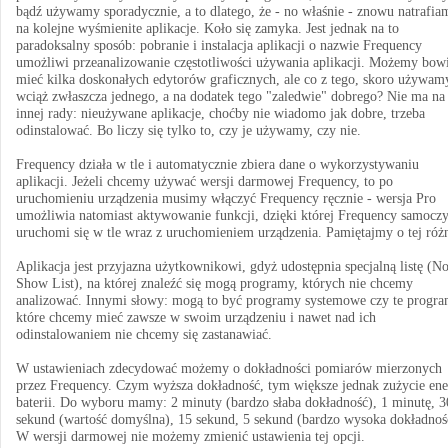
bądź używamy sporadycznie, a to dlatego, że - no właśnie - znowu natrafia
na kolejne wyśmienite aplikacje. Koło się zamyka. Jest jednak na to
paradoksalny sposób: pobranie i instalacja aplikacji o nazwie Frequency
umożliwi przeanalizowanie częstotliwości używania aplikacji. Możemy bo
mieć kilka doskonałych edytorów graficznych, ale co z tego, skoro używam
wciąż zwłaszcza jednego, a na dodatek tego "zaledwie" dobrego? Nie ma na
innej rady: nieużywane aplikacje, choćby nie wiadomo jak dobre, trzeba
odinstalować. Bo liczy się tylko to, czy je używamy, czy nie.
Frequency działa w tle i automatycznie zbiera dane o wykorzystywaniu
aplikacji. Jeżeli chcemy używać wersji darmowej Frequency, to po
uruchomieniu urządzenia musimy włączyć Frequency ręcznie - wersja Pro
umożliwia natomiast aktywowanie funkcji, dzięki której Frequency samocz
uruchomi się w tle wraz z uruchomieniem urządzenia. Pamiętajmy o tej różn
Aplikacja jest przyjazna użytkownikowi, gdyż udostępnia specjalną listę (N
Show List), na której znaleźć się mogą programy, których nie chcemy
analizować. Innymi słowy: mogą to być programy systemowe czy te progra
które chcemy mieć zawsze w swoim urządzeniu i nawet nad ich
odinstalowaniem nie chcemy się zastanawiać.
W ustawieniach zdecydować możemy o dokładności pomiarów mierzonych
przez Frequency. Czym wyższa dokładność, tym większe jednak zużycie ene
baterii. Do wyboru mamy: 2 minuty (bardzo słaba dokładność), 1 minutę, 3
sekund (wartość domyślna), 15 sekund, 5 sekund (bardzo wysoka dokładnoś
W wersji darmowej nie możemy zmienić ustawienia tej opcji.