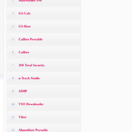
MailWasher Pro
2
GS-Calc
3
GS-Base
4
Calibre Portable
5
Calibre
6
360 Total Security
7
n-Track Studio
8
AIMP
9
VSO Downloader
10
Viber
11
Ahnenblatt Portable
12