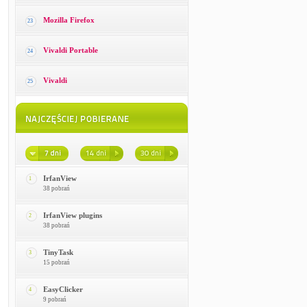
Mozilla Firefox
23
Vivaldi Portable
24
Vivaldi
25
IrfanView
1
38 pobrań
IrfanView plugins
2
38 pobrań
TinyTask
3
15 pobrań
EasyClicker
4
9 pobrań