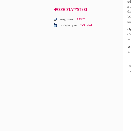
gd
z 
da
Wi
Programów:
11971
pr
Istniejemy od:
8590 dni
Og
Cz
wi
W
An
Pr
Li