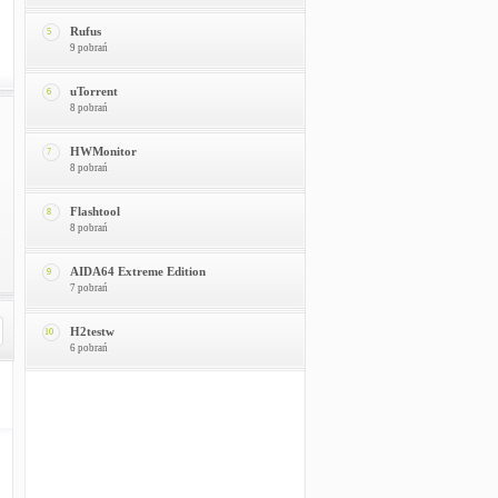
Rufus
5
9 pobrań
uTorrent
6
8 pobrań
HWMonitor
7
8 pobrań
Flashtool
8
8 pobrań
AIDA64 Extreme Edition
9
7 pobrań
H2testw
10
6 pobrań