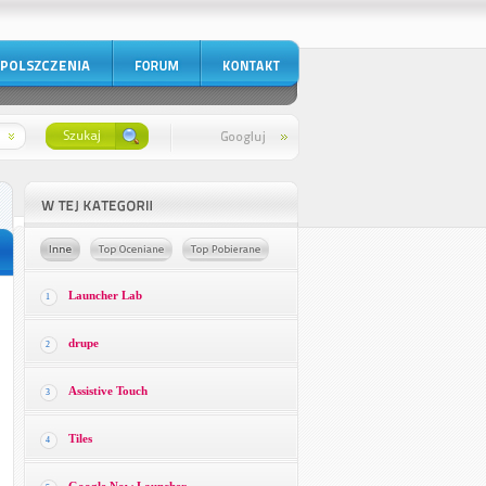
Launcher Lab
1
drupe
2
Assistive Touch
3
Tiles
4