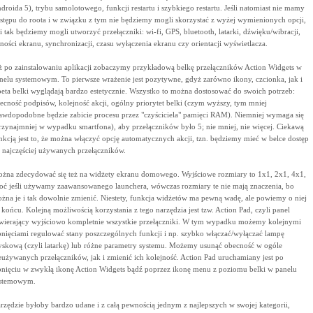
droida 5), trybu samolotowego, funkcji restartu i szybkiego restartu. Jeśli natomiast nie mamy
stępu do roota i w związku z tym nie będziemy mogli skorzystać z wyżej wymienionych opcji,
 i tak będziemy mogli utworzyć przełączniki: wi-fi, GPS, bluetooth, latarki, dźwięku/wibracji,
sności ekranu, synchronizacji, czasu wyłączenia ekranu czy orientacji wyświetlacza.
ż po zainstalowaniu aplikacji zobaczymy przykładową belkę przełączników Action Widgets w
nelu systemowym. To pierwsze wrażenie jest pozytywne, gdyż zarówno ikony, czcionka, jak i
peta belki wyglądają bardzo estetycznie. Wszystko to można dostosować do swoich potrzeb:
ecność podpisów, kolejność akcji, ogólny priorytet belki (czym wyższy, tym mniej
awdopodobne będzie zabicie procesu przez "czyściciela" pamięci RAM). Niemniej wymaga się
rzynajmniej w wypadku smartfona), aby przełączników było 5; nie mniej, nie więcej. Ciekawą
nkcją jest to, że można włączyć opcję automatycznych akcji, tzn. będziemy mieć w belce dostęp
 najczęściej używanych przełączników.
żna zdecydować się też na widżety ekranu domowego. Wyjściowe rozmiary to 1x1, 2x1, 4x1,
oć jeśli używamy zaawansowanego launchera, wówczas rozmiary te nie mają znaczenia, bo
żna je i tak dowolnie zmienić. Niestety, funkcja widżetów ma pewną wadę, ale powiemy o niej
 końcu. Kolejną możliwością korzystania z tego narzędzia jest tzw. Action Pad, czyli panel
wierający wyjściowo kompletnie wszystkie przełączniki. W tym wypadku możemy kolejnymi
pnięciami regulować stany poszczególnych funkcji i np. szybko włączać/wyłączać lampę
yskową (czyli latarkę) lub różne parametry systemu. Możemy usunąć obecność w ogóle
eużywanych przełączników, jak i zmienić ich kolejność. Action Pad uruchamiany jest po
pnięciu w zwykłą ikonę Action Widgets bądź poprzez ikonę menu z poziomu belki w panelu
stemowym.
rzędzie byłoby bardzo udane i z całą pewnością jednym z najlepszych w swojej kategorii,