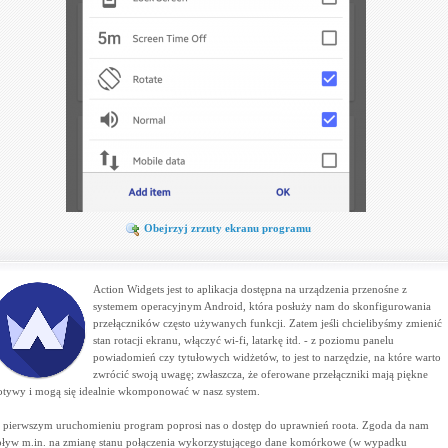
Obejrzyj zrzuty ekranu programu
Action Widgets jest to aplikacja dostępna na urządzenia przenośne z
systemem operacyjnym Android, która posłuży nam do skonfigurowania
przełączników często używanych funkcji. Zatem jeśli chcielibyśmy zmienić
stan rotacji ekranu, włączyć wi-fi, latarkę itd. - z poziomu panelu
powiadomień czy tytułowych widżetów, to jest to narzędzie, na które warto
zwrócić swoją uwagę; zwłaszcza, że oferowane przełączniki mają piękne
tywy i mogą się idealnie wkomponować w nasz system.
 pierwszym uruchomieniu program poprosi nas o dostęp do uprawnień roota. Zgoda da nam
ływ m.in. na zmianę stanu połączenia wykorzystującego dane komórkowe (w wypadku