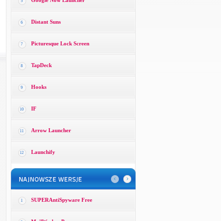
Google Now Launcher
5
Distant Suns
6
Picturesque Lock Screen
7
TapDeck
8
Hooks
9
IF
10
Arrow Launcher
11
Launchify
12
SUPERAntiSpyware Free
1