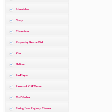
Ahnenblatt
13
Nmap
14
Chromium
15
Kaspersky Rescue Disk
16
Vim
17
Helium
18
PotPlayer
19
Passmark OSFMount
20
MailWasher
21
Eusing Free Registry Cleaner
22