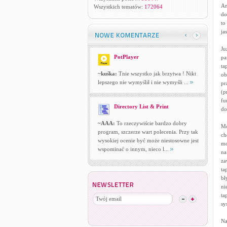
An
Wszystkich tematów:
172064
do
to
ja
Ju
PotPlayer
pa
ta
~kuśka:
Tnie wszystko jak brzytwa ! Nikt
ob
lepszego nie wymyślił i nie wymyśli ...
pr
(p
fu
Directory List & Print
do
~AAA:
To rzeczywiście bardzo dobry
Mo
program, szczerze wart polecenia. Przy tak
ch
wysokiej ocenie być może niestosowne jest
mo
wspominać o innym, nieco l...
na
za
ta
bł
ni
ta
sy
Na