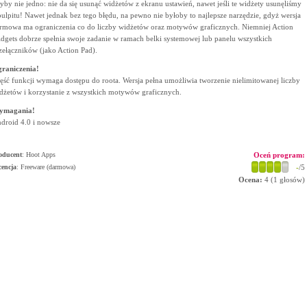
yby nie jedno: nie da się usunąć widżetów z ekranu ustawień, nawet jeśli te widżety usunęliśmy
pulpitu! Nawet jednak bez tego błędu, na pewno nie byłoby to najlepsze narzędzie, gdyż wersja
rmowa ma ograniczenia co do liczby widżetów oraz motywów graficznych. Niemniej Action
dgets dobrze spełnia swoje zadanie w ramach belki systemowej lub panelu wszystkich
zełączników (jako Action Pad).
raniczenia!
ęść funkcji wymaga dostępu do roota. Wersja pełna umożliwia tworzenie nielimitowanej liczby
dżetów i korzystanie z wszystkich motywów graficznych.
ymagania!
droid 4.0 i nowsze
oducent
:
Hoot Apps
Oceń program:
cencja
: Freeware (darmowa)
-
/5
Ocena:
4
(
1
głosów)