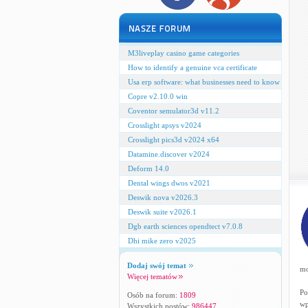
M3liveplay casino game categories
How to identify a genuine vca certificate
Usa erp software: what businesses need to know
Copre v2.10.0 win
Coventor semulator3d v11.2
Crosslight apsys v2024
Crosslight pics3d v2024 x64
Datamine.discover v2024
Deform 14.0
Dental wings dwos v2021
Deswik nova v2026.3
Deswik suite v2026.1
Dgb earth sciences opendtect v7.0.8
Dhi mike zero v2025
Dodaj swój temat
mo
Więcej tematów
Po
Osób na forum:
1809
wp
Wszystkich postów:
986447