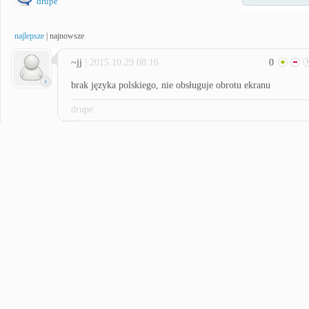
drupe
najlepsze
|
najnowsze
~jj
| 2015.10.29 08:16
0
brak języka polskiego, nie obsługuje obrotu ekranu
drupe