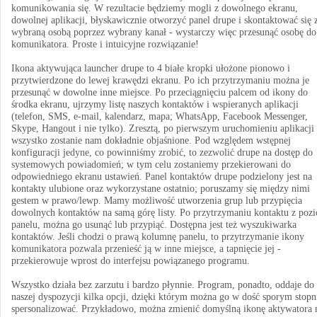
komunikowania się. W rezultacie będziemy mogli z dowolnego ekranu,
dowolnej aplikacji, błyskawicznie otworzyć panel drupe i skontaktować się 
wybraną osobą poprzez wybrany kanał - wystarczy więc przesunąć osobę do
komunikatora. Proste i intuicyjne rozwiązanie!
Ikona aktywująca launcher drupe to 4 białe kropki ułożone pionowo i
przytwierdzone do lewej krawędzi ekranu. Po ich przytrzymaniu można je
przesunąć w dowolne inne miejsce. Po przeciągnięciu palcem od ikony do
środka ekranu, ujrzymy listę naszych kontaktów i wspieranych aplikacji
(telefon, SMS, e-mail, kalendarz, mapa; WhatsApp, Facebook Messenger,
Skype, Hangout i nie tylko). Zresztą, po pierwszym uruchomieniu aplikacji
wszystko zostanie nam dokładnie objaśnione. Pod względem wstępnej
konfiguracji jedyne, co powinniśmy zrobić, to zezwolić drupe na dostęp do
systemowych powiadomień; w tym celu zostaniemy przekierowani do
odpowiedniego ekranu ustawień. Panel kontaktów drupe podzielony jest na
kontakty ulubione oraz wykorzystane ostatnio; poruszamy się między nimi
gestem w prawo/lewp. Mamy możliwość utworzenia grup lub przypięcia
dowolnych kontaktów na samą górę listy. Po przytrzymaniu kontaktu z poz
panelu, można go usunąć lub przypiąć. Dostępna jest też wyszukiwarka
kontaktów. Jeśli chodzi o prawą kolumnę panelu, to przytrzymanie ikony
komunikatora pozwala przenieść ją w inne miejsce, a tapnięcie jej -
przekierowuje wprost do interfejsu powiązanego programu.
Wszystko działa bez zarzutu i bardzo płynnie. Program, ponadto, oddaje do
naszej dyspozycji kilka opcji, dzięki którym można go w dość sporym stopn
spersonalizować. Przykładowo, można zmienić domyślną ikonę aktywatora 