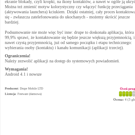
ekranie blokady, czyli kropki, na ikony kontaktów, a nawet w ogóle ją ukry
Można też zmienić motyw kolorystyczny czy włączyć funkcję przeciągania
(aktywowania launchera) kciukiem. Dzięki ostatniej, cały proces kontaktow
się - zwłaszcza zatelefonowania do ukochanych - możemy skrócić jeszcze
bardziej.
Podsumowanie nie może więc być inne: drupe to doskonała aplikacja, która
99,9% sprawi, że kontaktowanie się będzie jeszcze większą przyjemnością, i
nawet czystą przyjemnością, już od samego początku i etapu technicznego:
wybierania osoby (kontaktu) i kanału komunikacji (aplikacji trzeciej).
Ograniczenia!
Należy zezwolić aplikacji na dostęp do systemowych powiadomień.
Wymagania!
Android 4.1 i nowsze
Producent
:
Drupe Mobile LTD
Oceń pro
Licencja
: Freeware (darmowa)
Ocena:
4
(
3
gł