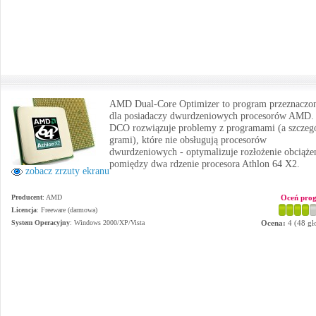
AMD Dual-Core Optimizer to program przeznaczo
dla posiadaczy dwurdzeniowych procesorów AMD.
DCO rozwiązuje problemy z programami (a szczeg
grami), które nie obsługują procesorów
dwurdzeniowych - optymalizuje rozłożenie obciąże
pomiędzy dwa rdzenie procesora Athlon 64 X2.
zobacz zrzuty ekranu
Producent
:
AMD
Oceń pro
Licencja
: Freeware (darmowa)
System Operacyjny
:
Windows 2000/XP/Vista
Ocena:
4
(
48
gł