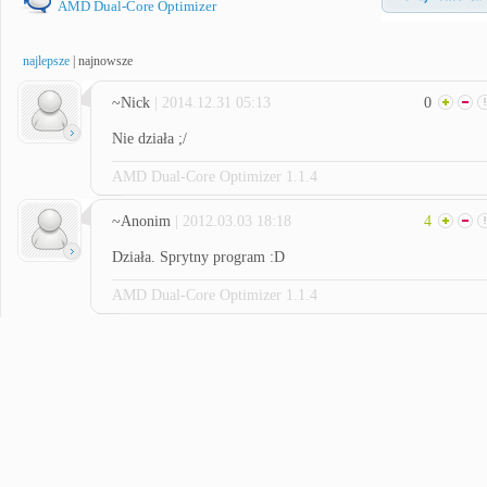
AMD Dual-Core Optimizer
najlepsze
|
najnowsze
~Nick
| 2014.12.31 05:13
0
Nie działa ;/
AMD Dual-Core Optimizer 1.1.4
~Anonim
| 2012.03.03 18:18
4
Działa. Sprytny program :D
AMD Dual-Core Optimizer 1.1.4