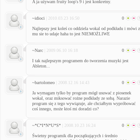
A ja używam fruity loop's 9 i jest konkretny.
~idioci
| 2010.03.23 16:50
0
Najlepszy jest koleś co oddziela wokal od podkładu i mówi 
mu sie to udaje haha to jest NIEMOŻLIWE
~Narc
| 2009.06.10 16:18
0
I tak najlepszym programem do tworzenia muzyki jest
Ableton...
~bartolomeo
| 2008.12.16 14:43
0
Ja wymagam tylko by program mógł usuwać z piosenek
wokal, oraz miksować rożne podkłady ze sobą. Narazie
program się z tego wywiązuje, ale chciałbym wypróbować
coś innego, może ktoś mi doradzi co?
~*C*I*N*U*S*
| 2008.10.23 16:24
0
Świetny programik dla początkujących i średnio