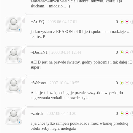
zaawansowanych wielbicieli dobrej muzyki, której i ja
słucham... miodzio... :)
~ArtEQ
| 2008.06.04 17:01
0
ja korzystam z REASONa 4.0 i jest spoko mam nadzieje ze
ten tez:P
~DosiaNT
| 2008.04.14 12:44
0
ACID jest na prawde świetny, godny polecenia i tak dalej :D
super!
~Webster
| 2007.10.04 10:55
0
Acid jest kozak,obsluguje prawie wszystkie wtyczki,do
nagrywania wokali naprawde styka
~zbirek
| 2007.08.04 13:20
0
a ja chce tylko sampeli poukładać i mieć własnej produkcj
bibiki żeby nagrć nielegala