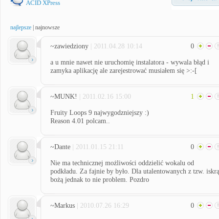
ACID XPress
najlepsze
|
najnowsze
~zawiedziony
| 2011.04.28 10:14
0
a u mnie nawet nie uruchomię instalatora - wywala błąd i
zamyka aplikację ale zarejestrować musiałem się >:-[
~MUNK!
| 2011.02.16 15:00
1
Fruity Loops 9 najwygodzniejszy :)
Reason 4.01 polcam..
~Dante
| 2011.01.15 21:11
0
Nie ma technicznej możliwości oddzielić wokalu od
podkładu. Za fajnie by było. Dla utalentowanych z tzw. iskr
bożą jednak to nie problem. Pozdro
~Markus
| 2010.07.26 16:29
0