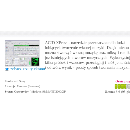
ACID XPress - narzędzie przeznaczone dla ludzi
lubiących tworzenie własnej muzyki. Dzięki niemu
można stworzyć własną muzykę oraz miksy i remik
już istniejących utworów muzycznych. Wykorzystu
kilka próbek i wzorców, przeciągnij i ułóż je na ści
i odtwórz wynik - prosty sposób tworzenia muzyki.
zobacz zrzuty ekranu
Producent
:
Sony
Oceń pro
Licencja
: Freeware (darmowa)
System Operacyjny
:
Windows 98/Me/NT/2000/XP
Ocena:
3.6
(
95
gł