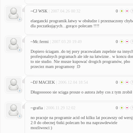
~CJ WSK
| 2007.04.26 00:32
0
elaegancki programik.łatwy w obsłudze i przeznaczony chyb
dla poczatkujących...gorąco polecam !!!!
~Mc.fermi
| 2007.03.20 19:49
0
Dopiero ściagam..do tej pory pracowalam zupelnie na innyc
profesjonalnych prgramach ale ide na łatwizne.. w koncu d
to nie studio. Nie musze kupować drogich programów, pbo
przeciez mam programosy :D
~DJ MACIEK
| 2006.12.04 18:54
0
Długoooooo sie sciąga prosze o autora żeby cos z tym zrobił
~grafia
| 2006.11.29 12:02
0
no pracuje na programie acid od kilku lat pocawszy od wersj
2.0 do obecnej 6stki.polecam bo ma naprawdewiele
mozliwosci:)