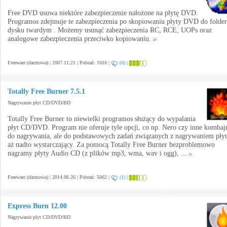
Free DVD usuwa niektóre zabezpieczenie nałożone na płytę DVD.
Programos zdejmuje te zabezpieczenia po skopiowaniu płyty DVD do folder
dysku twardym . Możemy usunąć zabezpieczenia RC, RCE, UOPs oraz
analogowe zabezpieczenia przeciwko kopiowaniu.
Freeware (darmowa) | 2007.11.21 | Pobrań: 1618 |
(0)
|
Totally Free Burner 7.5.1
Nagrywanie płyt CD/DVD/BD
Totally Free Burner to niewielki programos służący do wypalania
płyt CD/DVD. Program nie oferuje tyle opcji, co np. Nero czy inne kombaj
do nagrywania, ale do podstawowych zadań związanych z nagrywaniem płyt 
aż nadto wystarczający. Za pomocą Totally Free Burner bezproblemowo
nagramy płyty Audio CD (z plików mp3, wma, wav i ogg), ...
Freeware (darmowa) | 2014.06.26 | Pobrań: 5062 |
(1)
|
Express Burn 12.00
Nagrywanie płyt CD/DVD/BD