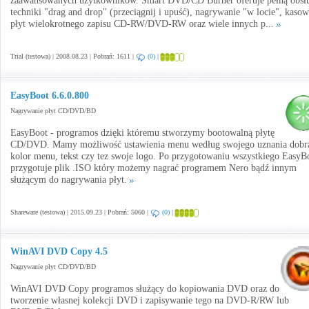
zaawansowanych użytkowników. Smart DVD/CD Burner oferuje pełną obsł
techniki "drag and drop" (przeciągnij i upuść), nagrywanie "w locie", kasow
płyt wielokrotnego zapisu CD-RW/DVD-RW oraz wiele innych p...
Trial (testowa) | 2008.08.23 | Pobrań: 1611 |
(0)
|
EasyBoot 6.6.0.800
Nagrywanie płyt CD/DVD/BD
EasyBoot - programos dzięki któremu stworzymy bootowalną płytę
CD/DVD. Mamy możliwość ustawienia menu według swojego uznania dobr
kolor menu, tekst czy tez swoje logo. Po przygotowaniu wszystkiego EasyB
przygotuje plik .ISO który możemy nagrać programem Nero bądź innym
służącym do nagrywania płyt.
Shareware (testowa) | 2015.09.23 | Pobrań: 5060 |
(0)
|
WinAVI DVD Copy 4.5
Nagrywanie płyt CD/DVD/BD
WinAVI DVD Copy programos służący do kopiowania DVD oraz do
tworzenie własnej kolekcji DVD i zapisywanie tego na DVD-R/RW lub