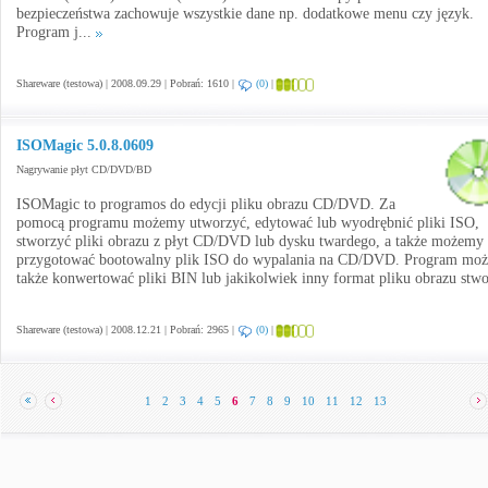
bezpieczeństwa zachowuje wszystkie dane np. dodatkowe menu czy język.
Program j...
Shareware (testowa) | 2008.09.29 | Pobrań: 1610 |
(0)
|
ISOMagic 5.0.8.0609
Nagrywanie płyt CD/DVD/BD
ISOMagic to programos do edycji pliku obrazu CD/DVD. Za
pomocą programu możemy utworzyć, edytować lub wyodrębnić pliki ISO,
stworzyć pliki obrazu z płyt CD/DVD lub dysku twardego, a także możemy
przygotować bootowalny plik ISO do wypalania na CD/DVD. Program moż
także konwertować pliki BIN lub jakikolwiek inny format pliku obrazu stwo
Shareware (testowa) | 2008.12.21 | Pobrań: 2965 |
(0)
|
1
2
3
4
5
6
7
8
9
10
11
12
13