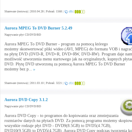
Shareware (testowa) | 2010.04.28 | Pobrań: 1568 |
(0)
|
Aurora MPEG To DVD Burner 5.2.49
Nagrywanie płyt CD/DVD/BD
Aurora MPEG To DVD Burner - program za pomocą którego
możemy skonwertować pliki wideo (AVI, MPEG) do formatu VOB i nagrać
na płytę DVD (DVD-R, DVD+R, DVD+RW, DVD-RW). Program daje nam
możliwość utworzenia menu startowego jak na oryginalnych, kupnych płyta
DVD. Płytę DVD utworzoną za pomocą Aurora MPEG To DVD Burner
możemy bez p...
Shareware (testowa) | 2011.03.10 | Pobrań: 3221 |
(1)
|
Aurora DVD Copy 3.1.2
Nagrywanie płyt CD/DVD/BD
Aurora DVD Copy - to programos do kopiowania oraz zmniejszania
rozmiarów danych na płytach DVD. Za pomocą programu możemy skopiow
wszystkie rodzaje płyt DVD - DVD9(8.5GB) to DVD5(4.7GB),
DVD10(9.5GB) to DVD5(4.7GB). Aurora DVD Copy podczas tworzenia ko