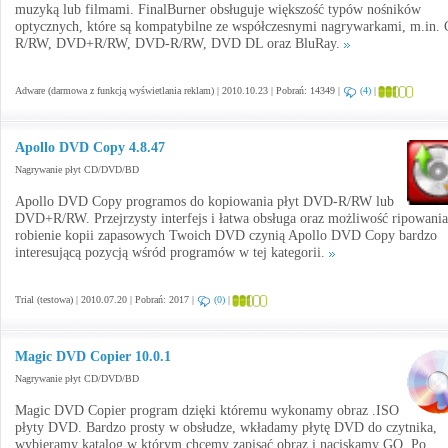
muzyką lub filmami. FinalBurner obsługuje większość typów nośników
optycznych, które są kompatybilne ze współczesnymi nagrywarkami, m.in.
R/RW, DVD+R/RW, DVD-R/RW, DVD DL oraz BluRay.
Adware (darmowa z funkcją wyświetlania reklam) | 2010.10.23 | Pobrań: 14349 |
(4)
|
Apollo DVD Copy 4.8.47
Nagrywanie płyt CD/DVD/BD
Apollo DVD Copy programos do kopiowania płyt DVD-R/RW lub
DVD+R/RW. Przejrzysty interfejs i łatwa obsługa oraz możliwość ripowania
robienie kopii zapasowych Twoich DVD czynią Apollo DVD Copy bardzo
interesującą pozycją wśród programów w tej kategorii.
Trial (testowa) | 2010.07.20 | Pobrań: 2017 |
(0)
|
Magic DVD Copier 10.0.1
Nagrywanie płyt CD/DVD/BD
Magic DVD Copier program dzięki któremu wykonamy obraz .ISO
płyty DVD. Bardzo prosty w obsłudze, wkładamy płytę DVD do czytnika,
wybieramy katalog w którym chcemy zapisać obraz i naciskamy GO. Po