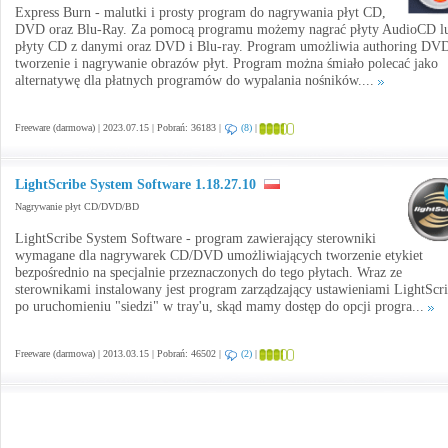
Express Burn - malutki i prosty program do nagrywania płyt CD,
DVD oraz Blu-Ray. Za pomocą programu możemy nagrać płyty AudioCD l
płyty CD z danymi oraz DVD i Blu-ray. Program umożliwia authoring DV
tworzenie i nagrywanie obrazów płyt. Program można śmiało polecać jako
alternatywę dla płatnych programów do wypalania nośników....
Freeware (darmowa) | 2023.07.15 | Pobrań: 36183 |
(8)
|
LightScribe System Software 1.18.27.10
Nagrywanie płyt CD/DVD/BD
LightScribe System Software - program zawierający sterowniki
wymagane dla nagrywarek CD/DVD umożliwiających tworzenie etykiet
bezpośrednio na specjalnie przeznaczonych do tego płytach. Wraz ze
sterownikami instalowany jest program zarządzający ustawieniami LightScri
po uruchomieniu "siedzi" w tray'u, skąd mamy dostęp do opcji progra...
Freeware (darmowa) | 2013.03.15 | Pobrań: 46502 |
(2)
|