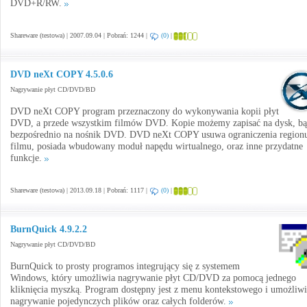
DVD+R/RW.
Shareware (testowa) | 2007.09.04 | Pobrań: 1244 |
(0)
|
DVD neXt COPY 4.5.0.6
Nagrywanie płyt CD/DVD/BD
DVD neXt COPY program przeznaczony do wykonywania kopii płyt
DVD, a przede wszystkim filmów DVD. Kopie możemy zapisać na dysk, b
bezpośrednio na nośnik DVD. DVD neXt COPY usuwa ograniczenia region
filmu, posiada wbudowany moduł napędu wirtualnego, oraz inne przydatne
funkcje.
Shareware (testowa) | 2013.09.18 | Pobrań: 1117 |
(0)
|
BurnQuick 4.9.2.2
Nagrywanie płyt CD/DVD/BD
BurnQuick to prosty programos integrujący się z systemem
Windows, który umożliwia nagrywanie płyt CD/DVD za pomocą jednego
kliknięcia myszką. Program dostępny jest z menu kontekstowego i umożliwi
nagrywanie pojedynczych plików oraz całych folderów.