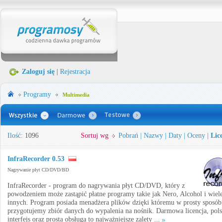
Zaloguj się
|
Rejestracja
Programy
Multimedia
Ilość:
1096
Sortuj wg
Pobrań
|
Nazwy
|
Daty
|
Oceny
|
Lic
InfraRecorder 0.53
Nagrywanie płyt CD/DVD/BD
InfraRecorder - program do nagrywania płyt CD/DVD, który z
powodzeniem może zastąpić płatne programy takie jak Nero, Alcohol i wiel
innych. Program posiada menadżera plików dzięki któremu w prosty sposób
przygotujemy zbiór danych do wypalenia na nośnik. Darmowa licencja, pols
interfejs oraz prosta obsługa to najważniejsze zalety ...