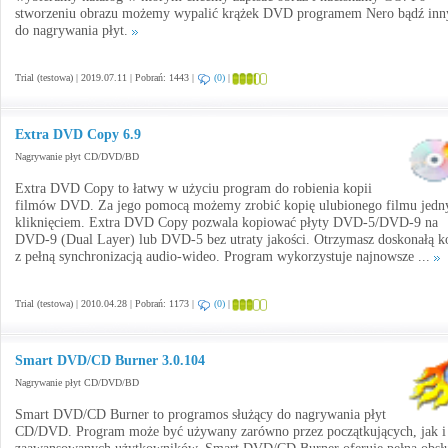
stworzeniu obrazu możemy wypalić krążek DVD programem Nero bądź in
do nagrywania płyt.
Trial (testowa) | 2019.07.11 | Pobrań: 1443 |
(0)
|
Extra DVD Copy 6.9
Nagrywanie płyt CD/DVD/BD
Extra DVD Copy to łatwy w użyciu program do robienia kopii
filmów DVD. Za jego pomocą możemy zrobić kopię ulubionego filmu jed
kliknięciem. Extra DVD Copy pozwala kopiować płyty DVD-5/DVD-9 na
DVD-9 (Dual Layer) lub DVD-5 bez utraty jakości. Otrzymasz doskonałą k
z pełną synchronizacją audio-wideo. Program wykorzystuje najnowsze ...
Trial (testowa) | 2010.04.28 | Pobrań: 1173 |
(0)
|
Smart DVD/CD Burner 3.0.104
Nagrywanie płyt CD/DVD/BD
Smart DVD/CD Burner to programos służący do nagrywania płyt
CD/DVD. Program może być używany zarówno przez początkujących, jak i