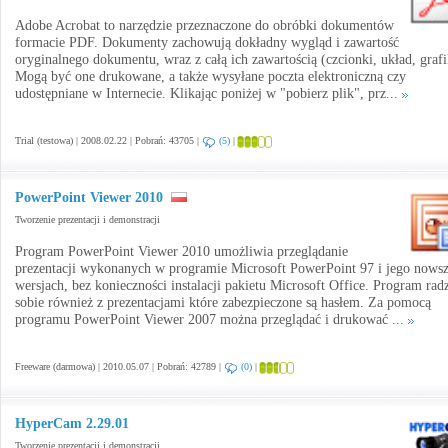
Adobe Acrobat to narzędzie przeznaczone do obróbki dokumentów
formacie PDF. Dokumenty zachowują dokładny wygląd i zawartość
oryginalnego dokumentu, wraz z całą ich zawartością (czcionki, układ, grafi
Mogą być one drukowane, a także wysyłane poczta elektroniczną czy
udostępniane w Internecie. Klikając poniżej w "pobierz plik", prz...
Trial (testowa) | 2008.02.22 | Pobrań: 43705 |
(5)
|
PowerPoint Viewer 2010
Tworzenie prezentacji i demonstracji
Program PowerPoint Viewer 2010 umożliwia przeglądanie
prezentacji wykonanych w programie Microsoft PowerPoint 97 i jego nows
wersjach, bez konieczności instalacji pakietu Microsoft Office. Program rad
sobie również z prezentacjami które zabezpieczone są hasłem. Za pomocą
programu PowerPoint Viewer 2007 można przeglądać i drukować ...
Freeware (darmowa) | 2010.05.07 | Pobrań: 42789 |
(0)
|
HyperCam 2.29.01
Tworzenie prezentacji i demonstracji