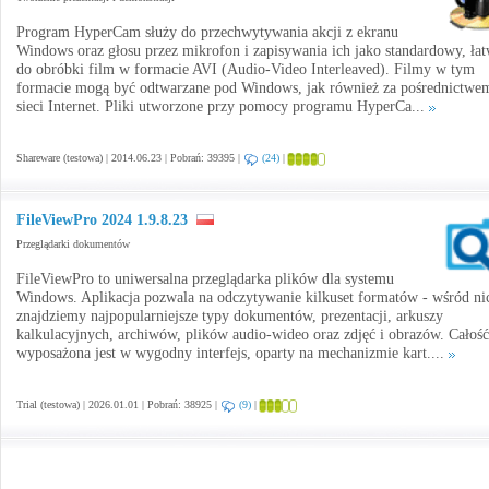
Program HyperCam służy do przechwytywania akcji z ekranu
Windows oraz głosu przez mikrofon i zapisywania ich jako standardowy, ła
do obróbki film w formacie AVI (Audio-Video Interleaved). Filmy w tym
formacie mogą być odtwarzane pod Windows, jak również za pośrednictwe
sieci Internet. Pliki utworzone przy pomocy programu HyperCa...
Shareware (testowa) | 2014.06.23 | Pobrań: 39395 |
(24)
|
FileViewPro 2024 1.9.8.23
Przeglądarki dokumentów
FileViewPro to uniwersalna przeglądarka plików dla systemu
Windows. Aplikacja pozwala na odczytywanie kilkuset formatów - wśród ni
znajdziemy najpopularniejsze typy dokumentów, prezentacji, arkuszy
kalkulacyjnych, archiwów, plików audio-wideo oraz zdjęć i obrazów. Całość
wyposażona jest w wygodny interfejs, oparty na mechanizmie kart....
Trial (testowa) | 2026.01.01 | Pobrań: 38925 |
(9)
|