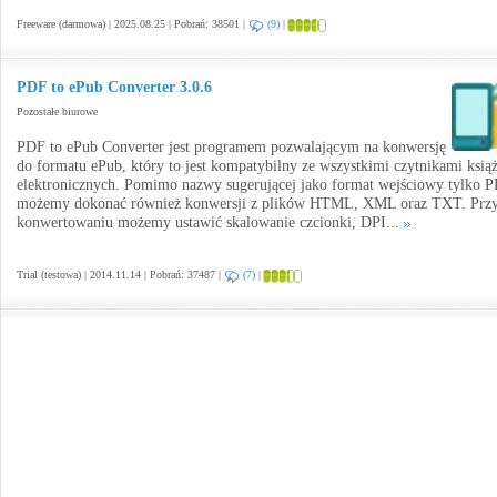
Freeware (darmowa) | 2025.08.25 | Pobrań: 38501 |
(9)
|
PDF to ePub Converter 3.0.6
Pozostałe biurowe
PDF to ePub Converter jest programem pozwalającym na konwersję
do formatu ePub, który to jest kompatybilny ze wszystkimi czytnikami ksią
elektronicznych. Pomimo nazwy sugerującej jako format wejściowy tylko P
możemy dokonać również konwersji z plików HTML, XML oraz TXT. Prz
konwertowaniu możemy ustawić skalowanie czcionki, DPI...
Trial (testowa) | 2014.11.14 | Pobrań: 37487 |
(7)
|