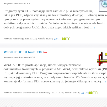
Rozpoznawanie tekstu OCR
Programy typu OCR pomagają nam zamienić pliki nieedytowalne,
takie jak PDF, zdjęcia czy skany na tekst możliwy do edycji. Potrafią nam 
tym pomóc poprzez system wykrywania kształtów i przypisywania tym
kształtom odpowiednich znaków. W internecie istnieje obecnie wiele bardzo
dobrych programów OCR, choć duża część takich aplikacji jest ...
Freeware (darmowa) | 2015.03.22 | Pobrań: 25255 |
(1)
|
WordToPDF 3.0 build 238
Konwertowanie i tworzenie PDF
WordToPDF to prosta aplikacja, umożliwiająca zapisanie
dokumentów tworzonych w programie MS Word, oraz plików wydruku (PR
PS) jako dokumenty PDF. Program bezpośrednio współdziała z Ghostscript 
wymaga jego zainstalowania, oraz edytorem tekstów MS Word co sprawia, 
konwersja do formatu PDF sprowadza się do jednego kliknięcia myszką...
Freeware (darmowa tylko do użytku domowego) | 2013.12.30 | Pobrań: 24972 |
(2)
|