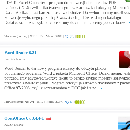
PDF To Excel Converter - program do konwersji dokumentów PDF
na format XLS czyli pliku tworzonego przez arkusz kalkulacyjny Microsoft
Excel. Aplikacja jest bardzo prosta w obsłudze. Do wyboru mamy możliwoś
konwersje wybranego pliku bądź wszystkich plików w danym katalogu.
Dodatkowo można wybrać które strony dokumentu chcemy poddać konw...
Shareware (testowa) | 2017.10.25 | Pobrań: 36682 |
(13)
|
Word Reader 6.24
Pozostałe biurowe
Word Reader to darmowy program służący do odczytu plików
popularnego programu Word z pakietu Microsoft Office. Dzięki niemu, jeśli
potrzebujemy edytować/tworzyć tekstu to bardzo szybko możemy sprawdzić
przeczytać zawartość pliku. Program odczytuje zarówno dokumenty z pakie
Office 97-2003, czyli z rozszerzeniem *.DOC jak i z no...
Freeware (darmowa) | 2014.06.16 | Pobrań: 35246 |
(6)
|
OpenOffice Ux 3.4.4-1
Pakiety biurowe