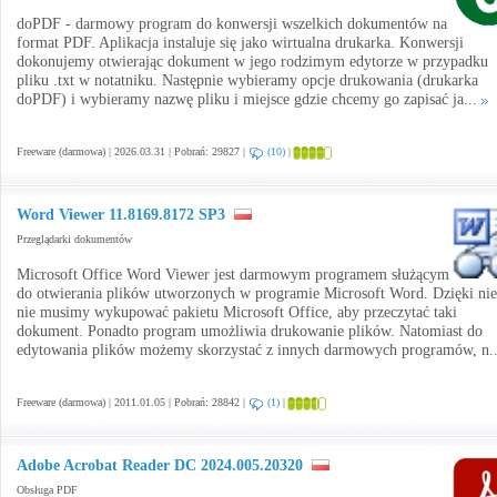
doPDF - darmowy program do konwersji wszelkich dokumentów na
format PDF. Aplikacja instaluje się jako wirtualna drukarka. Konwersji
dokonujemy otwierając dokument w jego rodzimym edytorze w przypadku
pliku .txt w notatniku. Następnie wybieramy opcje drukowania (drukarka
doPDF) i wybieramy nazwę pliku i miejsce gdzie chcemy go zapisać ja...
Freeware (darmowa) | 2026.03.31 | Pobrań: 29827 |
(10)
|
Word Viewer 11.8169.8172 SP3
Przeglądarki dokumentów
Microsoft Office Word Viewer jest darmowym programem służącym
do otwierania plików utworzonych w programie Microsoft Word. Dzięki ni
nie musimy wykupować pakietu Microsoft Office, aby przeczytać taki
dokument. Ponadto program umożliwia drukowanie plików. Natomiast do
edytowania plików możemy skorzystać z innych darmowych programów, n.
Freeware (darmowa) | 2011.01.05 | Pobrań: 28842 |
(1)
|
Adobe Acrobat Reader DC 2024.005.20320
Obsługa PDF