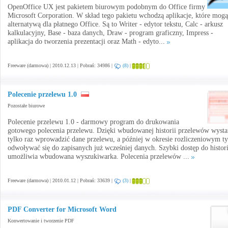
OpenOffice UX jest pakietem biurowym podobnym do Office firmy
Microsoft Corporation. W skład tego pakietu wchodzą aplikacje, które mog
alternatywą dla płatnego Office. Są to Writer - edytor tekstu, Calc - arkusz
kalkulacyjny, Base - baza danych, Draw - program graficzny, Impress -
aplikacja do tworzenia prezentacji oraz Math - edyto...
Freeware (darmowa) | 2010.12.13 | Pobrań: 34986 |
(8)
|
Polecenie przelewu 1.0
Pozostałe biurowe
Polecenie przelewu 1.0 - darmowy program do drukowania
gotowego polecenia przelewu. Dzięki wbudowanej historii przelewów wysta
tylko raz wprowadzić dane przelewu, a później w okresie rozliczeniowym t
odwoływać się do zapisanych już wcześniej danych. Szybki dostęp do histori
umożliwia wbudowana wyszukiwarka. Polecenia przelewów ...
Freeware (darmowa) | 2010.01.12 | Pobrań: 33639 |
(3)
|
PDF Converter for Microsoft Word
Konwertowanie i tworzenie PDF