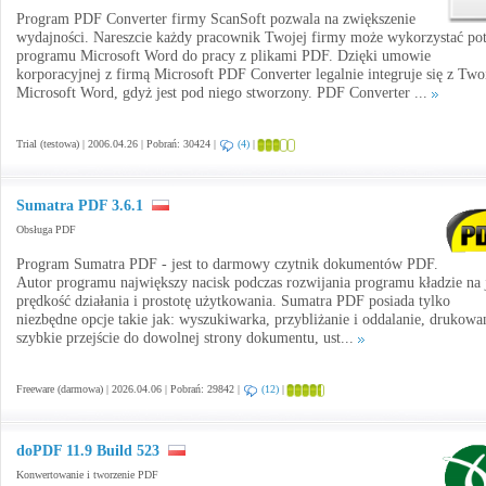
Program PDF Converter firmy ScanSoft pozwala na zwiększenie
wydajności. Nareszcie każdy pracownik Twojej firmy może wykorzystać po
programu Microsoft Word do pracy z plikami PDF. Dzięki umowie
korporacyjnej z firmą Microsoft PDF Converter legalnie integruje się z Tw
Microsoft Word, gdyż jest pod niego stworzony. PDF Converter ...
Trial (testowa) | 2006.04.26 | Pobrań: 30424 |
(4)
|
Sumatra PDF 3.6.1
Obsługa PDF
Program Sumatra PDF - jest to darmowy czytnik dokumentów PDF.
Autor programu największy nacisk podczas rozwijania programu kładzie na 
prędkość działania i prostotę użytkowania. Sumatra PDF posiada tylko
niezbędne opcje takie jak: wyszukiwarka, przybliżanie i oddalanie, drukowa
szybkie przejście do dowolnej strony dokumentu, ust...
Freeware (darmowa) | 2026.04.06 | Pobrań: 29842 |
(12)
|
doPDF 11.9 Build 523
Konwertowanie i tworzenie PDF