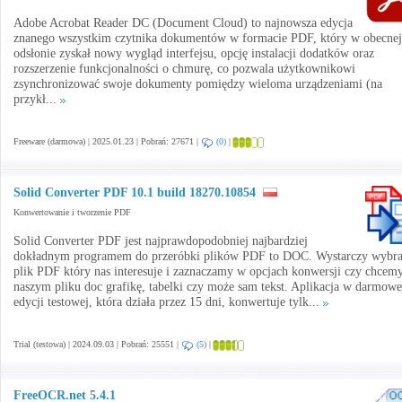
Adobe Acrobat Reader DC (Document Cloud) to najnowsza edycja
znanego wszystkim czytnika dokumentów w formacie PDF, który w obecnej
odsłonie zyskał nowy wygląd interfejsu, opcję instalacji dodatków oraz
rozszerzenie funkcjonalności o chmurę, co pozwala użytkownikowi
zsynchronizować swoje dokumenty pomiędzy wieloma urządzeniami (na
przykł...
Freeware (darmowa) | 2025.01.23 | Pobrań: 27671 |
(0)
|
Solid Converter PDF 10.1 build 18270.10854
Konwertowanie i tworzenie PDF
Solid Converter PDF jest najprawdopodobniej najbardziej
dokładnym programem do przeróbki plików PDF to DOC. Wystarczy wybr
plik PDF który nas interesuje i zaznaczamy w opcjach konwersji czy chcem
naszym pliku doc grafikę, tabelki czy może sam tekst. Aplikacja w darmowe
edycji testowej, która działa przez 15 dni, konwertuje tylk...
Trial (testowa) | 2024.09.03 | Pobrań: 25551 |
(5)
|
FreeOCR.net 5.4.1