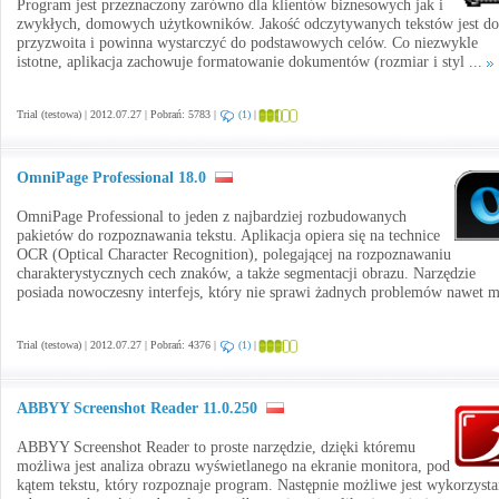
Program jest przeznaczony zarówno dla klientów biznesowych jak i
zwykłych, domowych użytkowników. Jakość odczytywanych tekstów jest do
przyzwoita i powinna wystarczyć do podstawowych celów. Co niezwykle
istotne, aplikacja zachowuje formatowanie dokumentów (rozmiar i styl ...
Trial (testowa) | 2012.07.27 | Pobrań: 5783 |
(1)
|
OmniPage Professional 18.0
OmniPage Professional to jeden z najbardziej rozbudowanych
pakietów do rozpoznawania tekstu. Aplikacja opiera się na technice
OCR (Optical Character Recognition), polegającej na rozpoznawaniu
charakterystycznych cech znaków, a także segmentacji obrazu. Narzędzie
posiada nowoczesny interfejs, który nie sprawi żadnych problemów nawet m
Trial (testowa) | 2012.07.27 | Pobrań: 4376 |
(1)
|
ABBYY Screenshot Reader 11.0.250
ABBYY Screenshot Reader to proste narzędzie, dzięki któremu
możliwa jest analiza obrazu wyświetlanego na ekranie monitora, pod
kątem tekstu, który rozpoznaje program. Następnie możliwe jest wykorzysta