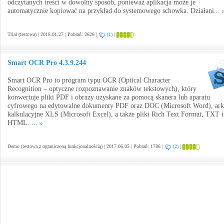
odczytanych treści w dowolny sposób, ponieważ aplikacja może je
automatycznie kopiować na przykład do systemowego schowka. Działani...
Trial (testowa) | 2018.01.27 | Pobrań: 2626 |
(1)
|
Smart OCR Pro 4.3.9.244
Smart OCR Pro to program typu OCR (Optical Character
Recognition – optyczne rozpoznawanie znaków tekstowych), który
konwertuje pliki PDF i obrazy uzyskane za pomocą skanera lub aparatu
cyfrowego na edytowalne dokumenty PDF oraz DOC (Microsoft Word), ark
kalkulacyjne XLS (Microsoft Excel), a także pliki Rich Text Format, TXT i
HTML. ...
Demo (testowa z ograniczoną funkcjonalnością) | 2017.06.05 | Pobrań: 1786 |
(2)
|